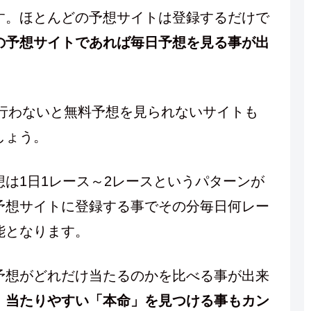
す。ほとんどの予想サイトは登録するだけで
の予想サイトであれば毎日予想を見る事が出
を行わないと無料予想を見られないサイトも
しょう。
は1日1レース～2レースというパターンが
予想サイトに登録する事でその分毎日何レー
能となります。
想がどれだけ当たるのかを比べる事が出来
、当たりやすい「本命」を見つける事もカン