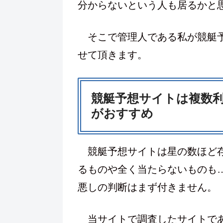
分からないという人も居るかと
そこで管理人である私が競艇予
せて頂きます。
競艇予想サイトは複数
がおすすめ
競艇予想サイトは星の数ほど存
るものや全く当たらないものも
悪しの判断はまず付きません。
当サイトで調査したサイトであ