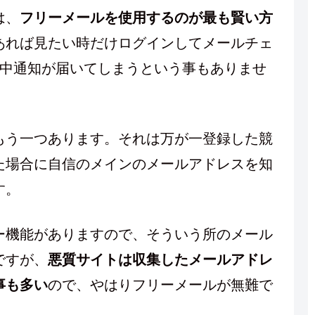
は、
フリーメールを使用するのが最も賢い方
あれば見たい時だけログインしてメールチェ
日中通知が届いてしまうという事もありませ
う一つあります。それは万が一登録した競
た場合に自信のメインのメールアドレスを知
す。
機能がありますので、そういう所のメール
ですが、
悪質サイトは収集したメールアドレ
事も多い
ので、やはりフリーメールが無難で