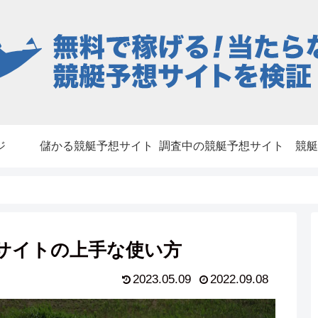
ジ
儲かる競艇予想サイト
調査中の競艇予想サイト
競艇
想サイトの上手な使い方
2023.05.09
2022.09.08