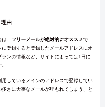
う理由
合は、
フリーメールが絶対的にオススメ
で
トに登録すると登録したメールアドレスにオ
プランの情報など、サイトによっては1日に
す。
用しているメインのアドレスで登録してい
の多さに大事なメールが埋もれてしまう、と