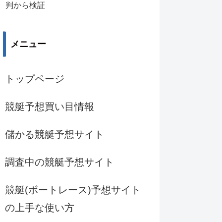
判から検証
メニュー
トップページ
競艇予想買い目情報
儲かる競艇予想サイト
調査中の競艇予想サイト
競艇(ボートレース)予想サイト
の上手な使い方