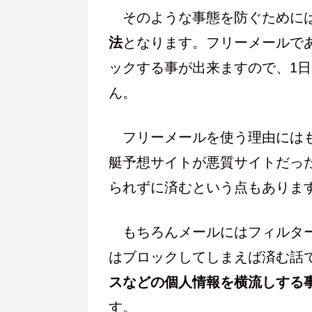
そのような事態を防ぐために
法
となります。フリーメールで
ックする事が出来ますので、1
ん。
フリーメールを使う理由にはも
艇予想サイトが悪質サイトだっ
られずに済むという点もありま
もちろんメールにはフィルター
はブロックしてしまえば済む話
スなどの個人情報を横流しする
す。