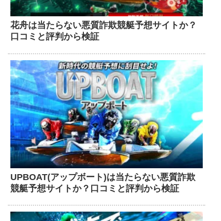
花舟は当たらない悪質詐欺競艇予想サイトか？
口コミと評判から検証
UPBOAT(アップボート)は当たらない悪質詐欺
競艇予想サイトか？口コミと評判から検証