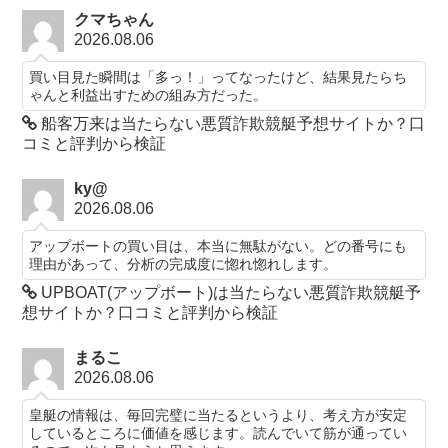
クマちゃん
2026.08.06
買い目見た瞬間は「多っ！」ってなったけど、結果見たらち
ゃんと利益出すための組み方だった。
船客万来は当たらない悪質詐欺競艇予想サイトか？口
コミと評判から検証
ky@
2026.08.06
アップボートの買い目は、本当に無駄がない。どの番号にも
理由があって、分析の完成度に惚れ惚れします。
UPBOAT(アップボート)は当たらない悪質詐欺競艇予
想サイトか？口コミと評判から検証
まるこ
2026.08.06
皇艇の情報は、毎回完璧に当たるというより、考え方が安定
しているところに価値を感じます。読んでいて筋が通ってい