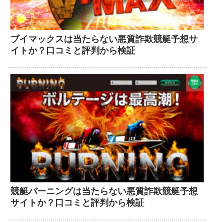
ブイマックスは当たらない悪質詐欺競艇予想サ
イトか？口コミと評判から検証
競艇バーニングは当たらない悪質詐欺競艇予想
サイトか？口コミと評判から検証