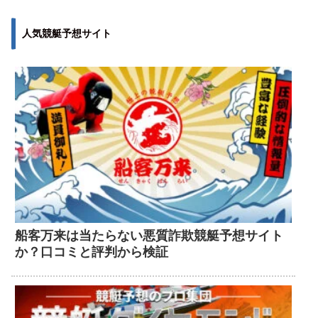
人気競艇予想サイト
船客万来は当たらない悪質詐欺競艇予想サイト
か？口コミと評判から検証