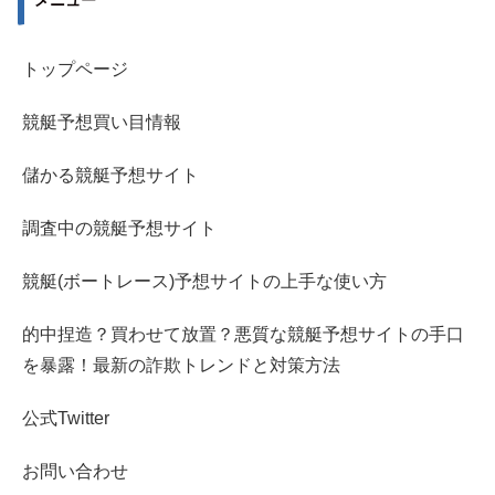
トップページ
競艇予想買い目情報
儲かる競艇予想サイト
調査中の競艇予想サイト
競艇(ボートレース)予想サイトの上手な使い方
的中捏造？買わせて放置？悪質な競艇予想サイトの手口
を暴露！最新の詐欺トレンドと対策方法
公式Twitter
お問い合わせ