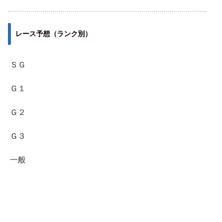
レース予想（ランク別）
ＳＧ
Ｇ１
Ｇ２
Ｇ３
一般