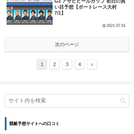
G3 アサヒビールカップ 初日の買
い目予想【ボートレース大村
7/1】
2021.07.01
次のページ
1
2
3
4
競艇予想サイトへの口コミ