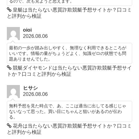
るので、次も見ようと思えます。
皇艇は当たらない悪質詐欺競艇予想サイトか？口コミ
と評判から検証
oioi
2026.08.06
最初の一歩が踏み出しやすく、無理なく利用できるところが
いいです。情報の量がちょうどよく、知識ゼロの状態でも問
題ありませんでした。
競艇ダイヤモンドは当たらない悪質詐欺競艇予想サイ
トか？口コミと評判から検証
ヒサシ
2026.08.06
無料予想を見た時点で、あ、ここは適当に出してる感じじゃ
ないなって思った。買い目にちゃんと狙いがあるのが伝わ
る。
花舟は当たらない悪質詐欺競艇予想サイトか？口コミ
と評判から検証