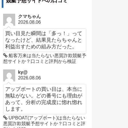
競艇予想サイトへの口コミ
クマちゃん
2026.08.06
買い目見た瞬間は「多っ！」って
なったけど、結果見たらちゃんと
利益出すための組み方だった。
船客万来は当たらない悪質詐欺競艇予
想サイトか？口コミと評判から検証
ky@
2026.08.06
アップボートの買い目は、本当に
無駄がない。どの番号にも理由が
あって、分析の完成度に惚れ惚れ
します。
UPBOAT(アップボート)は当たらない
悪質詐欺競艇予想サイトか？口コミと評