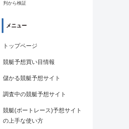
判から検証
メニュー
トップページ
競艇予想買い目情報
儲かる競艇予想サイト
調査中の競艇予想サイト
競艇(ボートレース)予想サイト
の上手な使い方