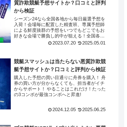
質詐欺競艇予想サイトか？口コミと評判
から検証
シーズン24なら全国各地から毎日厳選予想を
入荷！会場毎に配置した精査班、専属予想師
による鮮度抜群の予想をいつでもどこでもお
好きな会場で勝負し的中が狙える！全国各地
から取り寄せられる予想を気軽に相談！
2023.07.20
2025.05.01
競艇スマッシュは当たらない悪質詐欺競
艇予想サイトか？口コミと評判から検証
購入した予想の買い目通りに舟券を購入！ 舟
券の買い方が分からなくても、担当者がイチ
からサポート！ やることはこれだけ！たった
の3コンボが最強コンボへと昇進!
2024.12.05
2025.06.25