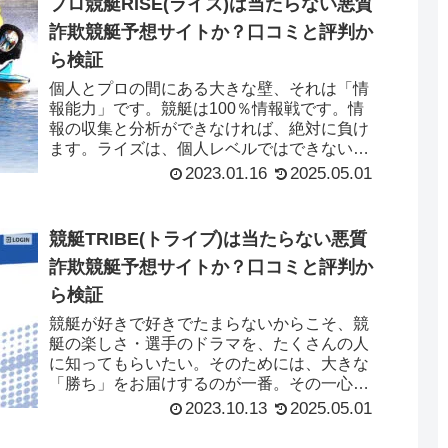
プロ競艇RISE(ライズ)は当たらない悪質
詐欺競艇予想サイトか？口コミと評判か
ら検証
個人とプロの間にある大きな壁、それは「情
報能力」です。競艇は100％情報戦です。情
報の収集と分析ができなければ、絶対に負け
ます。ライズは、個人レベルではできない情
報精査を組織的に行っています。
2023.01.16
2025.05.01
競艇TRIBE(トライブ)は当たらない悪質
詐欺競艇予想サイトか？口コミと評判か
ら検証
競艇が好きで好きでたまらないからこそ、競
艇の楽しさ・選手のドラマを、たくさんの人
に知ってもらいたい。そのためには、大きな
「勝ち」をお届けするのが一番。その一心
で、トライブは運営を致しております
2023.10.13
2025.05.01