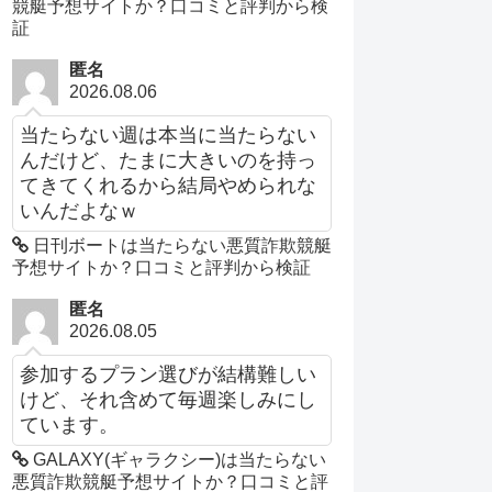
競艇予想サイトか？口コミと評判から検
証
匿名
2026.08.06
当たらない週は本当に当たらない
んだけど、たまに大きいのを持っ
てきてくれるから結局やめられな
いんだよなｗ
日刊ボートは当たらない悪質詐欺競艇
予想サイトか？口コミと評判から検証
匿名
2026.08.05
参加するプラン選びが結構難しい
けど、それ含めて毎週楽しみにし
ています。
GALAXY(ギャラクシー)は当たらない
悪質詐欺競艇予想サイトか？口コミと評