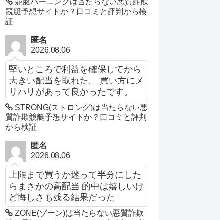
競艇バーニングは当たらない悪質詐欺
競艇予想サイトか？口コミと評判から検
証
匿名
2026.08.06
堅いところで利益を確保してから
大きい配当を取れた。 買い方にメ
リハリがあって良かったです。
STRONG(ストロング)は当たらない悪
質詐欺競艇予想サイトか？口コミと評判
から検証
匿名
2026.08.06
上限まで買うか迷って半分にした
らまさかの高配当 的中は嬉しいけ
ど悔しさも残る結果だった
ZONE(ゾーン)は当たらない悪質詐欺