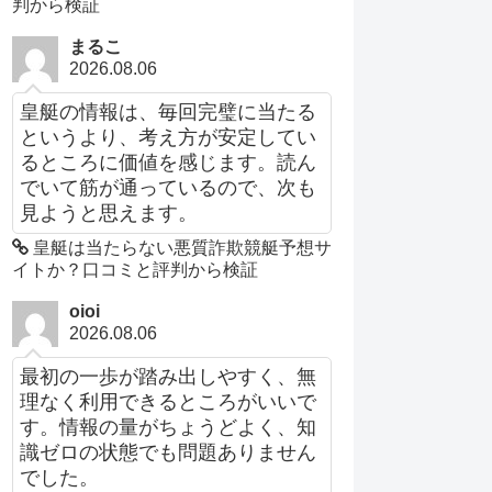
判から検証
まるこ
2026.08.06
皇艇の情報は、毎回完璧に当たる
というより、考え方が安定してい
るところに価値を感じます。読ん
でいて筋が通っているので、次も
見ようと思えます。
皇艇は当たらない悪質詐欺競艇予想サ
イトか？口コミと評判から検証
oioi
2026.08.06
最初の一歩が踏み出しやすく、無
理なく利用できるところがいいで
す。情報の量がちょうどよく、知
識ゼロの状態でも問題ありません
でした。