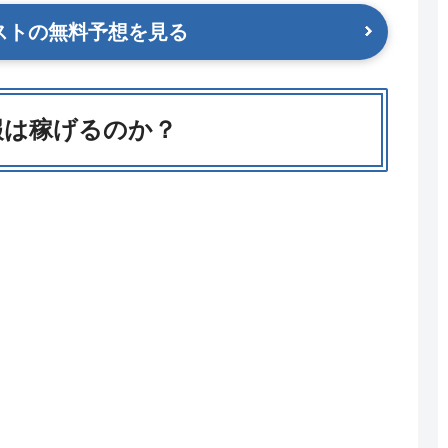
ストの無料予想を見る
報は稼げるのか？