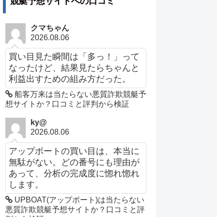
競艇予想サイトへの口コミ
クマちゃん
2026.08.06
買い目見た瞬間は「多っ！」って
なったけど、結果見たらちゃんと
利益出すための組み方だった。
船客万来は当たらない悪質詐欺競艇予
想サイトか？口コミと評判から検証
ky@
2026.08.06
アップボートの買い目は、本当に
無駄がない。どの番号にも理由が
あって、分析の完成度に惚れ惚れ
します。
UPBOAT(アップボート)は当たらない
悪質詐欺競艇予想サイトか？口コミと評