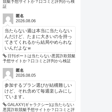
競艇予想サイトか？口コミと評判から検
証
匿名
2026.08.06
当たらない週は本当に当たらない
んだけど、たまに大きいのを持っ
てきてくれるから結局やめられな
いんだよなｗ
日刊ボートは当たらない悪質詐欺競艇
予想サイトか？口コミと評判から検証
匿名
2026.08.05
参加するプラン選びが結構難しい
けど、それ含めて毎週楽しみにし
ています。
GALAXY(ギャラクシー)は当たらない
悪質詐欺競艇予想サイトか？口コミと評