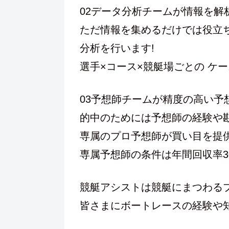
02データ分析チームが情報を解析
ただ情報を集めるだけでは役立
分析を行います!
選手×コース×競艇場ごとの ケ
03予想師チームが精度の高い予
的中のためには予想師の経験や
専属のプロ予想師が買い目を提供
専属予想師の条件は年間回収率3
競艇アシストは競艇にまつわる
皆さまにボートレースの経験や