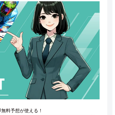
で即無料予想が使える！