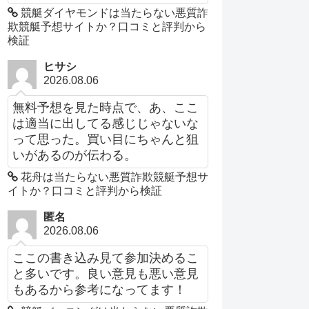
競艇ダイヤモンドは当たらない悪質詐
欺競艇予想サイトか？口コミと評判から
検証
ヒサシ
2026.08.06
無料予想を見た時点で、あ、ここ
は適当に出してる感じじゃないな
って思った。買い目にちゃんと狙
いがあるのが伝わる。
花舟は当たらない悪質詐欺競艇予想サ
イトか？口コミと評判から検証
匿名
2026.08.06
ここの書き込み見て参加決めるこ
と多いです。良い意見も悪い意見
もあるから参考になってます！