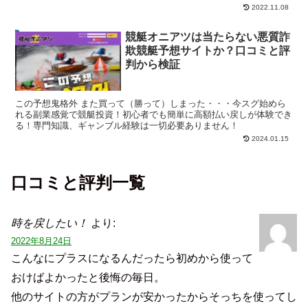
にて枠数限定募集中 あなたの一攫千金サク...
2022.11.08
競艇オニアツは当たらない悪質詐
欺競艇予想サイトか？口コミと評
判から検証
この予想鬼格外 また買って（勝って）しまった・・・今スグ始めら
れる副業感覚で競艇投資！初心者でも簡単に高額払い戻しが体験でき
る！専門知識、ギャンブル経験は一切必要ありません！
2024.01.15
口コミと評判一覧
時を戻したい！
より:
2022年8月24日
こんなにプラスになるんだったら初めから使って
おけばよかったと後悔の毎日。
他のサイトの方がプランが安かったからそっちを使ってし