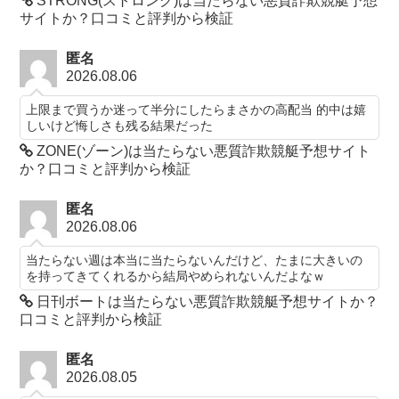
STRONG(ストロング)は当たらない悪質詐欺競艇予想
サイトか？口コミと評判から検証
匿名
2026.08.06
上限まで買うか迷って半分にしたらまさかの高配当 的中は嬉
しいけど悔しさも残る結果だった
ZONE(ゾーン)は当たらない悪質詐欺競艇予想サイト
か？口コミと評判から検証
匿名
2026.08.06
当たらない週は本当に当たらないんだけど、たまに大きいの
を持ってきてくれるから結局やめられないんだよなｗ
日刊ボートは当たらない悪質詐欺競艇予想サイトか？
口コミと評判から検証
匿名
2026.08.05