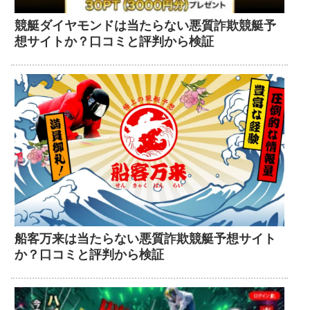
競艇ダイヤモンドは当たらない悪質詐欺競艇予
想サイトか？口コミと評判から検証
船客万来は当たらない悪質詐欺競艇予想サイト
か？口コミと評判から検証