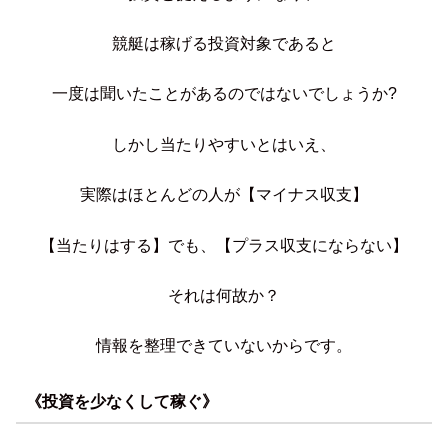
競艇は稼げる投資対象であると
一度は聞いたことがあるのではないでしょうか?
しかし当たりやすいとはいえ、
実際はほとんどの人が【マイナス収支】
【当たりはする】でも、【プラス収支にならない】
それは何故か？
情報を整理できていないからです。
《投資を少なくして稼ぐ》