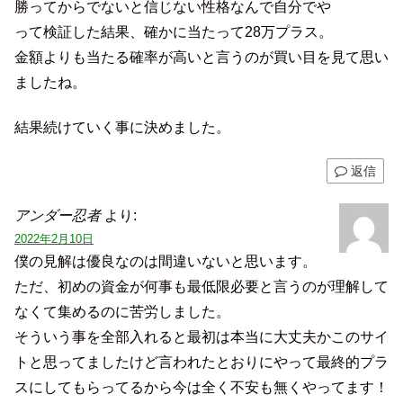
勝ってからでないと信じない性格なんで自分でや
って検証した結果、確かに当たって28万プラス。
金額よりも当たる確率が高いと言うのが買い目を見て思い
ましたね。
結果続けていく事に決めました。
返信
アンダー忍者
より:
2022年2月10日
僕の見解は優良なのは間違いないと思います。
ただ、初めの資金が何事も最低限必要と言うのが理解して
なくて集めるのに苦労しました。
そういう事を全部入れると最初は本当に大丈夫かこのサイ
トと思ってましたけど言われたとおりにやって最終的プラ
スにしてもらってるから今は全く不安も無くやってます！