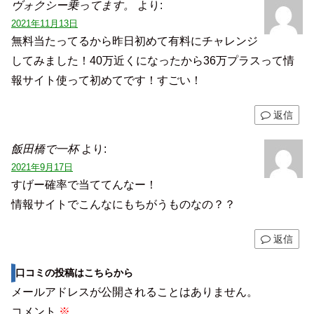
ヴォクシー乗ってます。
より:
2021年11月13日
無料当たってるから昨日初めて有料にチャレンジ
してみました！40万近くになったから36万プラスって情
報サイト使って初めてです！すごい！
返信
飯田橋で一杯
より:
2021年9月17日
すげー確率で当ててんなー！
情報サイトでこんなにもちがうものなの？？
返信
口コミの投稿はこちらから
メールアドレスが公開されることはありません。
コメント
※