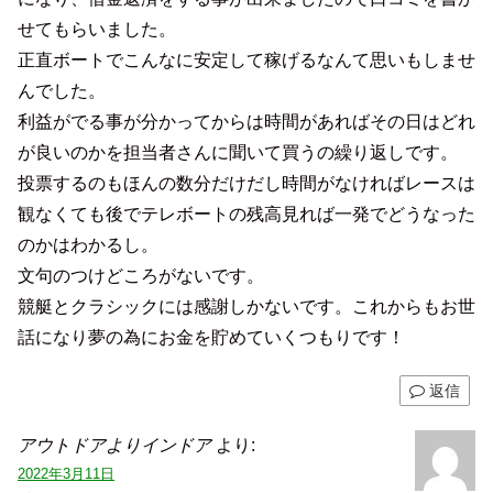
せてもらいました。
正直ボートでこんなに安定して稼げるなんて思いもしませ
んでした。
利益がでる事が分かってからは時間があればその日はどれ
が良いのかを担当者さんに聞いて買うの繰り返しです。
投票するのもほんの数分だけだし時間がなければレースは
観なくても後でテレボートの残高見れば一発でどうなった
のかはわかるし。
文句のつけどころがないです。
競艇とクラシックには感謝しかないです。これからもお世
話になり夢の為にお金を貯めていくつもりです！
返信
アウトドアよりインドア
より:
2022年3月11日