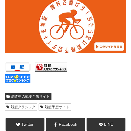
調査中の競艇予想サイト
競艇クラシック
競艇予想サイト
Twitter
Facebook
LINE