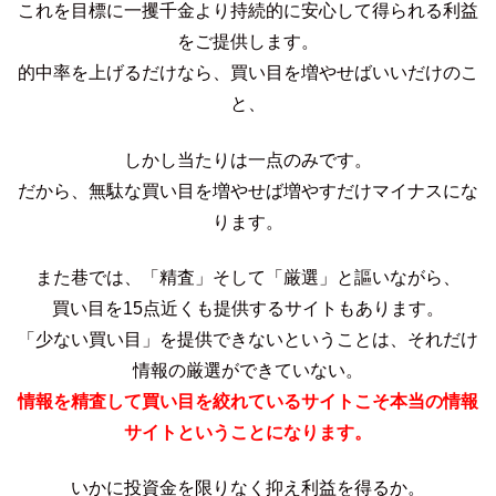
これを目標に一攫千金より持続的に安心して得られる利益
をご提供します。
的中率を上げるだけなら、買い目を増やせばいいだけのこ
と、
しかし当たりは一点のみです。
だから、無駄な買い目を増やせば増やすだけマイナスにな
ります。
また巷では、「精査」そして「厳選」と謳いながら、
買い目を15点近くも提供するサイトもあります。
「少ない買い目」を提供できないということは、それだけ
情報の厳選ができていない。
情報を精査して買い目を絞れているサイトこそ本当の情報
サイトということになります。
いかに投資金を限りなく抑え利益を得るか。