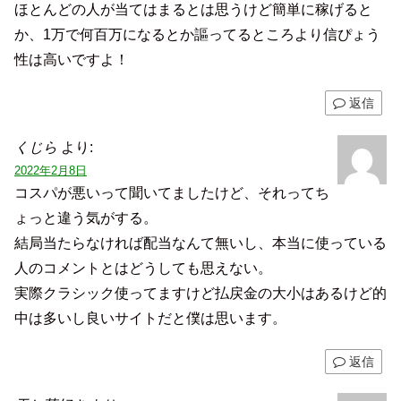
ほとんどの人が当てはまるとは思うけど簡単に稼げると
か、1万で何百万になるとか謳ってるところより信ぴょう
性は高いですよ！
返信
くじら
より:
2022年2月8日
コスパが悪いって聞いてましたけど、それってち
ょっと違う気がする。
結局当たらなければ配当なんて無いし、本当に使っている
人のコメントとはどうしても思えない。
実際クラシック使ってますけど払戻金の大小はあるけど的
中は多いし良いサイトだと僕は思います。
返信