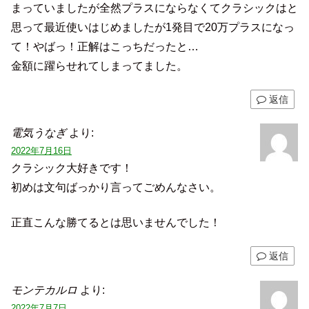
まっていましたが全然プラスにならなくてクラシックはと
思って最近使いはじめましたが1発目で20万プラスになっ
て！やばっ！正解はこっちだったと…
金額に躍らせれてしまってました。
返信
電気うなぎ
より:
2022年7月16日
クラシック大好きです！
初めは文句ばっかり言ってごめんなさい。
正直こんな勝てるとは思いませんでした！
返信
モンテカルロ
より:
2022年7月7日