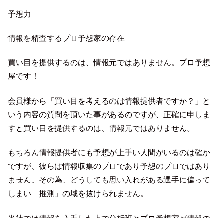
予想力
情報を精査するプロ予想家の存在
買い目を提供するのは、情報元ではありません。プロ予想
屋です！
会員様から「買い目を考えるのは情報提供者ですか？」と
いう内容の質問を頂いた事があるのですが、正確に申しま
すと買い目を提供するのは、情報元ではありません。
もちろん情報提供者にも予想が上手い人間がいるのは確か
ですが、彼らは情報収集のプロであり予想のプロではあり
ません。その為、どうしても思い入れがある選手に偏って
しまい「推測」の域を抜けられません。