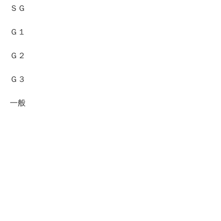
ＳＧ
Ｇ１
Ｇ２
Ｇ３
一般