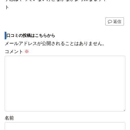
ト
返信
口コミの投稿はこちらから
メールアドレスが公開されることはありません。
コメント
※
名前