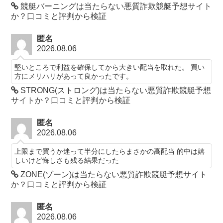
競艇バーニングは当たらない悪質詐欺競艇予想サイト
か？口コミと評判から検証
匿名
2026.08.06
堅いところで利益を確保してから大きい配当を取れた。 買い
方にメリハリがあって良かったです。
STRONG(ストロング)は当たらない悪質詐欺競艇予想
サイトか？口コミと評判から検証
匿名
2026.08.06
上限まで買うか迷って半分にしたらまさかの高配当 的中は嬉
しいけど悔しさも残る結果だった
ZONE(ゾーン)は当たらない悪質詐欺競艇予想サイト
か？口コミと評判から検証
匿名
2026.08.06