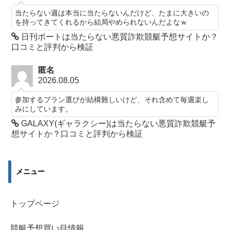
当たらない週は本当に当たらないんだけど、たまに大きいの
を持ってきてくれるから結局やめられないんだよなｗ
日刊ボートは当たらない悪質詐欺競艇予想サイトか？
口コミと評判から検証
匿名
2026.08.05
参加するプラン選びが結構難しいけど、それ含めて毎週楽し
みにしています。
GALAXY(ギャラクシー)は当たらない悪質詐欺競艇予
想サイトか？口コミと評判から検証
メニュー
トップページ
競艇予想買い目情報