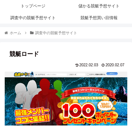
トップページ
儲かる競艇予想サイト
調査中の競艇予想サイト
競艇予想買い目情報
ホーム
調査中の競艇予想サイト
競艇ロード
2022.02.03
2020.02.07