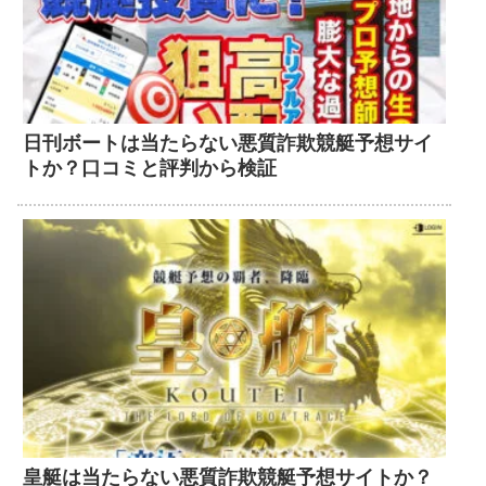
日刊ボートは当たらない悪質詐欺競艇予想サイ
トか？口コミと評判から検証
皇艇は当たらない悪質詐欺競艇予想サイトか？