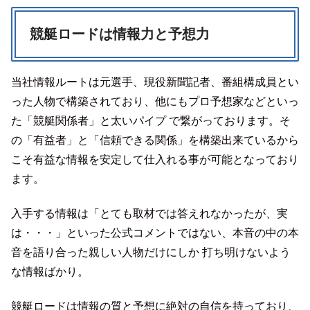
競艇ロードは情報力と予想力
当社情報ルートは元選手、現役新聞記者、番組構成員とい
った人物で構築されており、他にもプロ予想家などといっ
た「競艇関係者」と太いパイプ で繋がっております。そ
の「有益者」と「信頼できる関係」を構築出来ているから
こそ有益な情報を安定して仕入れる事が可能となっており
ます。
入手する情報は「とても取材では答えれなかったが、実
は・・・」といった公式コメントではない、本音の中の本
音を語り合った親しい人物だけにしか 打ち明けないよう
な情報ばかり。
競艇ロードは情報の質と予想に絶対の自信を持っており、