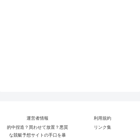
運営者情報
利用規約
的中捏造？買わせて放置？悪質
リンク集
な競艇予想サイトの手口を暴