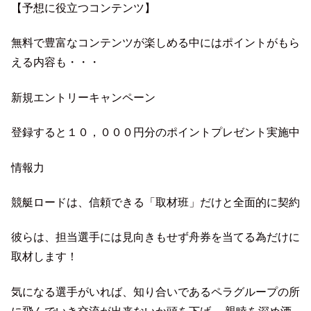
【予想に役立つコンテンツ】
無料で豊富なコンテンツが楽しめる中にはポイントがもら
える内容も・・・
新規エントリーキャンペーン
登録すると１０，０００円分のポイントプレゼント実施中
情報力
競艇ロードは、信頼できる「取材班」だけと全面的に契約
彼らは、担当選手には見向きもせず舟券を当てる為だけに
取材します！
気になる選手がいれば、知り合いであるペラグループの所