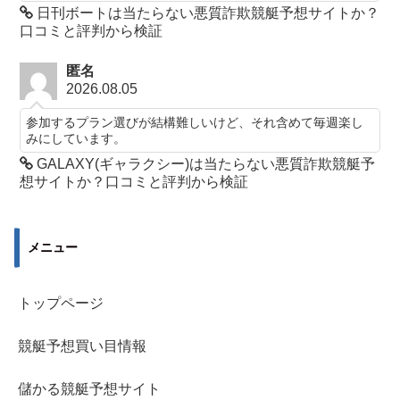
日刊ボートは当たらない悪質詐欺競艇予想サイトか？
口コミと評判から検証
匿名
2026.08.05
参加するプラン選びが結構難しいけど、それ含めて毎週楽し
みにしています。
GALAXY(ギャラクシー)は当たらない悪質詐欺競艇予
想サイトか？口コミと評判から検証
メニュー
トップページ
競艇予想買い目情報
儲かる競艇予想サイト