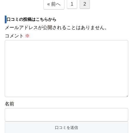
« 前へ
1
2
口コミの投稿はこちらから
メールアドレスが公開されることはありません。
コメント
※
名前