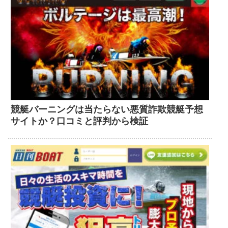
競艇バーニングは当たらない悪質詐欺競艇予想
サイトか？口コミと評判から検証