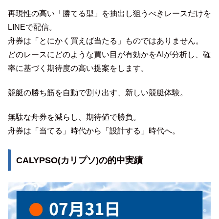
再現性の高い「勝てる型」を抽出し狙うべきレースだけを
LINEで配信。
舟券は「とにかく買えば当たる」ものではありません。
どのレースにどのような買い目が有効かをAIが分析し、確
率に基づく期待度の高い提案をします。
競艇の勝ち筋を自動で割り出す、新しい競艇体験。
無駄な舟券を減らし、期待値で勝負。
舟券は「当てる」時代から「設計する」時代へ。
CALYPSO(カリプソ)の的中実績