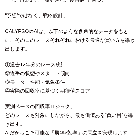
“予想”ではなく、戦略設計。
CALYPSOのAIは、以下のような多角的なデータをもと
に、その日のレースそれぞれにおける最適な買い方を導き
出します。
①過去12年分のレース統計
②選手の状態やスタート傾向
③モーター性能・気象条件
④実際の回収率に基づく期待値スコア
実測ベースの回収率ロジック。
どのレースも対象にしながら、最も価値ある“買い目”を導
き出す。
AIだからこそ可能な「勝率×効率」の両立を実現します。