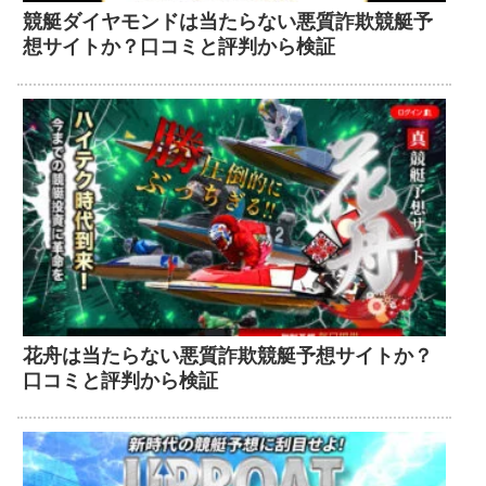
競艇ダイヤモンドは当たらない悪質詐欺競艇予
想サイトか？口コミと評判から検証
花舟は当たらない悪質詐欺競艇予想サイトか？
口コミと評判から検証