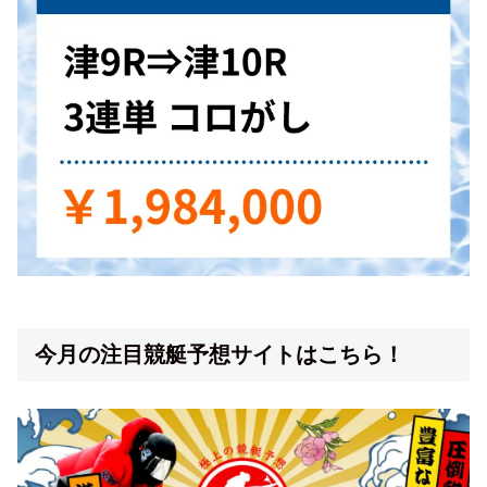
今月の注目競艇予想サイトはこちら！