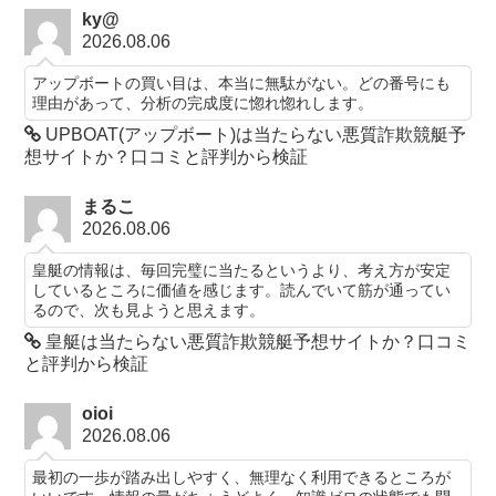
ky@
2026.08.06
アップボートの買い目は、本当に無駄がない。どの番号にも
理由があって、分析の完成度に惚れ惚れします。
UPBOAT(アップボート)は当たらない悪質詐欺競艇予
想サイトか？口コミと評判から検証
まるこ
2026.08.06
皇艇の情報は、毎回完璧に当たるというより、考え方が安定
しているところに価値を感じます。読んでいて筋が通ってい
るので、次も見ようと思えます。
皇艇は当たらない悪質詐欺競艇予想サイトか？口コミ
と評判から検証
oioi
2026.08.06
最初の一歩が踏み出しやすく、無理なく利用できるところが