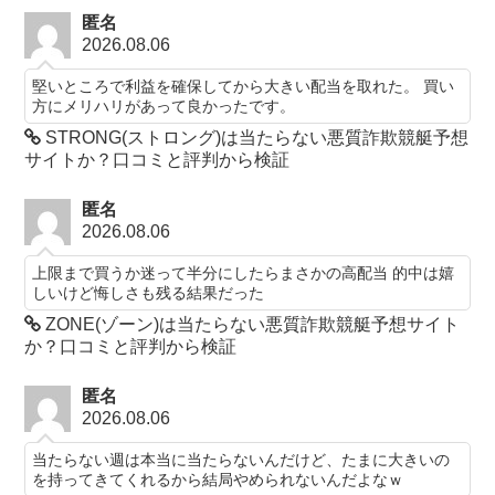
匿名
2026.08.06
堅いところで利益を確保してから大きい配当を取れた。 買い
方にメリハリがあって良かったです。
STRONG(ストロング)は当たらない悪質詐欺競艇予想
サイトか？口コミと評判から検証
匿名
2026.08.06
上限まで買うか迷って半分にしたらまさかの高配当 的中は嬉
しいけど悔しさも残る結果だった
ZONE(ゾーン)は当たらない悪質詐欺競艇予想サイト
か？口コミと評判から検証
匿名
2026.08.06
当たらない週は本当に当たらないんだけど、たまに大きいの
を持ってきてくれるから結局やめられないんだよなｗ