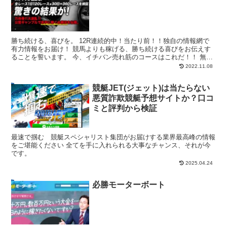
勝ち続ける、喜びを。 12R連続的中！当たり前！！独自の情報網で
有力情報をお届け！ 競馬よりも稼げる、勝ち続ける喜びをお伝えす
ることを誓います。 今、イチバン売れ筋のコースはこれだ！！ 無料
にて枠数限定募集中 あなたの一攫千金サク...
2022.11.08
競艇JET(ジェット)は当たらない
悪質詐欺競艇予想サイトか？口コ
ミと評判から検証
最速で掴む 競艇スペシャリスト集団がお届けする業界最高峰の情報
をご堪能ください 全てを手に入れられる大事なチャンス、それが今
です。
2025.04.24
必勝モーターボート