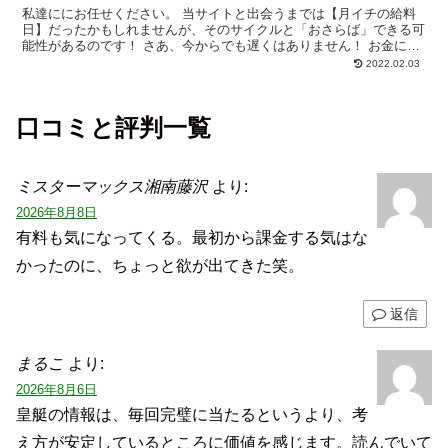
私達ににお任せください。 当サイトと出会うまでは【月イチの給料
日】だったかもしれませんが、そのサイクルと「おさらば」できる可
能性があるのです！ さあ、今からでも遅くはありません！ お金に困
らない【最高の生活】を手に入れまし...
2022.02.03
口コミと評判一覧
ミスターマックス湘南藤沢
より:
2026年8月8日
有料も気になってくる。最初から課金する気はな
かったのに、ちょっと欲が出てきた笑。
返信
まるこ
より:
2026年8月6日
皇艇の情報は、毎回完璧に当たるというより、考
え方が安定しているところに価値を感じます。読んでいて