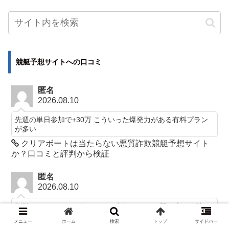
競艇予想サイトへの口コミ
匿名
2026.08.10
先週の単日参加で+30万 こういった爆発力がある有料プラン
が多い
クリアボートは当たらない悪質詐欺競艇予想サイト
か？口コミと評判から検証
匿名
2026.08.10
割引されていたので久しぶりに参加 ここは一撃で大きく勝つ
感じではないけど、週単位で見ると安定してプラスを残せる
メニュー
ホーム
検索
トップ
サイドバー
圏内だと思う