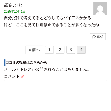
匿名
より:
2025年10月1日
自分だけで考えてるとどうしてもバイアスかかる
けど、ここを見て軌道修正できることが多くなったね
返信
« 前へ
1
2
3
4
口コミの投稿はこちらから
メールアドレスが公開されることはありません。
コメント
※