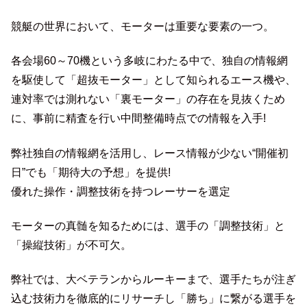
競艇の世界において、モーターは重要な要素の一つ。
各会場60～70機という多岐にわたる中で、独自の情報網
を駆使して「超抜モーター」として知られるエース機や、
連対率では測れない「裏モーター」の存在を見抜くため
に、事前に精査を行い中間整備時点での情報を入手!
弊社独自の情報網を活用し、レース情報が少ない“開催初
日”でも「期待大の予想」を提供!
優れた操作・調整技術を持つレーサーを選定
モーターの真髄を知るためには、選手の「調整技術」と
「操縦技術」が不可欠。
弊社では、大ベテランからルーキーまで、選手たちが注ぎ
込む技術力を徹底的にリサーチし「勝ち」に繋がる選手を