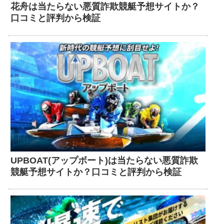
花舟は当たらない悪質詐欺競艇予想サイトか？
口コミと評判から検証
UPBOAT(アップボート)は当たらない悪質詐欺
競艇予想サイトか？口コミと評判から検証