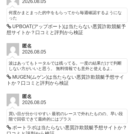
2026.08.05
何度かまとまった的中をもらってから毎週確認するようにな
った
UPBOAT(アップボート)は当たらない悪質詐欺競艇予
想サイトか？口コミと評判から検証
匿名
2026.08.05
波はあってもトータルでは残ってる。一度の結果だけで判断
しない方がいいと思う。 無料情報でも意外と使えるよ。
MUGEN(ムゲン)は当たらない悪質詐欺競艇予想サイ
トか？口コミと評判から検証
匿名
2026.08.05
買い目が分かりやすい 最初のレースで外れたものの、早い段
階で回収できて最終的にはプラス
ボートラボは当たらない悪質詐欺競艇予想サイトか？
口コミと評判から検証