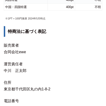
中国・四国特選
400pt
不明
※1PT＝100円換算 2024年5月時点
特商法に基づく表記
販売業者
合同会社ewe
運営責任者
中川 正太郎
住所
東京都千代田区丸の内1-8-2
電話番号