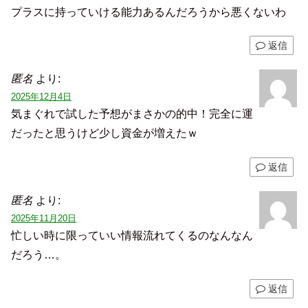
プラスに持っていける能力あるんだろうから悪くないわ
返信
匿名
より:
2025年12月4日
気まぐれで試した予想がまさかの的中！完全に運
だったと思うけど少し資金が増えたｗ
返信
匿名
より:
2025年11月20日
忙しい時に限っていい情報流れてくるのなんなん
だろう…。
返信