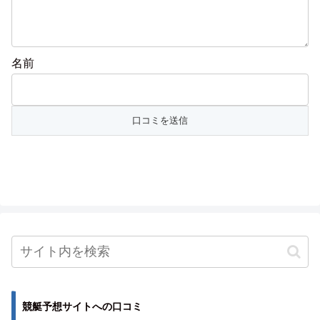
名前
競艇予想サイトへの口コミ