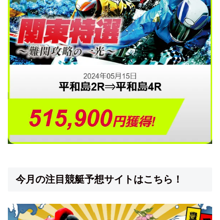
今月の注目競艇予想サイトはこちら！