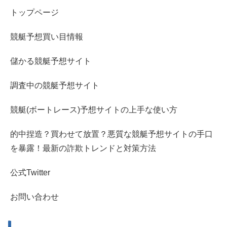
トップページ
競艇予想買い目情報
儲かる競艇予想サイト
調査中の競艇予想サイト
競艇(ボートレース)予想サイトの上手な使い方
的中捏造？買わせて放置？悪質な競艇予想サイトの手口
を暴露！最新の詐欺トレンドと対策方法
公式Twitter
お問い合わせ