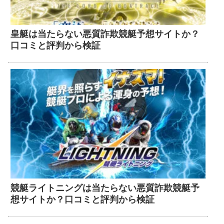
皇艇は当たらない悪質詐欺競艇予想サイトか？
口コミと評判から検証
競艇ライトニングは当たらない悪質詐欺競艇予
想サイトか？口コミと評判から検証