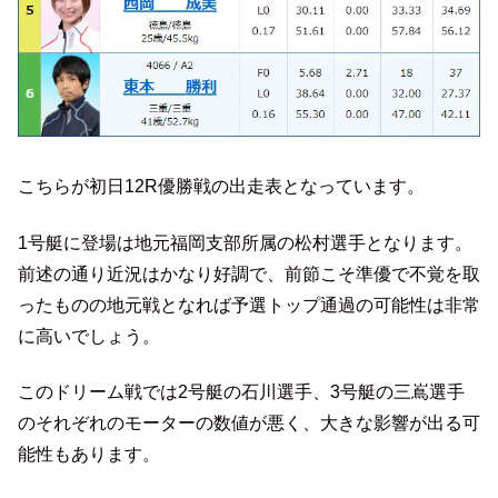
こちらが初日12R優勝戦の出走表となっています。
1号艇に登場は地元福岡支部所属の松村選手となります。
前述の通り近況はかなり好調で、前節こそ準優で不覚を取
ったものの地元戦となれば予選トップ通過の可能性は非常
に高いでしょう。
このドリーム戦では2号艇の石川選手、3号艇の三嶌選手
のそれぞれのモーターの数値が悪く、大きな影響が出る可
能性もあります。