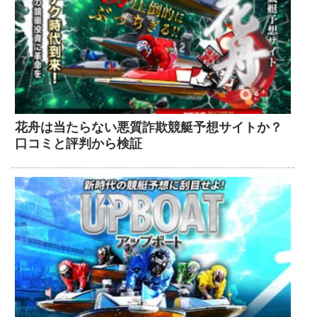
花舟は当たらない悪質詐欺競艇予想サイトか？
口コミと評判から検証