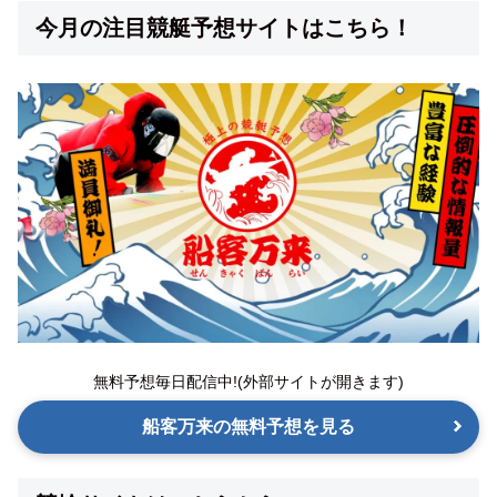
今月の注目競艇予想サイトはこちら！
無料予想毎日配信中!(外部サイトが開きます)
船客万来の無料予想を見る