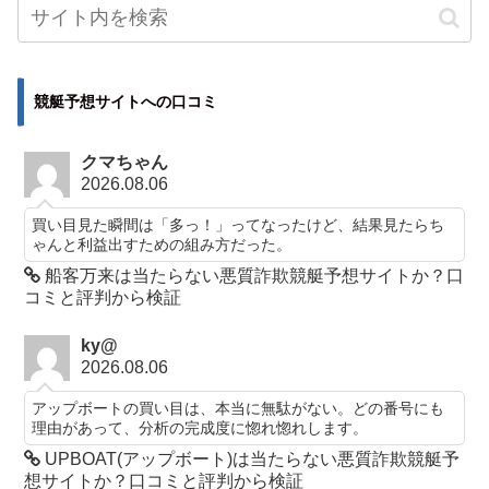
競艇予想サイトへの口コミ
クマちゃん
2026.08.06
買い目見た瞬間は「多っ！」ってなったけど、結果見たらち
ゃんと利益出すための組み方だった。
船客万来は当たらない悪質詐欺競艇予想サイトか？口
コミと評判から検証
ky@
2026.08.06
アップボートの買い目は、本当に無駄がない。どの番号にも
理由があって、分析の完成度に惚れ惚れします。
UPBOAT(アップボート)は当たらない悪質詐欺競艇予
想サイトか？口コミと評判から検証