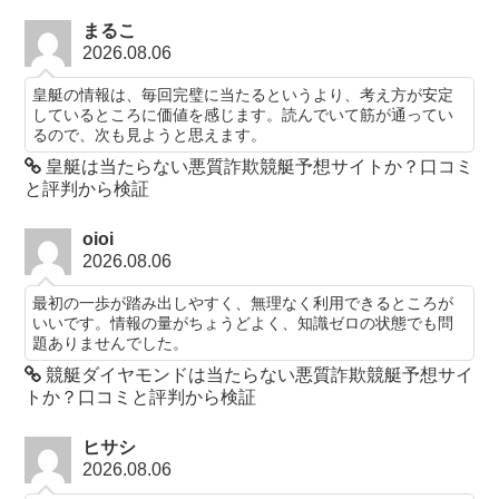
まるこ
2026.08.06
皇艇の情報は、毎回完璧に当たるというより、考え方が安定
しているところに価値を感じます。読んでいて筋が通ってい
るので、次も見ようと思えます。
皇艇は当たらない悪質詐欺競艇予想サイトか？口コミ
と評判から検証
oioi
2026.08.06
最初の一歩が踏み出しやすく、無理なく利用できるところが
いいです。情報の量がちょうどよく、知識ゼロの状態でも問
題ありませんでした。
競艇ダイヤモンドは当たらない悪質詐欺競艇予想サイ
トか？口コミと評判から検証
ヒサシ
2026.08.06