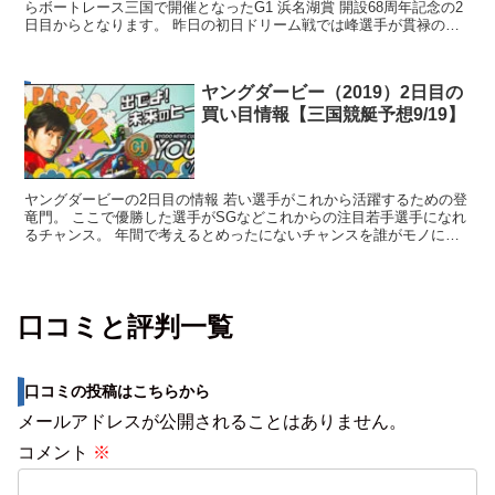
らボートレース三国で開催となったG1 浜名湖賞 開設68周年記念の2
日目からとなります。 昨日の初日ドリーム戦では峰選手が貫禄のイ
ン逃げ成功。1着3着まで...
ヤングダービー（2019）2日目の
買い目情報【三国競艇予想9/19】
ヤングダービーの2日目の情報 若い選手がこれから活躍するための登
竜門。 ここで優勝した選手がSGなどこれからの注目若手選手になれ
るチャンス。 年間で考えるとめったにないチャンスを誰がモノにす
るのか。 昨日行われたドリ...
口コミと評判一覧
口コミの投稿はこちらから
メールアドレスが公開されることはありません。
コメント
※