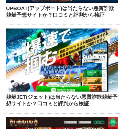
UPBOAT(アップボート)は当たらない悪質詐欺
競艇予想サイトか？口コミと評判から検証
競艇JET(ジェット)は当たらない悪質詐欺競艇予
想サイトか？口コミと評判から検証