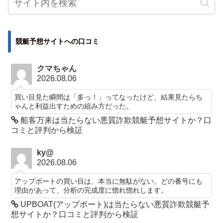
競艇予想サイトへの口コミ
クマちゃん
2026.08.06
買い目見た瞬間は「多っ！」ってなったけど、結果見たらち
ゃんと利益出すための組み方だった。
船客万来は当たらない悪質詐欺競艇予想サイトか？口
コミと評判から検証
ky@
2026.08.06
アップボートの買い目は、本当に無駄がない。どの番号にも
理由があって、分析の完成度に惚れ惚れします。
UPBOAT(アップボート)は当たらない悪質詐欺競艇予
想サイトか？口コミと評判から検証