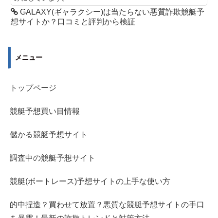
GALAXY(ギャラクシー)は当たらない悪質詐欺競艇予
想サイトか？口コミと評判から検証
メニュー
トップページ
競艇予想買い目情報
儲かる競艇予想サイト
調査中の競艇予想サイト
競艇(ボートレース)予想サイトの上手な使い方
的中捏造？買わせて放置？悪質な競艇予想サイトの手口