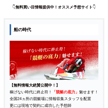
👇
無料買い目情報提供中！オススメ予想サイト
👇
船の時代
【無料情報大絶賛公開中！】
稼げない時代に終止符！
「競艇の底力」
魅せます！
全国24ヵ所の競艇場に情報収集スタッフを配置
更には現地で契約に成功した予想師