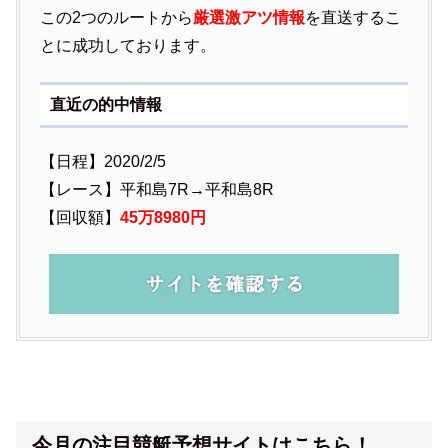
この2つのルートから
厳選激アツ情報
を直送するこ
とに成功しております。
直近の的中情報
【日程】2020/2/5
【レース】平和島7R→平和島8R
【回収額】
45万8980円
今月の注目競艇予想サイトはこちら！