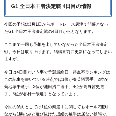
G1 全日本王者決定戦 4日目の情報
今回の予想は3月1日からボートレース唐津で開催となっ
たG1 全日本王者決定戦の4日目からとなります。
ここまで一回も予想を出していなかった全日本王者決定
戦、今日は取り上げます。結構直前に更新になってしまい
ますが。
今日は4日目という事で予選最終日。得点率ランキングは
この記事を書いている時点では1位が秦英悟選手、2位が
菊地孝平選手、3位が池田浩二選手、4位が高野哲史選
手、5位が谷村一哉選手となっています。
今回の傾向としては1位の秦選手に関してもオール2連対
ながら1勝のみと飛び抜けた成績の選手は居ない状態で、