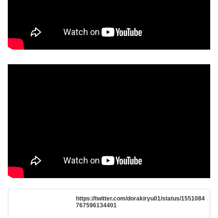
https://twitter.com/dorakiryu01/status/1551084
767596134401