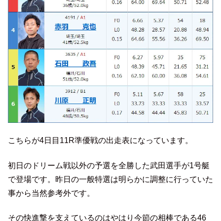
こちらが4日目11R準優戦の出走表になっています。
初日のドリーム戦以外の予選を全勝した武田選手が1号艇
で登場です。昨日の一般特選は明らかに調整に行っていた
事から当然参考外です。
その快進撃を支えているのはやはり今節の相棒である46