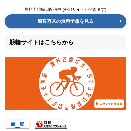
無料予想毎日配信中!(外部サイトが開きます)
船客万来の無料予想を見る
競輪サイトはこちらから