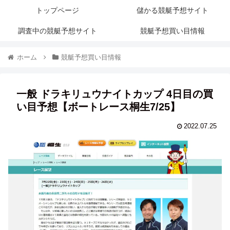
トップページ
儲かる競艇予想サイト
調査中の競艇予想サイト
競艇予想買い目情報
ホーム
競艇予想買い目情報
一般 ドラキリュウナイトカップ 4日目の買
い目予想【ボートレース桐生7/25】
2022.07.25