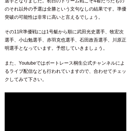
選手となりました。初日のドリーム戦こそ4着だったもの
のそれ以外の予選は全勝という文句なしの結果です。準優
突破の可能性は非常に高いと言えるでしょう。
その11R準優戦には1号艇から順に武田光史選手、牧宏次
選手、小山勉選手、赤羽克也選手、石田政吾選手、川原正
明選手となっています。予想していきましょう。
また、Youtubeではボートレース桐生公式チャンネルによ
るライブ配信なども行われていますので、合わせてチェッ
クしてみて下さい。