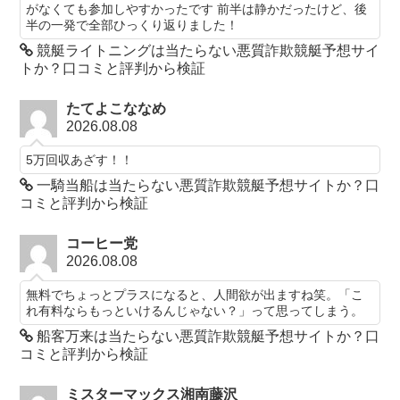
がなくても参加しやすかったです 前半は静かだったけど、後
半の一発で全部ひっくり返りました！
競艇ライトニングは当たらない悪質詐欺競艇予想サイ
トか？口コミと評判から検証
たてよこななめ
2026.08.08
5万回収あざす！！
一騎当船は当たらない悪質詐欺競艇予想サイトか？口
コミと評判から検証
コーヒー党
2026.08.08
無料でちょっとプラスになると、人間欲が出ますね笑。「こ
れ有料ならもっといけるんじゃない？」って思ってしまう。
船客万来は当たらない悪質詐欺競艇予想サイトか？口
コミと評判から検証
ミスターマックス湘南藤沢