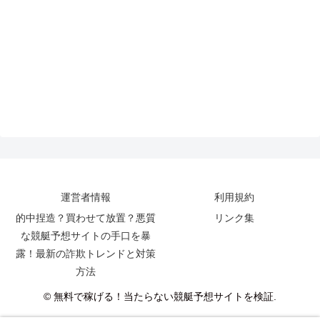
運営者情報
利用規約
的中捏造？買わせて放置？悪質
リンク集
な競艇予想サイトの手口を暴
露！最新の詐欺トレンドと対策
方法
© 無料で稼げる！当たらない競艇予想サイトを検証.