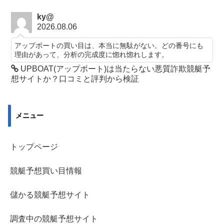
ky@
2026.08.06
アップボートの買い目は、本当に無駄がない。どの番号にも
理由があって、分析の完成度に惚れ惚れします。
UPBOAT(アップボート)は当たらない悪質詐欺競艇予
想サイトか？口コミと評判から検証
メニュー
トップページ
競艇予想買い目情報
儲かる競艇予想サイト
調査中の競艇予想サイト