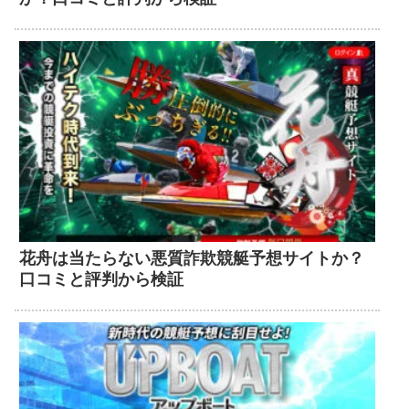
花舟は当たらない悪質詐欺競艇予想サイトか？
口コミと評判から検証