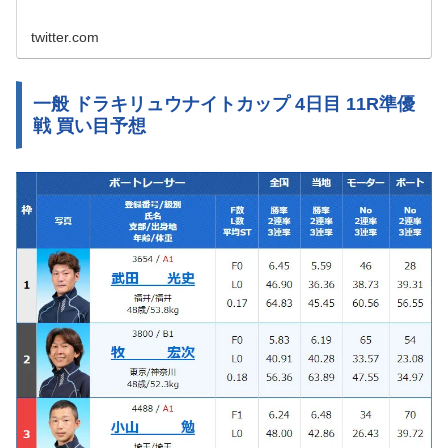
twitter.com
一般 ドラキリュウナイトカップ 4日目 11R準優
戦 買い目予想