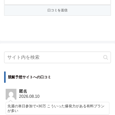
競艇予想サイトへの口コミ
匿名
2026.08.10
先週の単日参加で+30万 こういった爆発力がある有料プラン
が多い