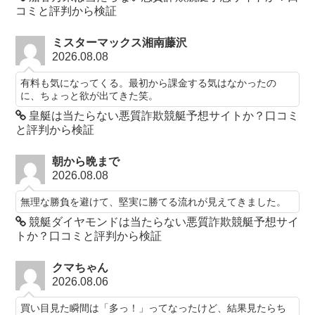
コミと評判から検証
ミスターマックス湘南藤沢
2026.08.08
有料も気になってくる。最初から課金する気はなかったの
に、ちょっと欲が出てきた笑。
皇艇は当たらない悪質詐欺競艇予想サイトか？口コミ
と評判から検証
朝から晩まで
2026.08.08
無理な勝負を避けて、堅実に勝てる流れが見えてきました。
競艇ダイヤモンドは当たらない悪質詐欺競艇予想サイ
トか？口コミと評判から検証
クマちゃん
2026.08.06
買い目見た瞬間は「多っ！」ってなったけど、結果見たらち