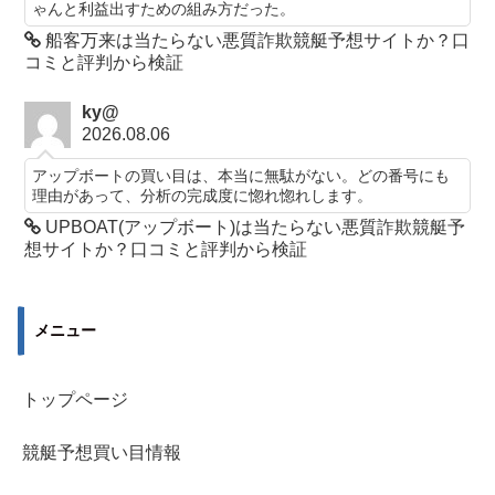
ゃんと利益出すための組み方だった。
船客万来は当たらない悪質詐欺競艇予想サイトか？口
コミと評判から検証
ky@
2026.08.06
アップボートの買い目は、本当に無駄がない。どの番号にも
理由があって、分析の完成度に惚れ惚れします。
UPBOAT(アップボート)は当たらない悪質詐欺競艇予
想サイトか？口コミと評判から検証
メニュー
トップページ
競艇予想買い目情報