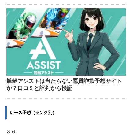
競艇アシストは当たらない悪質詐欺予想サイト
か？口コミと評判から検証
レース予想（ランク別）
ＳＧ