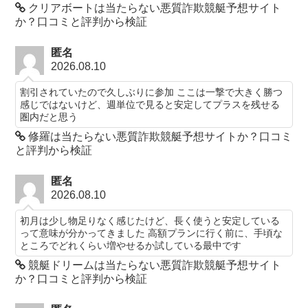
クリアボートは当たらない悪質詐欺競艇予想サイト
か？口コミと評判から検証
匿名
2026.08.10
割引されていたので久しぶりに参加 ここは一撃で大きく勝つ
感じではないけど、週単位で見ると安定してプラスを残せる
圏内だと思う
修羅は当たらない悪質詐欺競艇予想サイトか？口コミ
と評判から検証
匿名
2026.08.10
初月は少し物足りなく感じたけど、長く使うと安定している
って意味が分かってきました 高額プランに行く前に、手頃な
ところでどれくらい増やせるか試している最中です
競艇ドリームは当たらない悪質詐欺競艇予想サイト
か？口コミと評判から検証