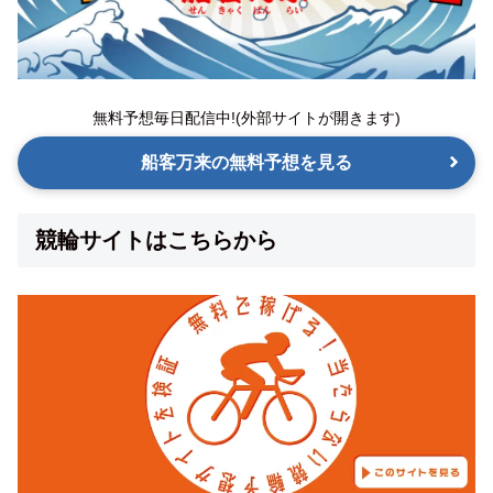
無料予想毎日配信中!(外部サイトが開きます)
船客万来の無料予想を見る
競輪サイトはこちらから