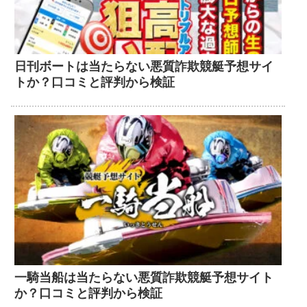
日刊ボートは当たらない悪質詐欺競艇予想サイ
トか？口コミと評判から検証
一騎当船は当たらない悪質詐欺競艇予想サイト
か？口コミと評判から検証