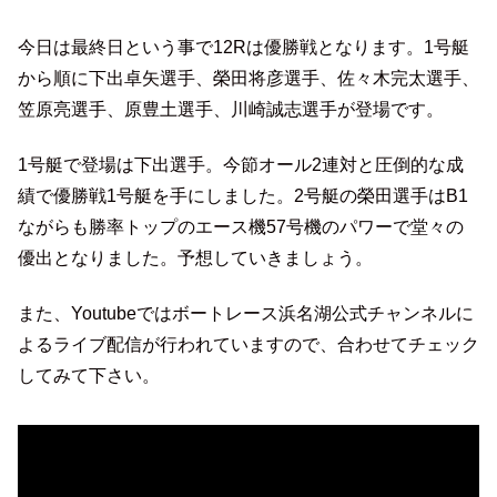
今日は最終日という事で12Rは優勝戦となります。1号艇
から順に下出卓矢選手、榮田将彦選手、佐々木完太選手、
笠原亮選手、原豊土選手、川崎誠志選手が登場です。
1号艇で登場は下出選手。今節オール2連対と圧倒的な成
績で優勝戦1号艇を手にしました。2号艇の榮田選手はB1
ながらも勝率トップのエース機57号機のパワーで堂々の
優出となりました。予想していきましょう。
また、Youtubeではボートレース浜名湖公式チャンネルに
よるライブ配信が行われていますので、合わせてチェック
してみて下さい。