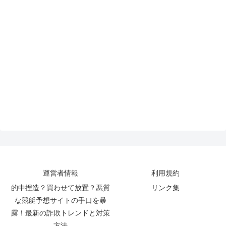
運営者情報
利用規約
的中捏造？買わせて放置？悪質
リンク集
な競艇予想サイトの手口を暴
露！最新の詐欺トレンドと対策
方法