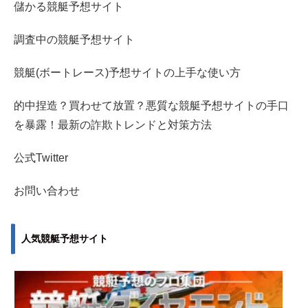
儲かる競艇予想サイト
調査中の競艇予想サイト
競艇(ボートレース)予想サイトの上手な使い方
的中捏造？買わせて放置？悪質な競艇予想サイトの手口
を暴露！最新の詐欺トレンドと対策方法
公式Twitter
お問い合わせ
人気競艇予想サイト