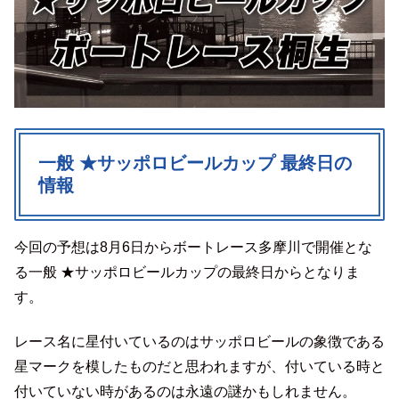
一般 ★サッポロビールカップ 最終日の
情報
今回の予想は8月6日からボートレース多摩川で開催とな
る一般 ★サッポロビールカップの最終日からとなりま
す。
レース名に星付いているのはサッポロビールの象徴である
星マークを模したものだと思われますが、付いている時と
付いていない時があるのは永遠の謎かもしれません。