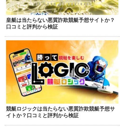
皇艇は当たらない悪質詐欺競艇予想サイトか？
口コミと評判から検証
競艇ロジックは当たらない悪質詐欺競艇予想サ
イトか？口コミと評判から検証