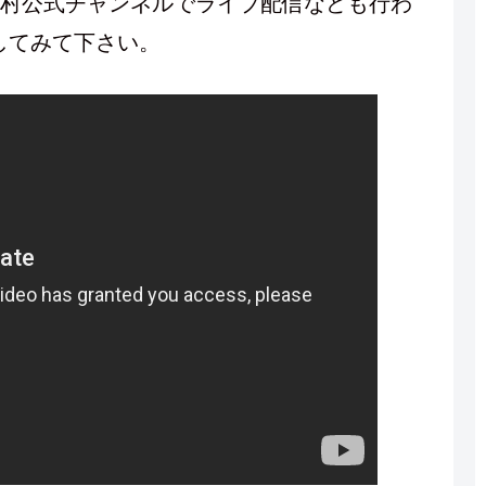
ス大村公式チャンネルでライブ配信なども行わ
してみて下さい。