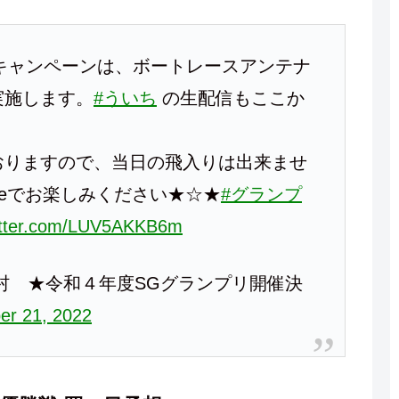
リキャンペーンは、ボートレースアンテナ
実施します。
#ういち
の生配信もここか
おりますので、当日の飛入りは出来ませ
ubeでお楽しみください★☆★
#グランプ
witter.com/LUV5AKKB6m
村 ★令和４年度SGグランプリ開催決
r 21, 2022