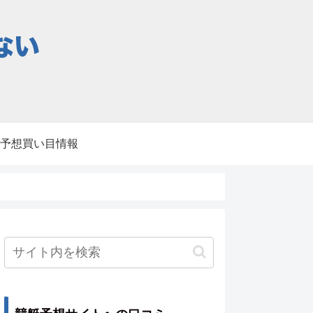
予想買い目情報