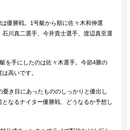
Rは優勝戦。1号艇から順に佐々木和伸選
、石川真二選手、今井貴士選手、渡辺真至選
号艇を手にしたのは佐々木選手。今節4勝の
度は高いです。
覆の憂き目にあったもののしっかりと優出し
前となるナイター優勝戦、どうなるか予想し