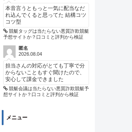
本音言うともっと一気に配当なだ
れ込んでくると思ってた 結構コツ
コツ型
競艇タッグは当たらない悪質詐欺競艇
予想サイトか？口コミと評判から検証
匿名
2026.08.04
担当さんの対応がとても丁寧で分
からないこともすぐ聞けたので、
安心して課金できました
競艇会議は当たらない悪質詐欺競艇予
想サイトか？口コミと評判から検証
メニュー