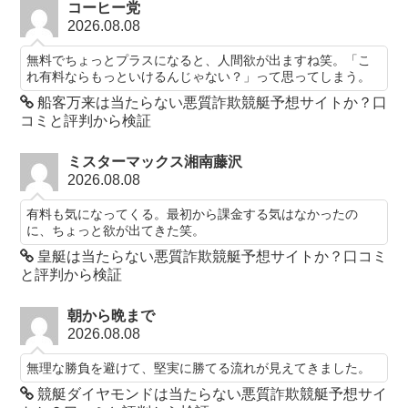
コーヒー党
2026.08.08
無料でちょっとプラスになると、人間欲が出ますね笑。「こ
れ有料ならもっといけるんじゃない？」って思ってしまう。
船客万来は当たらない悪質詐欺競艇予想サイトか？口
コミと評判から検証
ミスターマックス湘南藤沢
2026.08.08
有料も気になってくる。最初から課金する気はなかったの
に、ちょっと欲が出てきた笑。
皇艇は当たらない悪質詐欺競艇予想サイトか？口コミ
と評判から検証
朝から晩まで
2026.08.08
無理な勝負を避けて、堅実に勝てる流れが見えてきました。
競艇ダイヤモンドは当たらない悪質詐欺競艇予想サイ