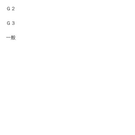
Ｇ２
Ｇ３
一般