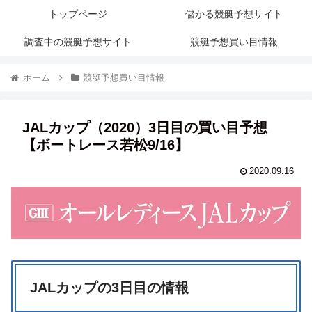
トップページ
儲かる競艇予想サイト
調査中の競艇予想サイト
競艇予想買い目情報
ホーム
競艇予想買い目情報
JALカップ（2020）3日目の買い目予想
【ボートレース若松9/16】
2020.09.16
JALカップの3日目の情報