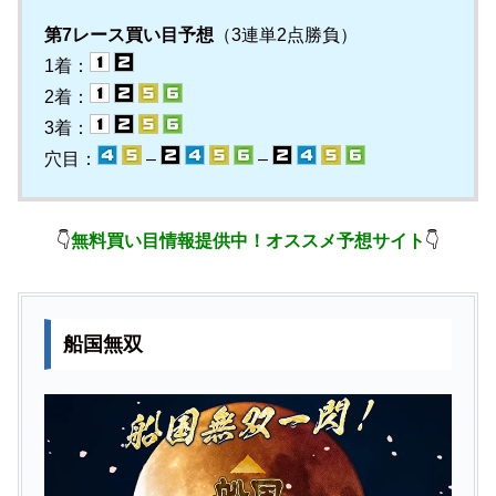
第7レース買い目予想
（3連単2点勝負）
1着：
2着：
3着：
穴目：
–
–
👇
無料買い目情報提供中！オススメ予想サイト
👇
船国無双