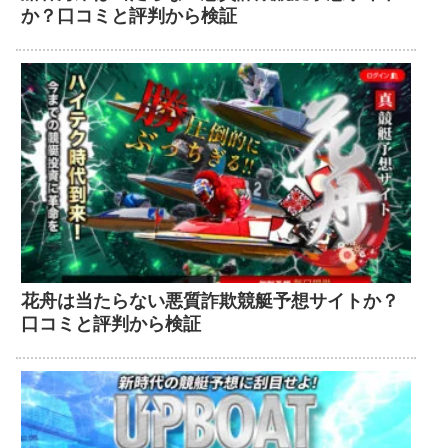
か？口コミと評判から検証
花舟は当たらない悪質詐欺競艇予想サイトか？
口コミと評判から検証