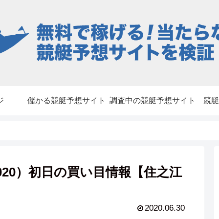
ジ
儲かる競艇予想サイト
調査中の競艇予想サイト
競艇
020）初日の買い目情報【住之江
2020.06.30