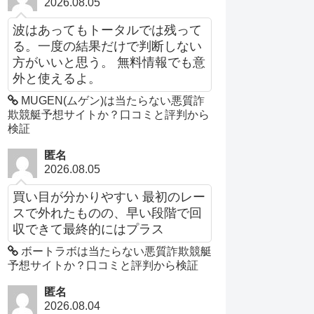
2026.08.05
波はあってもトータルでは残って
る。一度の結果だけで判断しない
方がいいと思う。 無料情報でも意
外と使えるよ。
MUGEN(ムゲン)は当たらない悪質詐
欺競艇予想サイトか？口コミと評判から
検証
匿名
2026.08.05
買い目が分かりやすい 最初のレー
スで外れたものの、早い段階で回
収できて最終的にはプラス
ボートラボは当たらない悪質詐欺競艇
予想サイトか？口コミと評判から検証
匿名
2026.08.04