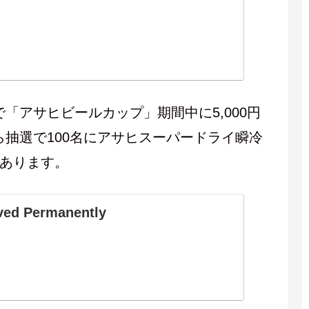
「アサヒビールカップ」期間中に5,000円
抽選で100名にアサヒスーパードライ瞬冷
もあります。
ved Permanently