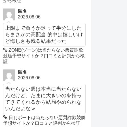
から検証
匿名
2026.08.06
上限まで買うか迷って半分にした
らまさかの高配当 的中は嬉しいけ
ど悔しさも残る結果だった
ZONE(ゾーン)は当たらない悪質詐欺
競艇予想サイトか？口コミと評判から検
証
匿名
2026.08.06
当たらない週は本当に当たらない
んだけど、たまに大きいのを持っ
てきてくれるから結局やめられな
いんだよなｗ
日刊ボートは当たらない悪質詐欺競艇
予想サイトか？口コミと評判から検証