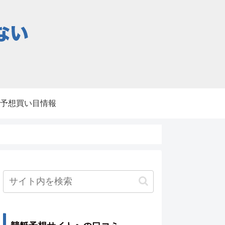
予想買い目情報