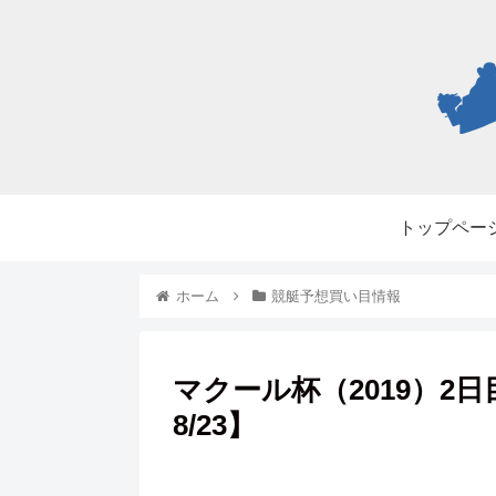
トップペー
ホーム
競艇予想買い目情報
マクール杯（2019）2
8/23】