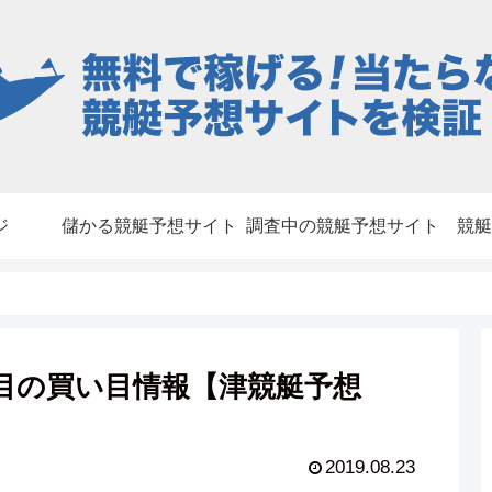
ジ
儲かる競艇予想サイト
調査中の競艇予想サイト
競艇
日目の買い目情報【津競艇予想
2019.08.23