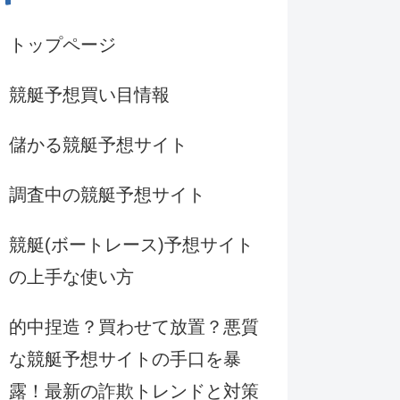
トップページ
競艇予想買い目情報
儲かる競艇予想サイト
調査中の競艇予想サイト
競艇(ボートレース)予想サイト
の上手な使い方
的中捏造？買わせて放置？悪質
な競艇予想サイトの手口を暴
露！最新の詐欺トレンドと対策