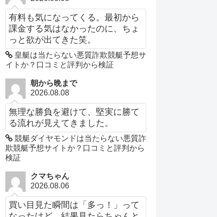
有料も気になってくる。最初から
課金する気はなかったのに、ちょ
っと欲が出てきた笑。
皇艇は当たらない悪質詐欺競艇予想サ
イトか？口コミと評判から検証
朝から晩まで
2026.08.08
無理な勝負を避けて、堅実に勝て
る流れが見えてきました。
競艇ダイヤモンドは当たらない悪質詐
欺競艇予想サイトか？口コミと評判から
検証
クマちゃん
2026.08.06
買い目見た瞬間は「多っ！」って
なったけど、結果見たらちゃんと