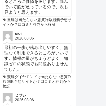
るところに価値を感じます。読ん
でいて筋が通っているので、次も
見ようと思えます。
皇艇は当たらない悪質詐欺競艇予想サ
イトか？口コミと評判から検証
oioi
2026.08.06
最初の一歩が踏み出しやすく、無
理なく利用できるところがいいで
す。情報の量がちょうどよく、知
識ゼロの状態でも問題ありません
でした。
競艇ダイヤモンドは当たらない悪質詐
欺競艇予想サイトか？口コミと評判から
検証
ヒサシ
2026.08.06