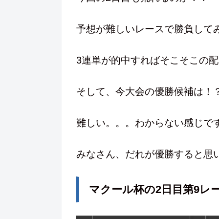
予想が難しいレースで勝負して
3連単が的中すればそこそこの
そして、今大会の優勝候補は！
難しい。。。わからない感じで
みなさん、だれが優勝すると思
マクール杯の2日目第9レ