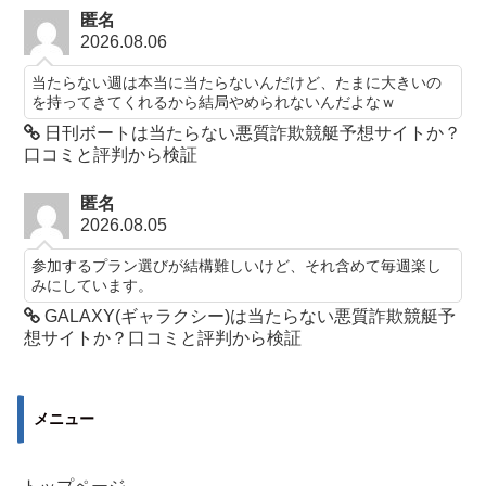
匿名
2026.08.06
当たらない週は本当に当たらないんだけど、たまに大きいの
を持ってきてくれるから結局やめられないんだよなｗ
日刊ボートは当たらない悪質詐欺競艇予想サイトか？
口コミと評判から検証
匿名
2026.08.05
参加するプラン選びが結構難しいけど、それ含めて毎週楽し
みにしています。
GALAXY(ギャラクシー)は当たらない悪質詐欺競艇予
想サイトか？口コミと評判から検証
メニュー