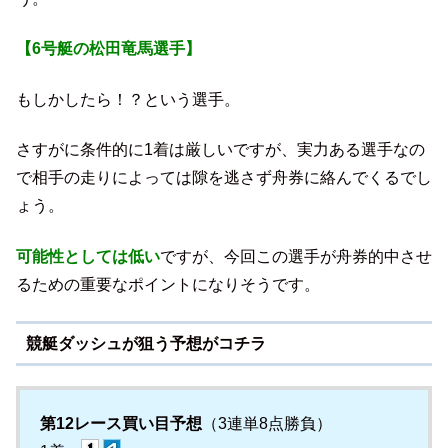
【6号艇の松田竜馬選手】
もしかしたら！？という選手。
さすがに条件的に1着は厳しいですが、実力ある選手なの
で相手の走りによっては隙を逃さず舟券に絡んでくるでし
ょう。
可能性としては低い
ですが、今回この選手が舟券的中させ
るための重要なポイントになりそうです。
競艇ダッシュが狙う予想がコチラ
第12レース買い目予想
（3連単8点勝負）