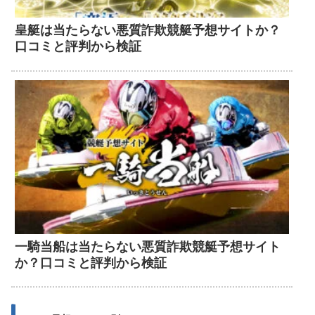
皇艇は当たらない悪質詐欺競艇予想サイトか？
口コミと評判から検証
一騎当船は当たらない悪質詐欺競艇予想サイト
か？口コミと評判から検証