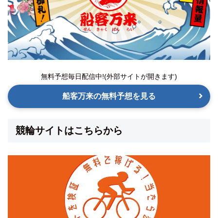
無料予想毎日配信中!(外部サイトが開きます)
船客万来の無料予想を見る
競輪サイトはこちらから