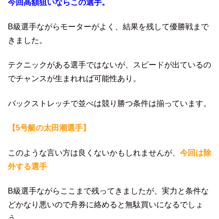
今回高額狙いならこの選手。
B級選手ながらモーターがよく、結果を残して優勝戦まで
きました。
テクニックがある選手ではないが、スピードが出ているの
でチャンスが生まれれば可能性あり。
バックストレッチで並べは競り勝つ条件は揃っています。
【5号艇の太田潮選手】
このような言い方は良くないかもしれませんが、
今回は除
外する選手
B級選手ながらここまで残ってきましたが、実力と条件な
どかなり悪いので舟券に絡めると無駄買いになるでしょ
う。