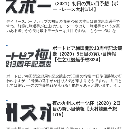
（2021）初日の買い目予想【ボ
ートレース大村1/14】
デイリースポーツカップの初日の情報 今節の注目は妹尾忠幸選手で
すね。前節に峰選手が仕上げたモーター やはり、峰選手というか実
力ある選手から受け取るモーターは注目ですね。 もう一つ気になる
モーターがありましたが、今節は使用さ...
ボートピア梅田開設13周年記念競
走（2020）5日目の買い目情報
【住之江競艇予想3/24】
ボートピア梅田開設13周年記念競走の5日目の情報 本日準優勝戦が行
われますが、1号艇の選手がやはり人気が集まりそうですね。 注目と
しては第9レースの準優勝戦が荒れる可能性があると思います。 4号
艇の山下選手に要注意かと。今...
夜の九州スポーツ杯（2020）2日
目の買い目情報【大村競艇予想
1/15】