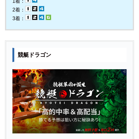
1着：
2着：
3着：
競艇ドラゴン