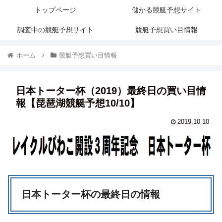
トップページ
儲かる競艇予想サイト
調査中の競艇予想サイト
競艇予想買い目情報
ホーム
競艇予想買い目情報
日本トーター杯（2019）最終日の買い目情
報【琵琶湖競艇予想10/10】
2019.10.10
日本トーター杯の最終日の情報