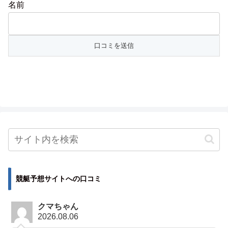
名前
競艇予想サイトへの口コミ
クマちゃん
2026.08.06