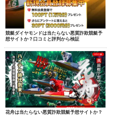
競艇ダイヤモンドは当たらない悪質詐欺競艇予
想サイトか？口コミと評判から検証
花舟は当たらない悪質詐欺競艇予想サイトか？