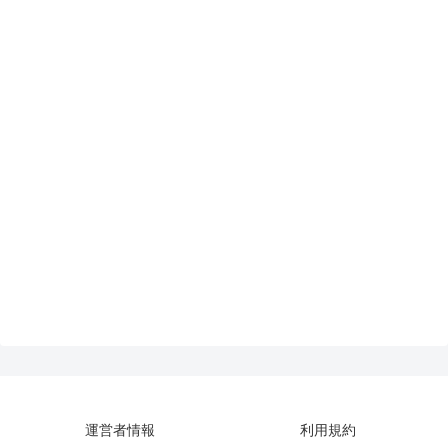
運営者情報
利用規約