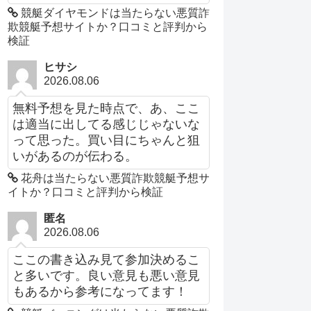
競艇ダイヤモンドは当たらない悪質詐
欺競艇予想サイトか？口コミと評判から
検証
ヒサシ
2026.08.06
無料予想を見た時点で、あ、ここ
は適当に出してる感じじゃないな
って思った。買い目にちゃんと狙
いがあるのが伝わる。
花舟は当たらない悪質詐欺競艇予想サ
イトか？口コミと評判から検証
匿名
2026.08.06
ここの書き込み見て参加決めるこ
と多いです。良い意見も悪い意見
もあるから参考になってます！