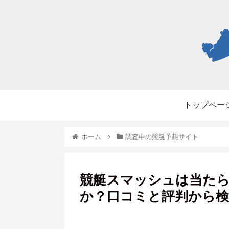
トップペー
ホーム
調査中の競艇予想サイト
競艇スマッシュは当たら
か？口コミと評判から検