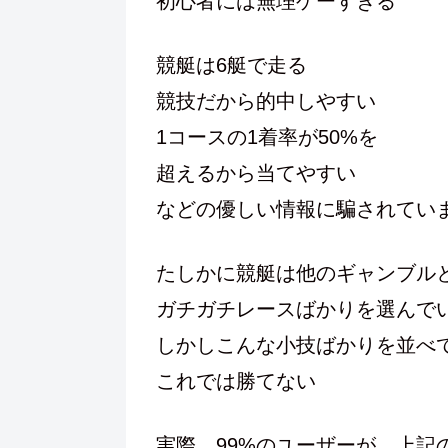
初心者には無理ゲーすぎる
競艇は6艇で走る
競技だから的中しやすい
1コースの1着率が50%を
超えるから当てやすい
などの優しい情報に騙されてい
たしかに競艇は他のギャンブル
ガチガチレースばかりを選んで
しかしこんな小技ばかりを並べ
これでは勝てない
実際、99%のユーザーが、上記