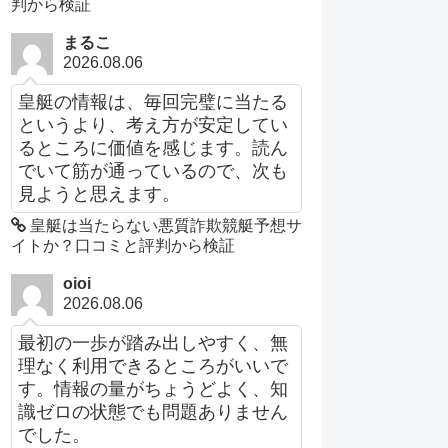
判から検証
まるこ
2026.08.06
皇艇の情報は、毎回完璧に当たる
というより、考え方が安定してい
るところに価値を感じます。読ん
でいて筋が通っているので、次も
見ようと思えます。
皇艇は当たらない悪質詐欺競艇予想サ
イトか？口コミと評判から検証
oioi
2026.08.06
最初の一歩が踏み出しやすく、無
理なく利用できるところがいいで
す。情報の量がちょうどよく、知
識ゼロの状態でも問題ありません
でした。