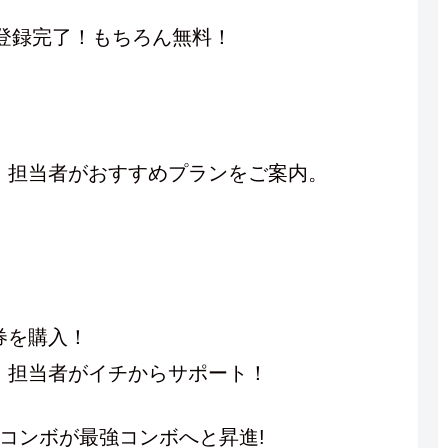
員登録完了！もちろん無料！
、担当者がおすすめプランをご案内。
券を購入！
、担当者がイチからサポート！
コンボが最強コンボへと昇進!