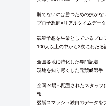
勝てないのは勝つための技がな
プロ予想師×リアルタイムデータ
競艇予想を生業としているプロ
100人以上の中から3次にわた
全国各地に特化した専門記者
現地を知り尽くした元競艇選手
全国24場へ配置されたスタッフ
報。
競艇スマッシュ独自のデータを