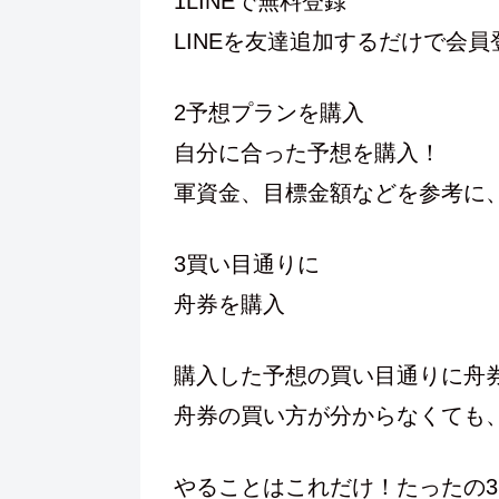
1LINEで無料登録
LINEを友達追加するだけで会
2予想プランを購入
自分に合った予想を購入！
軍資金、目標金額などを参考に
3買い目通りに
舟券を購入
購入した予想の買い目通りに舟
舟券の買い方が分からなくても
やることはこれだけ！たったの3