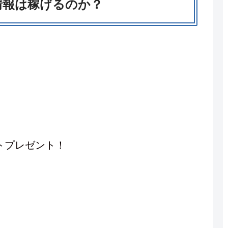
情報は稼げるのか？
ントプレゼント！