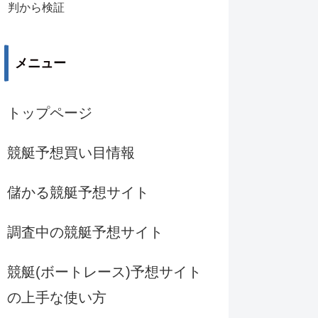
判から検証
メニュー
トップページ
競艇予想買い目情報
儲かる競艇予想サイト
調査中の競艇予想サイト
競艇(ボートレース)予想サイト
の上手な使い方