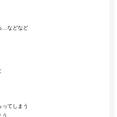
る…などなど
と
、
らってしまう
まう