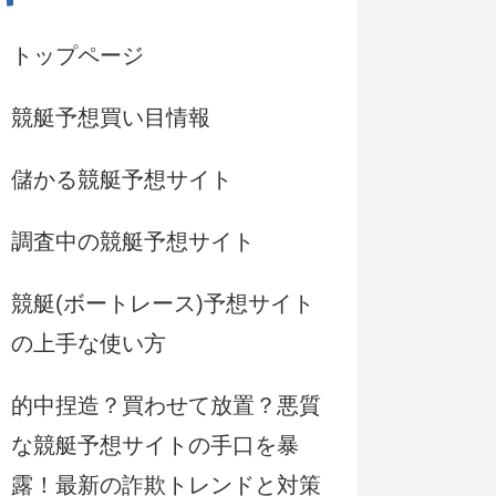
トップページ
競艇予想買い目情報
儲かる競艇予想サイト
調査中の競艇予想サイト
競艇(ボートレース)予想サイト
の上手な使い方
的中捏造？買わせて放置？悪質
な競艇予想サイトの手口を暴
露！最新の詐欺トレンドと対策