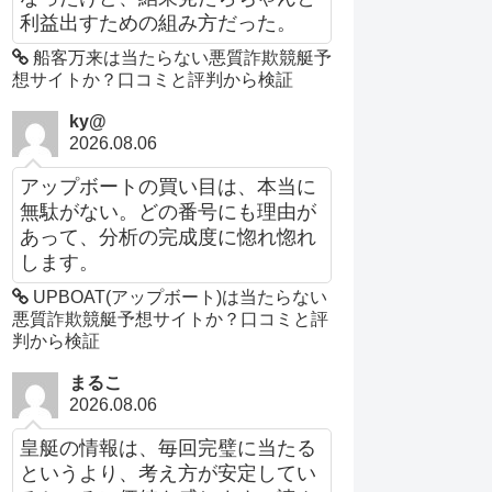
利益出すための組み方だった。
船客万来は当たらない悪質詐欺競艇予
想サイトか？口コミと評判から検証
ky@
2026.08.06
アップボートの買い目は、本当に
無駄がない。どの番号にも理由が
あって、分析の完成度に惚れ惚れ
します。
UPBOAT(アップボート)は当たらない
悪質詐欺競艇予想サイトか？口コミと評
判から検証
まるこ
2026.08.06
皇艇の情報は、毎回完璧に当たる
というより、考え方が安定してい