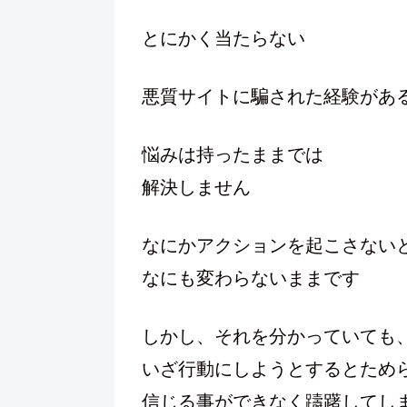
とにかく当たらない
悪質サイトに騙された経験があ
悩みは持ったままでは
解決しません
なにかアクションを起こさない
なにも変わらないままです
しかし、それを分かっていても
いざ行動にしようとするとため
信じる事ができなく躊躇してし