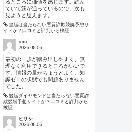
るところに価値を感じます。読ん
でいて筋が通っているので、次も
見ようと思えます。
皇艇は当たらない悪質詐欺競艇予想サ
イトか？口コミと評判から検証
oioi
2026.08.06
最初の一歩が踏み出しやすく、無
理なく利用できるところがいいで
す。情報の量がちょうどよく、知
識ゼロの状態でも問題ありません
でした。
競艇ダイヤモンドは当たらない悪質詐
欺競艇予想サイトか？口コミと評判から
検証
ヒサシ
2026.08.06