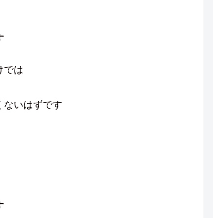
す
けでは
くないはずです
す