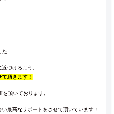
した
に近づけるよう、
せて頂きます！
価を頂いております。
合い最高なサポートをさせて頂いています！