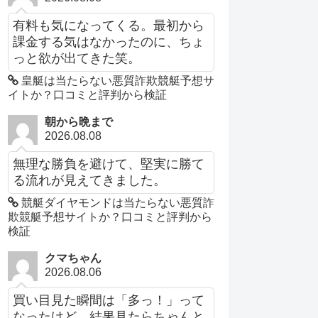
有料も気になってくる。最初から
課金する気はなかったのに、ちょ
っと欲が出てきた笑。
皇艇は当たらない悪質詐欺競艇予想サ
イトか？口コミと評判から検証
朝から晩まで
2026.08.08
無理な勝負を避けて、堅実に勝て
る流れが見えてきました。
競艇ダイヤモンドは当たらない悪質詐
欺競艇予想サイトか？口コミと評判から
検証
クマちゃん
2026.08.06
買い目見た瞬間は「多っ！」って
なったけど、結果見たらちゃんと