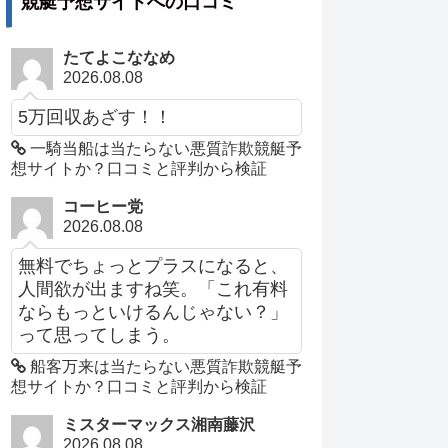
競艇予想サイトへの口コミ
たてよこななめ
2026.08.08
5万回収あざす！！
一騎当船は当たらない悪質詐欺競艇予
想サイトか？口コミと評判から検証
コーヒー党
2026.08.08
無料でちょっとプラスになると、
人間欲が出ますね笑。「これ有料
ならもっといけるんじゃない？」
って思ってしまう。
船客万来は当たらない悪質詐欺競艇予
想サイトか？口コミと評判から検証
ミスターマックス湘南藤沢
2026.08.08