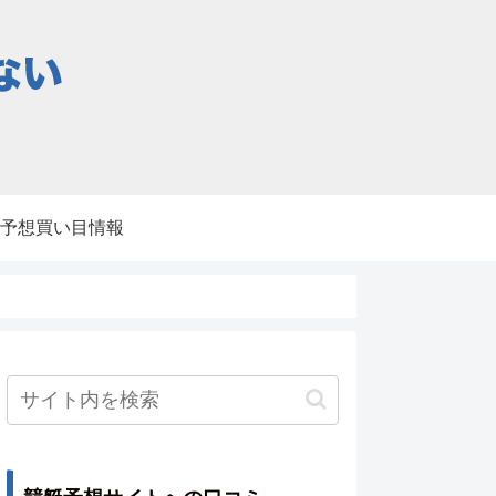
予想買い目情報