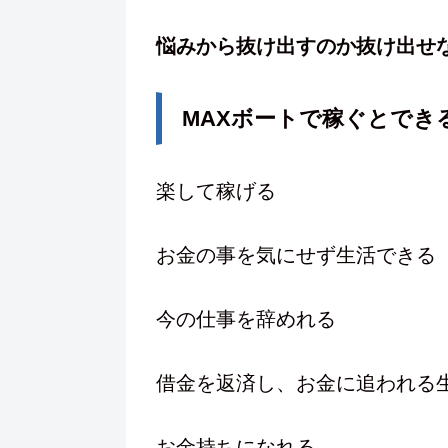
悩みから抜け出すのか抜け出せ
MAXボートで稼ぐとでき
楽して稼げる
お金の事を気にせず生活できる
今の仕事を辞めれる
借金を返済し、お金に追われる
お金持ちになれる