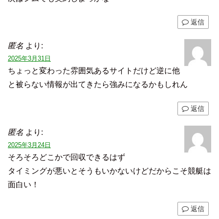
返信
匿名
より:
2025年3月31日
ちょっと変わった雰囲気あるサイトだけど逆に他
と被らない情報が出てきたら強みになるかもしれん
返信
匿名
より:
2025年3月24日
そろそろどこかで回収できるはず
タイミングが悪いとそうもいかないけどだからこそ競艇は
面白い！
返信