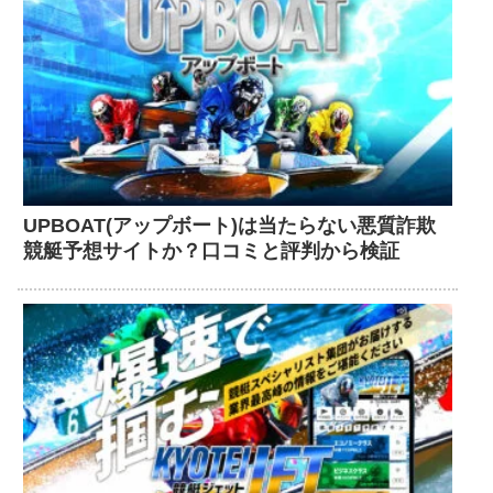
UPBOAT(アップボート)は当たらない悪質詐欺
競艇予想サイトか？口コミと評判から検証