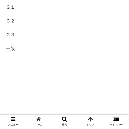
Ｇ１
Ｇ２
Ｇ３
一般
メニュー
ホーム
検索
トップ
サイドバー