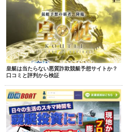
皇艇は当たらない悪質詐欺競艇予想サイトか？
口コミと評判から検証