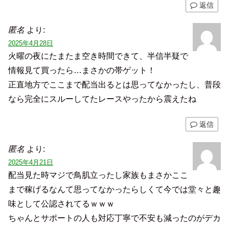
返信
匿名
より:
2025年4月28日
火曜の夜にたまたま空き時間できて、半信半疑で
情報見て買ったら…まさかの帯ゲット！
正直地方でここまで配当出るとは思ってなかったし、普段
なら完全にスルーしてたレースやったから震えたね
返信
匿名
より:
2025年4月21日
配当見た時マジで鳥肌立ったし家族もまさかここ
まで稼げるなんて思ってなかったらしくて今では堂々と趣
味として公認されてるｗｗｗ
ちゃんとサポートの人も対応丁寧で不安も減ったのがデカ