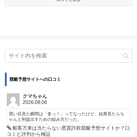
競艇予想サイトへの口コミ
クマちゃん
2026.08.06
買い目見た瞬間は「多っ！」ってなったけど、結果見たらち
ゃんと利益出すための組み方だった。
船客万来は当たらない悪質詐欺競艇予想サイトか？口
コミと評判から検証