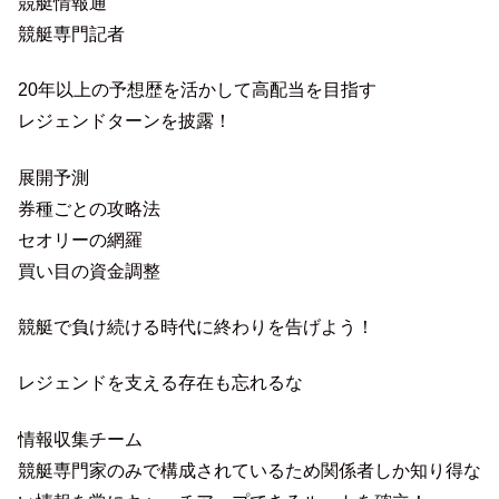
競艇情報通
競艇専門記者
20年以上の予想歴を活かして高配当を目指す
レジェンドターンを披露！
展開予測
券種ごとの攻略法
セオリーの網羅
買い目の資金調整
競艇で負け続ける時代に終わりを告げよう！
レジェンドを支える存在も忘れるな
情報収集チーム
競艇専門家のみで構成されているため関係者しか知り得な