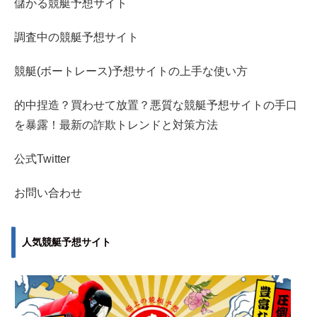
儲かる競艇予想サイト
調査中の競艇予想サイト
競艇(ボートレース)予想サイトの上手な使い方
的中捏造？買わせて放置？悪質な競艇予想サイトの手口
を暴露！最新の詐欺トレンドと対策方法
公式Twitter
お問い合わせ
人気競艇予想サイト