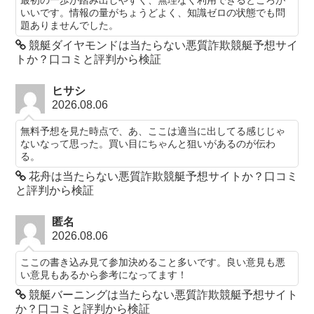
最初の一歩が踏み出しやすく、無理なく利用できるところが
いいです。情報の量がちょうどよく、知識ゼロの状態でも問
題ありませんでした。
競艇ダイヤモンドは当たらない悪質詐欺競艇予想サイ
トか？口コミと評判から検証
ヒサシ
2026.08.06
無料予想を見た時点で、あ、ここは適当に出してる感じじゃ
ないなって思った。買い目にちゃんと狙いがあるのが伝わ
る。
花舟は当たらない悪質詐欺競艇予想サイトか？口コミ
と評判から検証
匿名
2026.08.06
ここの書き込み見て参加決めること多いです。良い意見も悪
い意見もあるから参考になってます！
競艇バーニングは当たらない悪質詐欺競艇予想サイト
か？口コミと評判から検証