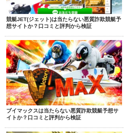
競艇JET(ジェット)は当たらない悪質詐欺競艇予
想サイトか？口コミと評判から検証
ブイマックスは当たらない悪質詐欺競艇予想サ
イトか？口コミと評判から検証