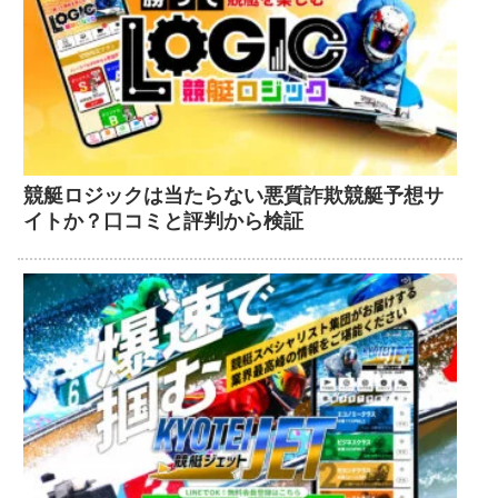
競艇ロジックは当たらない悪質詐欺競艇予想サ
イトか？口コミと評判から検証