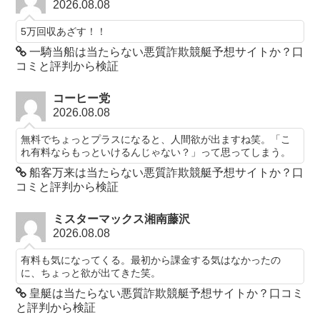
2026.08.08
5万回収あざす！！
一騎当船は当たらない悪質詐欺競艇予想サイトか？口
コミと評判から検証
コーヒー党
2026.08.08
無料でちょっとプラスになると、人間欲が出ますね笑。「こ
れ有料ならもっといけるんじゃない？」って思ってしまう。
船客万来は当たらない悪質詐欺競艇予想サイトか？口
コミと評判から検証
ミスターマックス湘南藤沢
2026.08.08
有料も気になってくる。最初から課金する気はなかったの
に、ちょっと欲が出てきた笑。
皇艇は当たらない悪質詐欺競艇予想サイトか？口コミ
と評判から検証