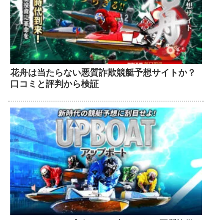
花舟は当たらない悪質詐欺競艇予想サイトか？
口コミと評判から検証