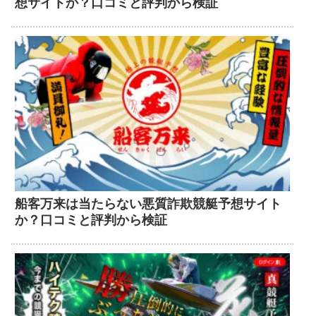
想サイトか？口コミと評判から検証
船客万来は当たらない悪質詐欺競艇予想サイト
か？口コミと評判から検証