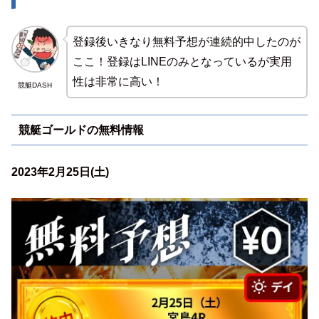
登録後いきなり無料予想が連続的中したのが
ここ！登録はLINEのみとなっているが実用
性は非常に高い！
競艇DASH
競艇ゴールドの無料情報
2023年2月25日(土)