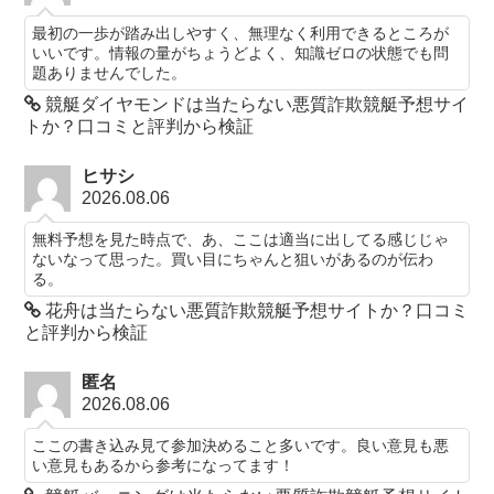
最初の一歩が踏み出しやすく、無理なく利用できるところが
いいです。情報の量がちょうどよく、知識ゼロの状態でも問
題ありませんでした。
競艇ダイヤモンドは当たらない悪質詐欺競艇予想サイ
トか？口コミと評判から検証
ヒサシ
2026.08.06
無料予想を見た時点で、あ、ここは適当に出してる感じじゃ
ないなって思った。買い目にちゃんと狙いがあるのが伝わ
る。
花舟は当たらない悪質詐欺競艇予想サイトか？口コミ
と評判から検証
匿名
2026.08.06
ここの書き込み見て参加決めること多いです。良い意見も悪
い意見もあるから参考になってます！