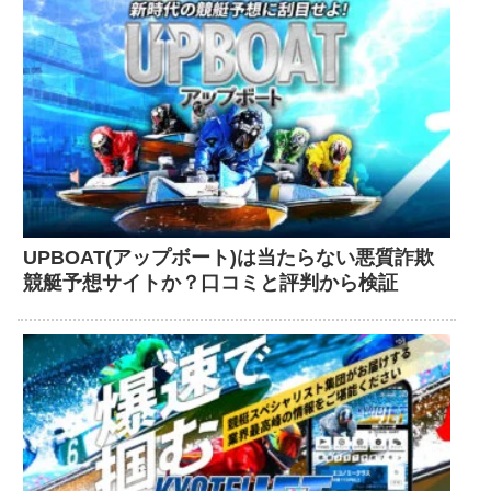
UPBOAT(アップボート)は当たらない悪質詐欺
競艇予想サイトか？口コミと評判から検証