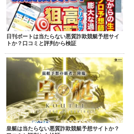
日刊ボートは当たらない悪質詐欺競艇予想サイ
トか？口コミと評判から検証
皇艇は当たらない悪質詐欺競艇予想サイトか？