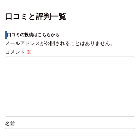
口コミと評判一覧
口コミの投稿はこちらから
メールアドレスが公開されることはありません。
コメント
※
名前