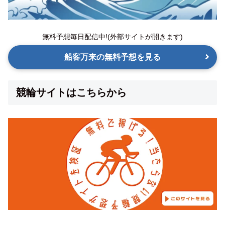
無料予想毎日配信中!(外部サイトが開きます)
船客万来の無料予想を見る
競輪サイトはこちらから