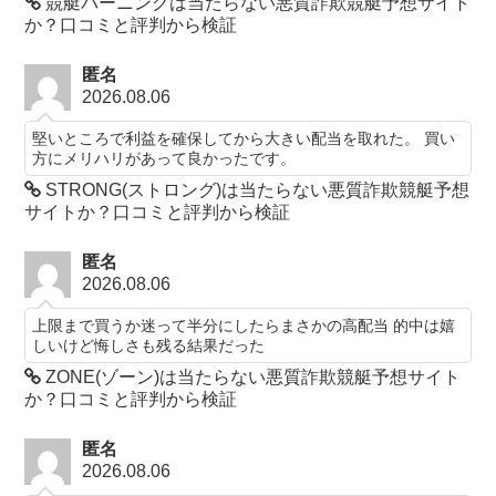
競艇バーニングは当たらない悪質詐欺競艇予想サイト
か？口コミと評判から検証
匿名
2026.08.06
堅いところで利益を確保してから大きい配当を取れた。 買い
方にメリハリがあって良かったです。
STRONG(ストロング)は当たらない悪質詐欺競艇予想
サイトか？口コミと評判から検証
匿名
2026.08.06
上限まで買うか迷って半分にしたらまさかの高配当 的中は嬉
しいけど悔しさも残る結果だった
ZONE(ゾーン)は当たらない悪質詐欺競艇予想サイト
か？口コミと評判から検証
匿名
2026.08.06