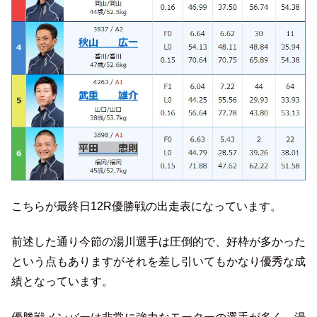
こちらが最終日12R優勝戦の出走表になっています。
前述した通り今節の湯川選手は圧倒的で、好枠が多かった
という点もありますがそれを差し引いてもかなり優秀な成
績となっています。