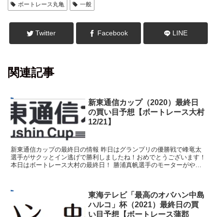
ボートレース丸亀
一般
Twitter
Facebook
LINE
関連記事
新東通信カップ（2020）最終日
の買い目予想【ボートレース大村
12/21】
新東通信カップの最終日の情報 昨日はグランプリの優勝戦で峰竜太
選手がサクッとイン逃げで勝利しましたね！おめでとうございます！
本日はボートレース大村の最終日！ 勝浦真帆選手のモーターがやば
いんじゃ～ すごいパワーで優...
東海テレビ「最高のオバハン中島
ハルコ」杯（2021）最終日の買
い目予想【ボートレース蒲郡