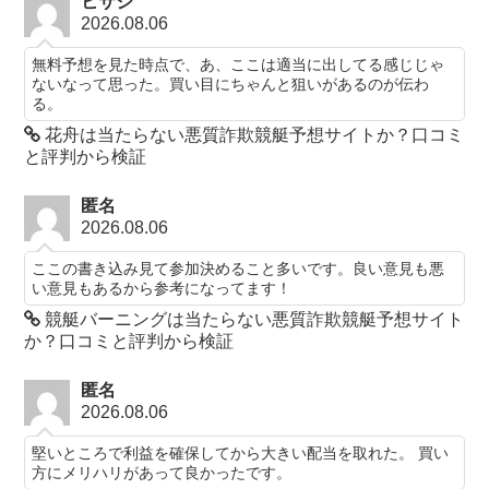
ヒサシ
2026.08.06
無料予想を見た時点で、あ、ここは適当に出してる感じじゃ
ないなって思った。買い目にちゃんと狙いがあるのが伝わ
る。
花舟は当たらない悪質詐欺競艇予想サイトか？口コミ
と評判から検証
匿名
2026.08.06
ここの書き込み見て参加決めること多いです。良い意見も悪
い意見もあるから参考になってます！
競艇バーニングは当たらない悪質詐欺競艇予想サイト
か？口コミと評判から検証
匿名
2026.08.06
堅いところで利益を確保してから大きい配当を取れた。 買い
方にメリハリがあって良かったです。