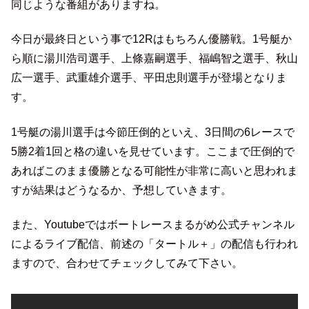
同じような番組がありますね。
今日が最終日という事で12Rはもちろん優勝戦。1号艇か
ら順に湯川浩司選手、上條嘉嗣選手、福嶋智之選手、秋山
広一選手、武重雄介選手、平田忠則選手が登場となりま
す。
1号艇の湯川選手は今節圧倒的といえ、3日間の6レースで
5勝2着1回と格の違いを見せています。ここまで圧倒的で
あればこのまま優勝となる可能性が非常に高いと思われま
すが結果はどうなるか、予想していきます。
また、Youtubeではボートレースまるがめ公式チャンネル
によるライブ配信、前述の「タートル＋」の配信も行われ
ますので、合わせてチェックしてみて下さい。