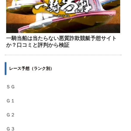
一騎当船は当たらない悪質詐欺競艇予想サイト
か？口コミと評判から検証
レース予想（ランク別）
ＳＧ
Ｇ１
Ｇ２
Ｇ３