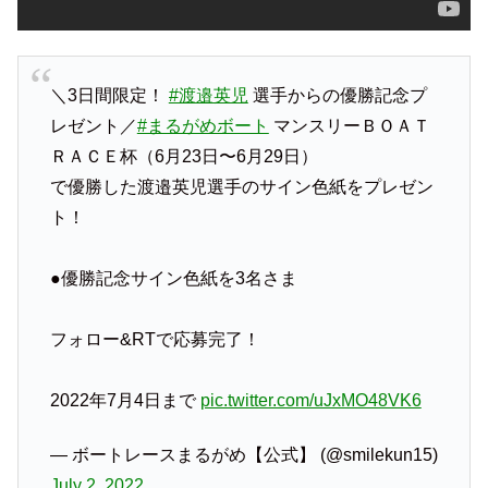
＼3日間限定！
#渡邉英児
選手からの優勝記念プ
レゼント／
#まるがめボート
マンスリーＢＯＡＴ
ＲＡＣＥ杯（6月23日〜6月29日）
で優勝した渡邉英児選手のサイン色紙をプレゼン
ト！
●優勝記念サイン色紙を3名さま
フォロー&RTで応募完了！
2022年7月4日まで
pic.twitter.com/uJxMO48VK6
— ボートレースまるがめ【公式】 (@smilekun15)
July 2, 2022