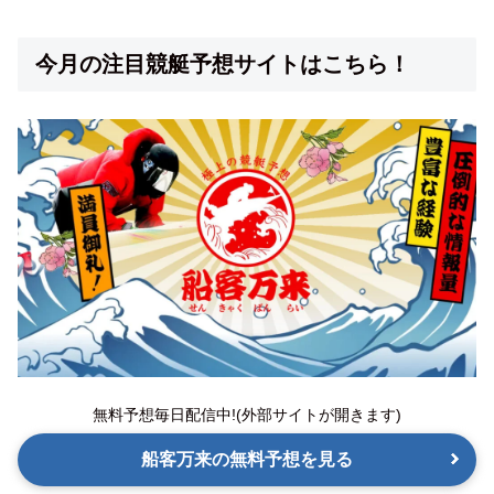
今月の注目競艇予想サイトはこちら！
無料予想毎日配信中!(外部サイトが開きます)
船客万来の無料予想を見る