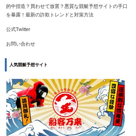
的中捏造？買わせて放置？悪質な競艇予想サイトの手口
を暴露！最新の詐欺トレンドと対策方法
公式Twitter
お問い合わせ
人気競艇予想サイト