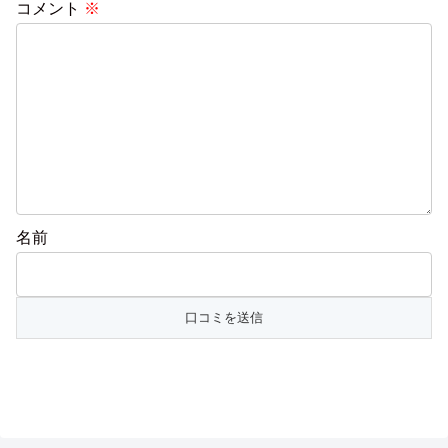
コメント
※
名前