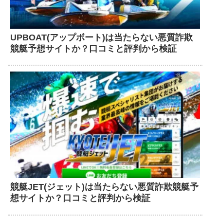
UPBOAT(アップボート)は当たらない悪質詐欺
競艇予想サイトか？口コミと評判から検証
競艇JET(ジェット)は当たらない悪質詐欺競艇予
想サイトか？口コミと評判から検証