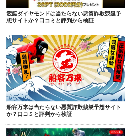
競艇ダイヤモンドは当たらない悪質詐欺競艇予
想サイトか？口コミと評判から検証
船客万来は当たらない悪質詐欺競艇予想サイト
か？口コミと評判から検証