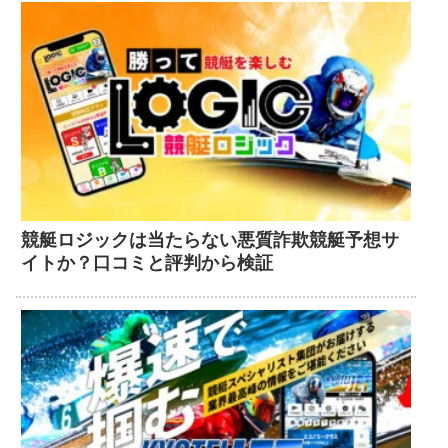
競艇ロジックは当たらない悪質詐欺競艇予想サ
イトか？口コミと評判から検証