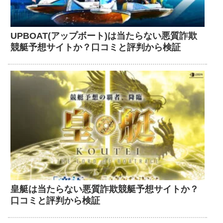
UPBOAT(アップボート)は当たらない悪質詐欺
競艇予想サイトか？口コミと評判から検証
皇艇は当たらない悪質詐欺競艇予想サイトか？
口コミと評判から検証