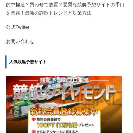
的中捏造？買わせて放置？悪質な競艇予想サイトの手口
を暴露！最新の詐欺トレンドと対策方法
公式Twitter
お問い合わせ
人気競艇予想サイト