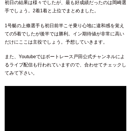
初日の結果は様々でしたが、最も好成績だったのは岡崎選
手でしょう。2着1着と上位でまとめました。
1号艇の上條選手も初日前半こそ乗り心地に違和感を覚え
ての5着でしたが後半では勝利。イン期待値が非常に高い
だけにここは主役でしょう。予想していきます。
また、Youtubeではボートレース戸田公式チャンネルによ
るライブ配信も行われていますので、合わせてチェックし
てみて下さい。