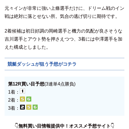
元々インが非常に強い上條選手だけに、ドリーム戦のイン
戦は絶対に落とせない所。気合の逃げ切りに期待です。
2着候補は初日好調の岡崎選手と機力の気配が良さそうな
吉川選手とアウト勢を押さえつつ、3着には中澤選手を加
えた構成としました。
競艇ダッシュが狙う予想がコチラ
第12R買い目予想
(3連単4点勝負)
1着：
2着：
3着：
👇
無料買い目情報提供中！オススメ予想サイト
👇