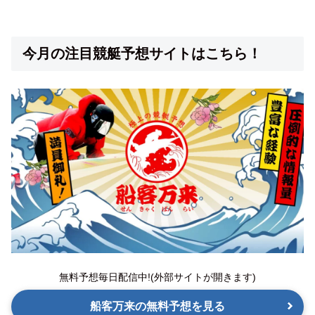
今月の注目競艇予想サイトはこちら！
無料予想毎日配信中!(外部サイトが開きます)
船客万来の無料予想を見る