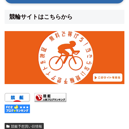
競輪サイトはこちらから
競艇予想買い目情報