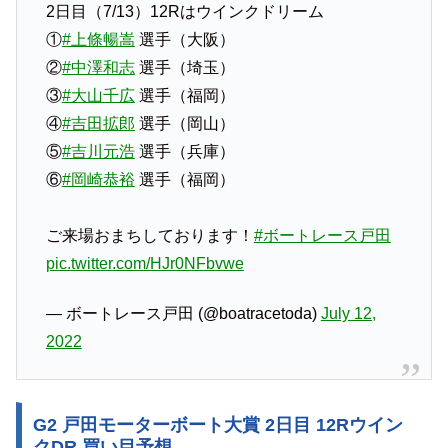
2日目（7/13）12Rはウインクドリーム
①
#上條暢嵩
選手（大阪）
②
#中澤和志
選手（埼玉）
③
#大山千広
選手（福岡）
④
#吉田拡郎
選手（岡山）
⑤
#吉川元浩
選手（兵庫）
⑥
#岡崎恭裕
選手（福岡）
ご来場おまちしております！
#ボートレース戸田
pic.twitter.com/HJr0NFbvwe
— ボートレース戸田 (@boatracetoda)
July 12,
2022
G2 戸田モーターボート大賞 2日目 12Rウイン
クDR 買い目予想