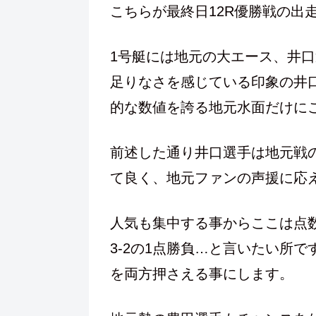
こちらが最終日12R優勝戦の出
1号艇には地元の大エース、井
足りなさを感じている印象の井口
的な数値を誇る地元水面だけに
前述した通り井口選手は地元戦
て良く、地元ファンの声援に応
人気も集中する事からここは点数
3-2の1点勝負…と言いたい所
を両方押さえる事にします。