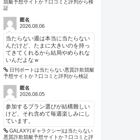
競艇予想サイトか？口コミと評判から検
証
匿名
2026.08.06
当たらない週は本当に当たらない
んだけど、たまに大きいのを持っ
てきてくれるから結局やめられな
いんだよなｗ
日刊ボートは当たらない悪質詐欺競艇
予想サイトか？口コミと評判から検証
匿名
2026.08.05
参加するプラン選びが結構難しい
けど、それ含めて毎週楽しみにし
ています。
GALAXY(ギャラクシー)は当たらない
悪質詐欺競艇予想サイトか？口コミと評