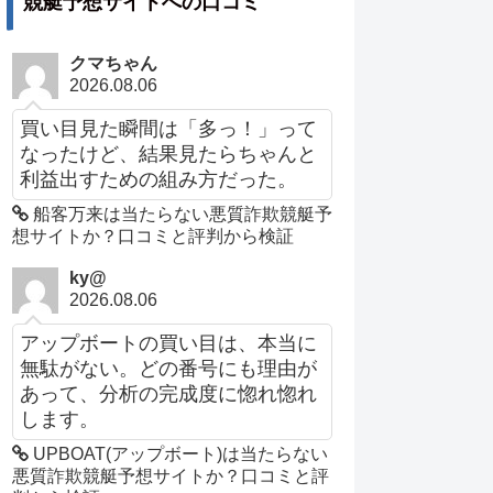
競艇予想サイトへの口コミ
クマちゃん
2026.08.06
買い目見た瞬間は「多っ！」って
なったけど、結果見たらちゃんと
利益出すための組み方だった。
船客万来は当たらない悪質詐欺競艇予
想サイトか？口コミと評判から検証
ky@
2026.08.06
アップボートの買い目は、本当に
無駄がない。どの番号にも理由が
あって、分析の完成度に惚れ惚れ
します。
UPBOAT(アップボート)は当たらない
悪質詐欺競艇予想サイトか？口コミと評