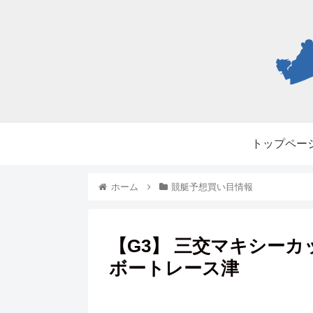
トップペー
ホーム
競艇予想買い目情報
【G3】 三交マキシーカッ
ボートレース津