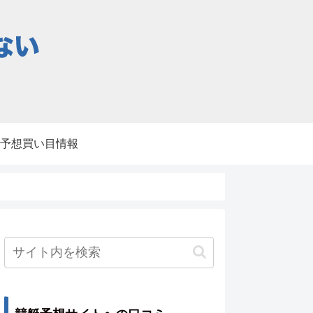
予想買い目情報