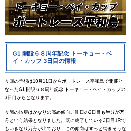
G1 開設６８周年記念 トーキョー・ベ
イ・カップ 3日目の情報
今回の予想は10月11日からボートレース平和島で開催と
なったG1 開設６８周年記念 トーキョー・ベイ・カップの
3日目からとなります。
今節の払戻はかなりの高め傾向。昨日の2日目も半分が万
舟という結果となりました。既に終了している3日目1Rで
もいきなり万舟が出ており、この傾向はずっと続きそうな