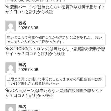
競艇バーニングは当たらない悪質詐欺競艇予想サイト
か？口コミと評判から検証
匿名
2026.08.06
堅いところで利益を確保してから大きい配当を取れた。 買い
方にメリハリがあって良かったです。
STRONG(ストロング)は当たらない悪質詐欺競艇予想
サイトか？口コミと評判から検証
匿名
2026.08.06
上限まで買うか迷って半分にしたらまさかの高配当 的中は嬉
しいけど悔しさも残る結果だった
ZONE(ゾーン)は当たらない悪質詐欺競艇予想サイト
か？口コミと評判から検証
匿名