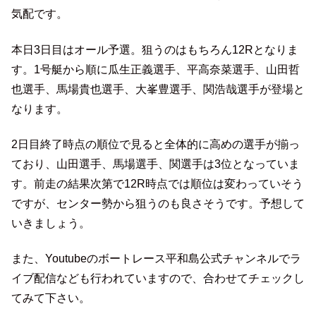
気配です。
本日3日目はオール予選。狙うのはもちろん12Rとなりま
す。1号艇から順に瓜生正義選手、平高奈菜選手、山田哲
也選手、馬場貴也選手、大峯豊選手、関浩哉選手が登場と
なります。
2日目終了時点の順位で見ると全体的に高めの選手が揃っ
ており、山田選手、馬場選手、関選手は3位となっていま
す。前走の結果次第で12R時点では順位は変わっていそう
ですが、センター勢から狙うのも良さそうです。予想して
いきましょう。
また、Youtubeのボートレース平和島公式チャンネルでラ
イブ配信なども行われていますので、合わせてチェックし
てみて下さい。