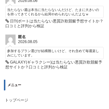
2026.08.06
当たらない週は本当に当たらないんだけど、たまに大きいの
を持ってきてくれるから結局やめられないんだよなｗ
日刊ボートは当たらない悪質詐欺競艇予想サイトか？
口コミと評判から検証
匿名
2026.08.05
参加するプラン選びが結構難しいけど、それ含めて毎週楽し
みにしています。
GALAXY(ギャラクシー)は当たらない悪質詐欺競艇予
想サイトか？口コミと評判から検証
メニュー
トップページ