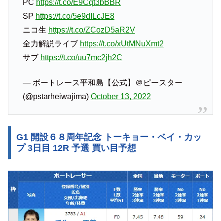
PC
https://t.co/E9Cqt3bBBR
SP
https://t.co/5e9dILcJE8
ニコ生
https://t.co/ZCozD5aR2V
全力解説ライブ
https://t.co/xUtMNuXmt2
サブ
https://t.co/uu7mc2jh2C
— ボートレース平和島【公式】＠ピースター
(@pstarheiwajima)
October 13, 2022
G1 開設６８周年記念 トーキョー・ベイ・カッ
プ 3日目 12R 予選 買い目予想