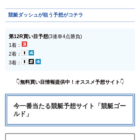
競艇ダッシュが狙う予想がコチラ
第12R買い目予想
(3連単4点勝負)
1着：
2着：
3着：
👇
無料買い目情報提供中！オススメ予想サイト
👇
今一番当たる競艇予想サイト「競艇ゴー
ルド」