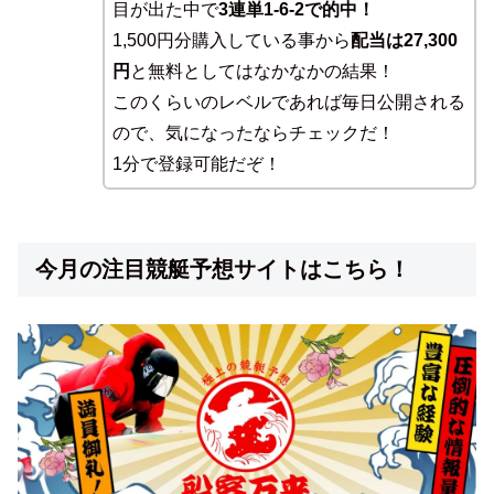
目が出た中で
3連単1-6-2で的中！
1,500円分購入している事から
配当は27,300
円
と無料としてはなかなかの結果！
このくらいのレベルであれば毎日公開される
ので、気になったならチェックだ！
1分で登録可能だぞ！
今月の注目競艇予想サイトはこちら！