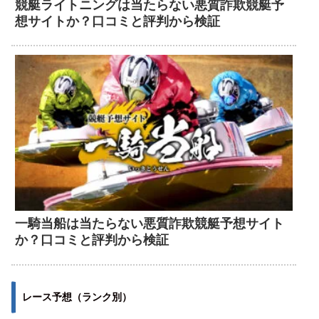
競艇ライトニングは当たらない悪質詐欺競艇予
想サイトか？口コミと評判から検証
一騎当船は当たらない悪質詐欺競艇予想サイト
か？口コミと評判から検証
レース予想（ランク別）