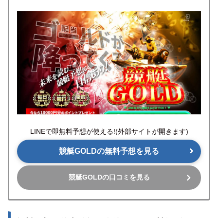
LINEで即無料予想が使える!(外部サイトが開きます)
競艇GOLDの無料予想を見る
競艇GOLDの口コミを見る