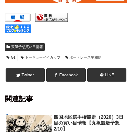
競艇予想買い目情報
G1
トーキョーベイカップ
ボートレース平和島
Twitter
Facebook
LINE
関連記事
四国地区選手権競走（2020）3日
目の買い目情報【丸亀競艇予想
2/10】