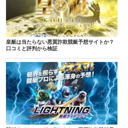
皇艇は当たらない悪質詐欺競艇予想サイトか？
口コミと評判から検証