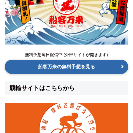
無料予想毎日配信中!(外部サイトが開きます)
船客万来の無料予想を見る
競輪サイトはこちらから