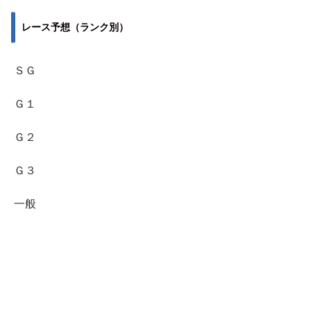
レース予想（ランク別）
ＳＧ
Ｇ１
Ｇ２
Ｇ３
一般