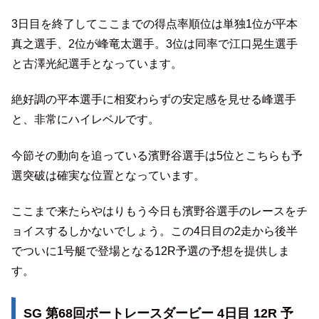
3日目を終了してここまでの得点率順位は単独1位が平本
真之選手、2位が峰竜太選手。3位は同率で江口晃生選手
と古澤光紀選手となっています。
絶好調の平本選手に相変わらずの安定感を見せる峰選手
と、非常にハイレベルです。
今節その動向を追っている濱野谷選手は5位とこちらも予
選突破は確実な位置となっています。
ここまで来たらやはりもう今日も濱野谷選手のレースをチ
ョイスするしかないでしょう。この4日目の2走から後半
でついに1号艇で登場となる12R予選の予想を提供しま
す。
SG 第68回ボートレースダービー 4日目 12R 予