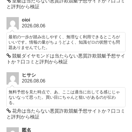
皇艇は当たらない悪質詐欺競艇予想サイトか？口コミ
と評判から検証
oioi
2026.08.06
最初の一歩が踏み出しやすく、無理なく利用できるところが
いいです。情報の量がちょうどよく、知識ゼロの状態でも問
題ありませんでした。
競艇ダイヤモンドは当たらない悪質詐欺競艇予想サイ
トか？口コミと評判から検証
ヒサシ
2026.08.06
無料予想を見た時点で、あ、ここは適当に出してる感じじゃ
ないなって思った。買い目にちゃんと狙いがあるのが伝わ
る。
花舟は当たらない悪質詐欺競艇予想サイトか？口コミ
と評判から検証
匿名