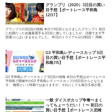
グランプリ（2020）3日目の買い
目予想【ボートレース平和島
12/17】
グランプリの3日目の情報 本日で3日目となりましたグランプリ 初日
に好調だった佐藤翼選手を2日目に推していましたが、活躍できず予
想通りにはいきませんでした。 昨日のトライアル1の2戦目！ 岡崎選
手は4着以内で上がれて...
G3 平和島レディースカップ 5日
目の買い目予想【ボートレース平
和島7/5】
G3 平和島レディースカップ 5日目の情報 本日の予想はボートレース
平和島で開催中のG3 平和島レディースカップの5日目からとなりま
す。 梅雨という時期ではありますが、それにしても毎日天候が悪く
このG3レディースカップも毎日悪天...
一般 ダイスポカップ争奪〜まく
ってちょーうだい！！〜 初日の
買い目予想【ボートレース尼崎