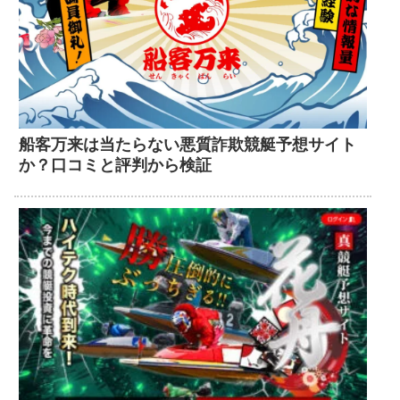
船客万来は当たらない悪質詐欺競艇予想サイト
か？口コミと評判から検証