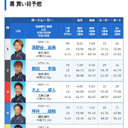
選 買い目予想