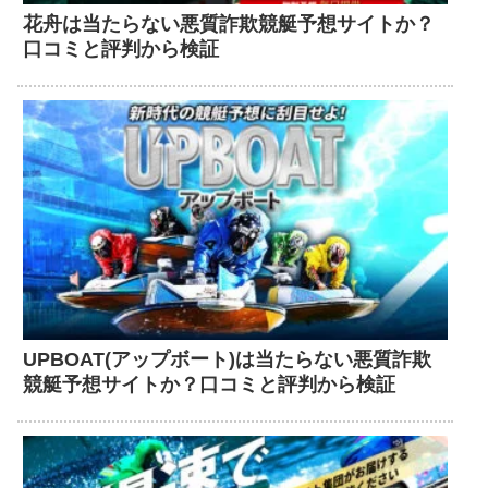
花舟は当たらない悪質詐欺競艇予想サイトか？
口コミと評判から検証
UPBOAT(アップボート)は当たらない悪質詐欺
競艇予想サイトか？口コミと評判から検証