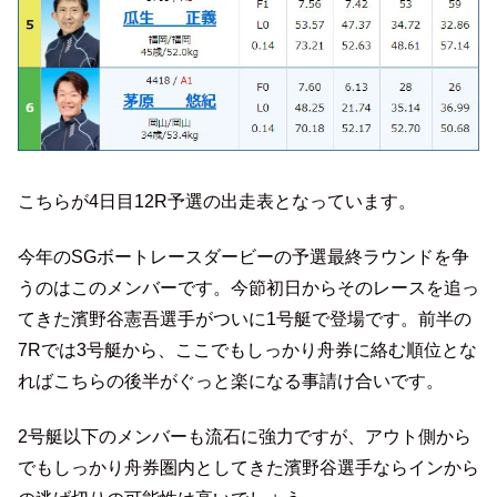
こちらが4日目12R予選の出走表となっています。
今年のSGボートレースダービーの予選最終ラウンドを争
うのはこのメンバーです。今節初日からそのレースを追っ
てきた濱野谷憲吾選手がついに1号艇で登場です。前半の
7Rでは3号艇から、ここでもしっかり舟券に絡む順位とな
ればこちらの後半がぐっと楽になる事請け合いです。
2号艇以下のメンバーも流石に強力ですが、アウト側から
でもしっかり舟券圏内としてきた濱野谷選手ならインから