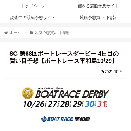
トップページ
儲かる競艇予想サイト
調査中の競艇予想サイト
競艇予想買い目情報
ホーム
競艇予想買い目情報
SG 第68回ボートレースダービー 4日目の
買い目予想【ボートレース平和島10/29】
2021.10.29