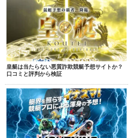
皇艇は当たらない悪質詐欺競艇予想サイトか？
口コミと評判から検証