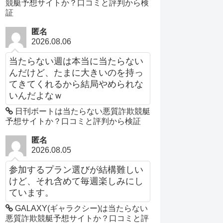
競艇予想サイトか？口コミと評判から検
証
匿名
2026.08.06
当たらない週は本当に当たらない
んだけど、たまに大きいのを持っ
てきてくれるから結局やめられな
いんだよなｗ
日刊ボートは当たらない悪質詐欺競艇
予想サイトか？口コミと評判から検証
匿名
2026.08.05
参加するプラン選びが結構難しい
けど、それ含めて毎週楽しみにし
ています。
GALAXY(ギャラクシー)は当たらない
悪質詐欺競艇予想サイトか？口コミと評