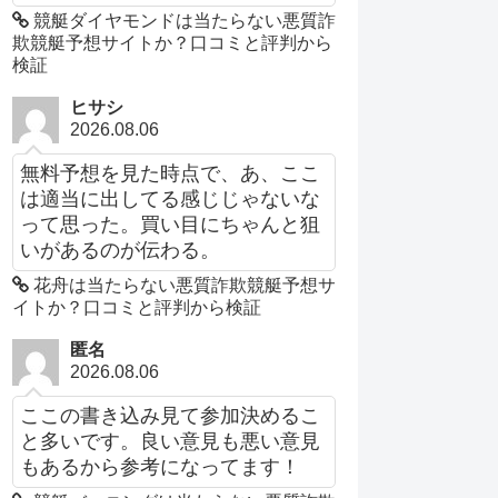
競艇ダイヤモンドは当たらない悪質詐
欺競艇予想サイトか？口コミと評判から
検証
ヒサシ
2026.08.06
無料予想を見た時点で、あ、ここ
は適当に出してる感じじゃないな
って思った。買い目にちゃんと狙
いがあるのが伝わる。
花舟は当たらない悪質詐欺競艇予想サ
イトか？口コミと評判から検証
匿名
2026.08.06
ここの書き込み見て参加決めるこ
と多いです。良い意見も悪い意見
もあるから参考になってます！