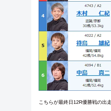
こちらが最終日12R優勝戦の出