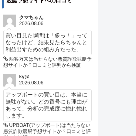
競艇予想サイトへの口コミ
クマちゃん
2026.08.06
買い目見た瞬間は「多っ！」って
なったけど、結果見たらちゃんと
利益出すための組み方だった。
船客万来は当たらない悪質詐欺競艇予
想サイトか？口コミと評判から検証
ky@
2026.08.06
アップボートの買い目は、本当に
無駄がない。どの番号にも理由が
あって、分析の完成度に惚れ惚れ
します。
UPBOAT(アップボート)は当たらない
悪質詐欺競艇予想サイトか？口コミと評