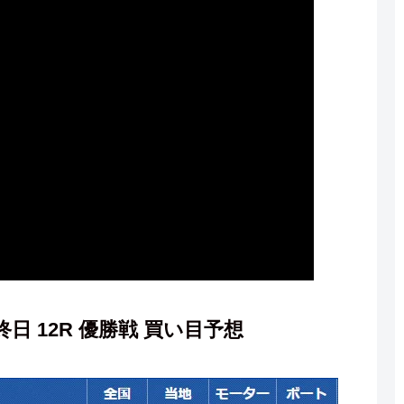
日 12R 優勝戦 買い目予想