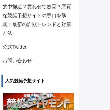
的中捏造？買わせて放置？悪質
な競艇予想サイトの手口を暴
露！最新の詐欺トレンドと対策
方法
公式Twitter
お問い合わせ
人気競艇予想サイト