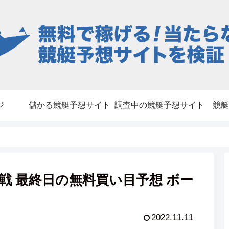
ジ
儲かる競艇予想サイト
調査中の競艇予想サイト
競艇
戦 最終日の無料買い目予想 ボー
2022.11.11