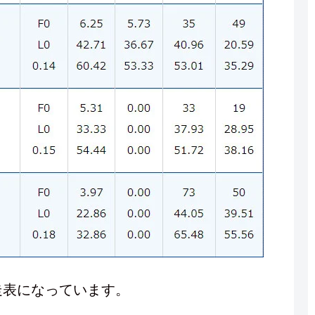
走表になっています。