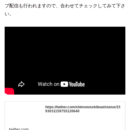
ブ配信も行われますので、合わせてチェックしてみて下さ
い。
https://twitter.com/shimonosekiboat/status/15
93031159755120640
twitter.com