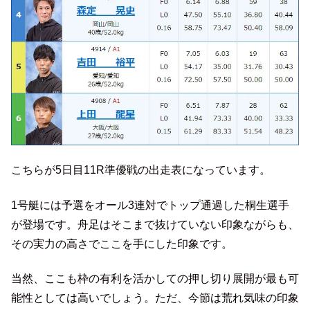
こちらが5日目11R準優戦の出走表になっています。
1号艇には予選をオール3連対でトップ通過した桐生選手
が登場です。舟足はそこまで抜けていない印象ながらも、
その実力の高さでここを手にした印象です。
当然、ここも枠の有利を活かしての押し切り展開が最も可
能性としては高いでしょう。ただ、今節は荒れ気味の印象