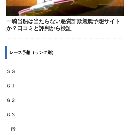
一騎当船は当たらない悪質詐欺競艇予想サイト
か？口コミと評判から検証
レース予想（ランク別）
ＳＧ
Ｇ１
Ｇ２
Ｇ３
一般