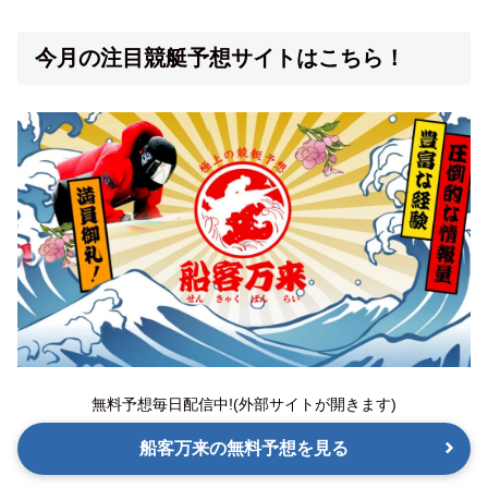
今月の注目競艇予想サイトはこちら！
無料予想毎日配信中!(外部サイトが開きます)
船客万来の無料予想を見る