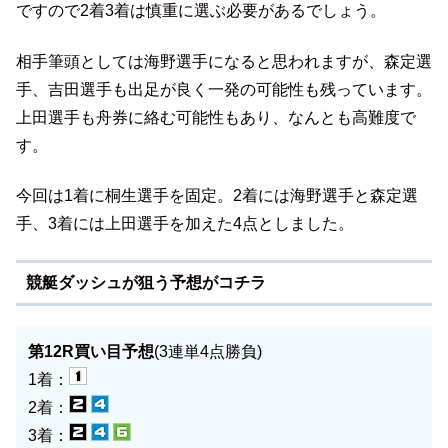
ですので2着3着は慎重に選ぶ必要があるでしょう。
相手筆頭としては海野選手になると思われますが、森定選
手、吉田選手も出足が良く一発の可能性も残っています。
上田選手も舟券に絡む可能性もあり、なんとも高難度で
す。
今回は1着に桐生選手を固定。2着には海野選手と森定選
手、3着には上田選手を加えた4点としました。
競艇ダッシュが狙う予想がコチラ
第12R買い目予想
(3連単4点勝負)
1着：
2着：
3着：