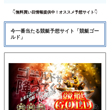
👇
無料買い目情報提供中！オススメ予想サイト
👇
今一番当たる競艇予想サイト「競艇ゴー
ルド」