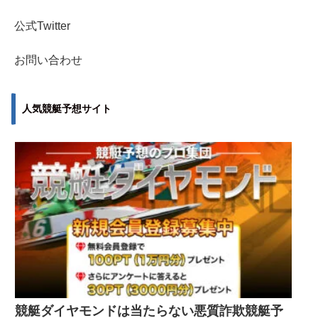
公式Twitter
お問い合わせ
人気競艇予想サイト
競艇ダイヤモンドは当たらない悪質詐欺競艇予