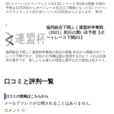
G1 クイーンズクライマックス/G3 QCシリーズ 4日目の情報 今回の
予想は12月26日からボートレース住之江で開催となったG1 クイーン
ズクライマックス/G3 QCシリーズの4日目からとなります。 昨日の
予想はこち...
協同組合下関ふく連盟杯争奪戦
（2021）初日の買い目予想【ボ
ートレース下関2/1】
協同組合下関ふく連盟杯争奪戦の初日の情報 本日から開催のボート
レース下関ですが、注目の11号機は誰が使用するのか？ それは石倉
洋行選手です。差しよりも捲りが得意な選手なので相性は良さそう。
ただ、最近の11号機は使用者にも...
口コミと評判一覧
口コミの投稿はこちらから
メールアドレスが公開されることはありません。
コメント
※