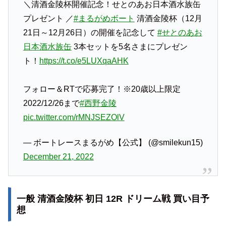
＼清酒金陵杯開催記念！せとのあお日本酒水族缶
プレゼント ／
#まるがめボート
清酒金陵杯（12月
21日～12月26日）の開催を記念して
#せとのあお
日本酒水族缶
3本セットを5名さまにプレゼン
ト！
https://t.co/e5LUXqaAHK
フォロー＆RTで応募完了！※20歳以上限定
2022/12/26まで
#西野金陵
pic.twitter.com/rMNJSEZOlV
— ボートレースまるがめ【公式】 (@smilekun15)
December 21, 2022
一般 清酒金陵杯 初日 12R ドリーム戦 買い目予
想