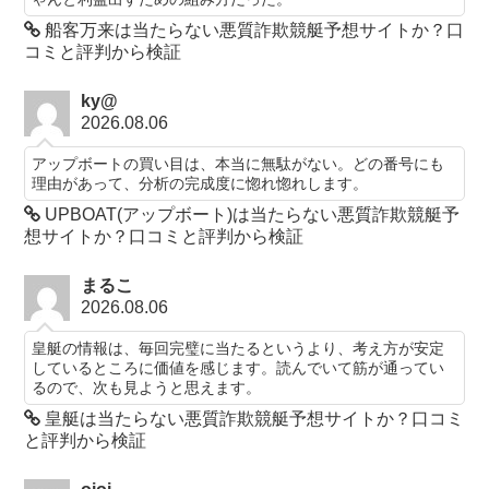
船客万来は当たらない悪質詐欺競艇予想サイトか？口
コミと評判から検証
ky@
2026.08.06
アップボートの買い目は、本当に無駄がない。どの番号にも
理由があって、分析の完成度に惚れ惚れします。
UPBOAT(アップボート)は当たらない悪質詐欺競艇予
想サイトか？口コミと評判から検証
まるこ
2026.08.06
皇艇の情報は、毎回完璧に当たるというより、考え方が安定
しているところに価値を感じます。読んでいて筋が通ってい
るので、次も見ようと思えます。
皇艇は当たらない悪質詐欺競艇予想サイトか？口コミ
と評判から検証