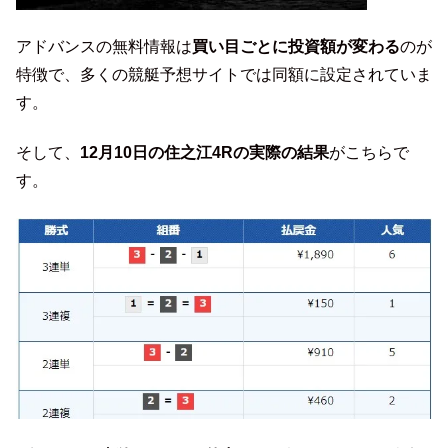
アドバンスの無料情報は
買い目ごとに投資額が変わる
のが
特徴で、多くの競艇予想サイトでは同額に設定されていま
す。
そして、
12月10日の住之江4Rの実際の結果
がこちらで
す。