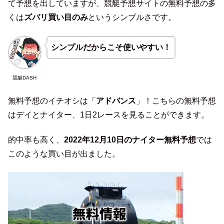
て予想を出していますが、競艇予想サイトの無料予想の多
くは
ズバリ買い目のみ
というシンプルさです。
シンプルだからこそ使いやすい！
競艇DASH
無料予想のイチオシは「
アドバンス
」！こちらの無料予想
はデイとナイター、1日2レースを見ることができます。
的中率も高く、
2022年12月10日のナイター無料予想
では
このような買い目が出ました。