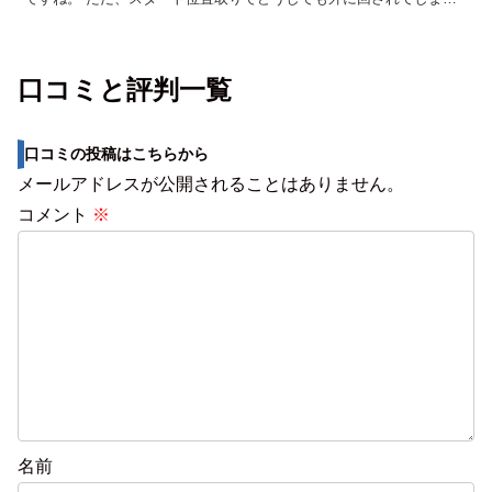
ので、思った走りができていない感じ...
口コミと評判一覧
口コミの投稿はこちらから
メールアドレスが公開されることはありません。
コメント
※
名前