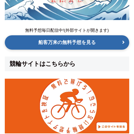
無料予想毎日配信中!(外部サイトが開きます)
船客万来の無料予想を見る
競輪サイトはこちらから