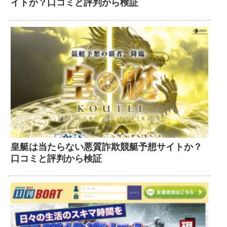
イトか？口コミと評判から検証
皇艇は当たらない悪質詐欺競艇予想サイトか？
口コミと評判から検証