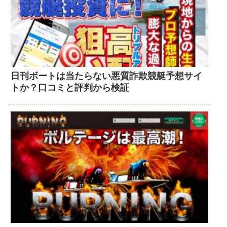
日刊ボートは当たらない悪質詐欺競艇予想サイ
トか？口コミと評判から検証