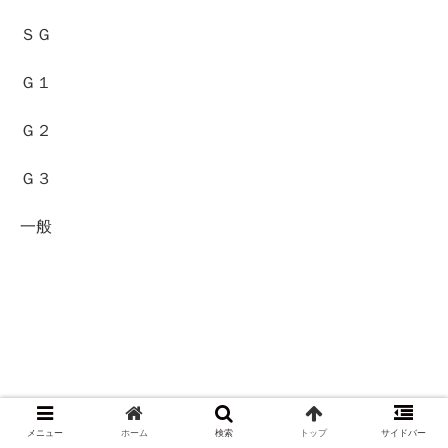
ＳＧ
Ｇ１
Ｇ２
Ｇ３
一般
メニュー
ホーム
検索
トップ
サイドバー