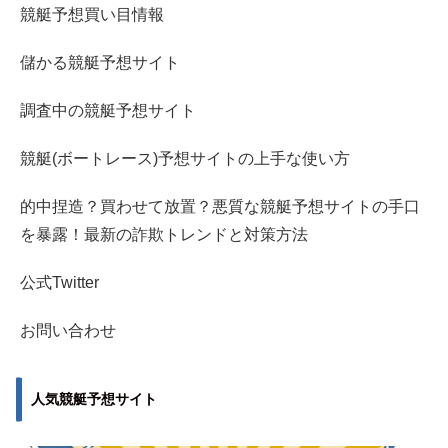
競艇予想買い目情報
儲かる競艇予想サイト
調査中の競艇予想サイト
競艇(ボートレース)予想サイトの上手な使い方
的中捏造？買わせて放置？悪質な競艇予想サイトの手口
を暴露！最新の詐欺トレンドと対策方法
公式Twitter
お問い合わせ
人気競艇予想サイト