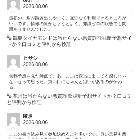
oioi
2026.08.06
最初の一歩が踏み出しやすく、無理なく利用できるところが
いいです。情報の量がちょうどよく、知識ゼロの状態でも問
題ありませんでした。
競艇ダイヤモンドは当たらない悪質詐欺競艇予想サイ
トか？口コミと評判から検証
ヒサシ
2026.08.06
無料予想を見た時点で、あ、ここは適当に出してる感じじゃ
ないなって思った。買い目にちゃんと狙いがあるのが伝わ
る。
花舟は当たらない悪質詐欺競艇予想サイトか？口コミ
と評判から検証
匿名
2026.08.06
ここの書き込み見て参加決めること多いです。良い意見も悪