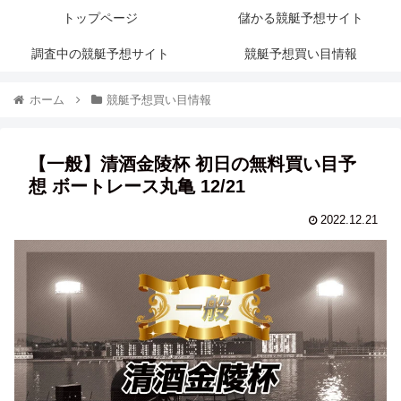
トップページ
儲かる競艇予想サイト
調査中の競艇予想サイト
競艇予想買い目情報
ホーム
競艇予想買い目情報
【一般】清酒金陵杯 初日の無料買い目予
想 ボートレース丸亀 12/21
2022.12.21