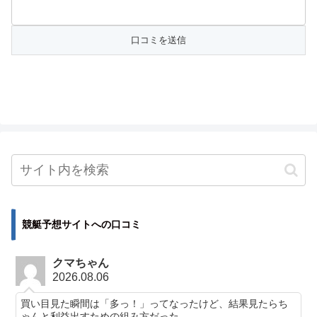
競艇予想サイトへの口コミ
クマちゃん
2026.08.06
買い目見た瞬間は「多っ！」ってなったけど、結果見たらち
ゃんと利益出すための組み方だった。