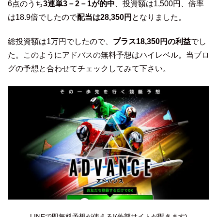
6点のうち
3連単3－2－1が的中
、投資額は1,500円、倍率
は18.9倍でしたので
配当は28,350円
となりました。
総投資額は1万円でしたので、
プラス18,350円の利益
でし
た。このようにアドバスの無料予想はハイレベル。当ブロ
グの予想と合わせてチェックしてみて下さい。
LINEで即無料予想が使える!(外部サイトが開きます)