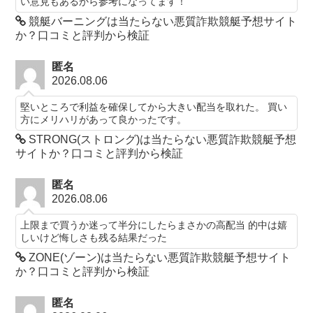
い意見もあるから参考になってます！
競艇バーニングは当たらない悪質詐欺競艇予想サイト
か？口コミと評判から検証
匿名
2026.08.06
堅いところで利益を確保してから大きい配当を取れた。 買い
方にメリハリがあって良かったです。
STRONG(ストロング)は当たらない悪質詐欺競艇予想
サイトか？口コミと評判から検証
匿名
2026.08.06
上限まで買うか迷って半分にしたらまさかの高配当 的中は嬉
しいけど悔しさも残る結果だった
ZONE(ゾーン)は当たらない悪質詐欺競艇予想サイト
か？口コミと評判から検証
匿名