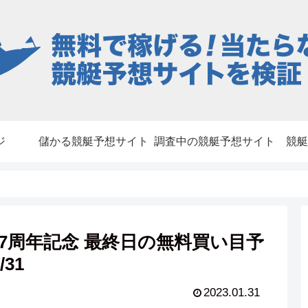
ジ
儲かる競艇予想サイト
調査中の競艇予想サイト
競艇
67周年記念 最終日の無料買い目予
31
2023.01.31