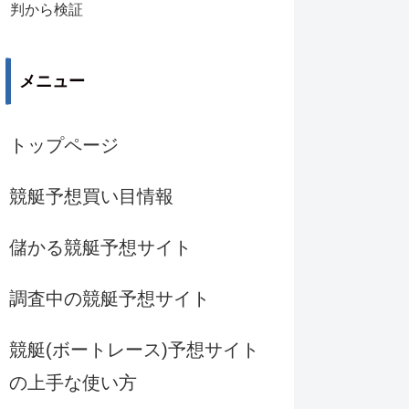
判から検証
メニュー
トップページ
競艇予想買い目情報
儲かる競艇予想サイト
調査中の競艇予想サイト
競艇(ボートレース)予想サイト
の上手な使い方