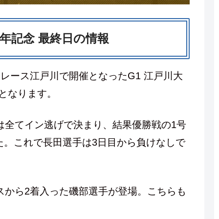
周年記念 最終日の情報
トレース江戸川で開催となったG1 江戸川大
らとなります。
は全てイン逃げで決まり、結果優勝戦の1号
た。これで長田選手は3日目から負けなしで
スから2着入った磯部選手が登場。こちらも