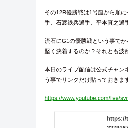
その12R優勝戦は1号艇から順
手、石渡鉄兵選手、平本真之選
流石にG1の優勝戦という事で
堅く決着するのか？それとも波
本日のライブ配信は公式チャン
う事でリンクだけ貼っておきま
https://www.youtube.com/live/s
https:/
227916