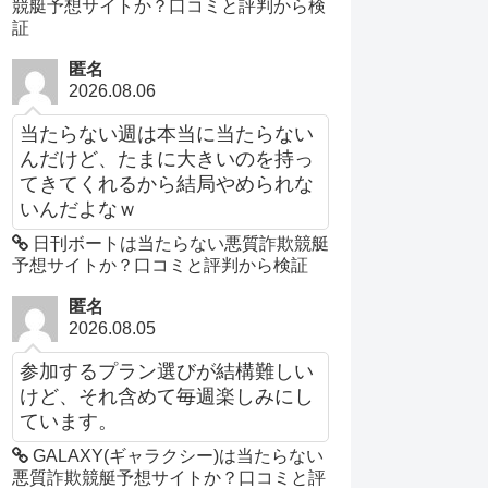
競艇予想サイトか？口コミと評判から検
証
匿名
2026.08.06
当たらない週は本当に当たらない
んだけど、たまに大きいのを持っ
てきてくれるから結局やめられな
いんだよなｗ
日刊ボートは当たらない悪質詐欺競艇
予想サイトか？口コミと評判から検証
匿名
2026.08.05
参加するプラン選びが結構難しい
けど、それ含めて毎週楽しみにし
ています。
GALAXY(ギャラクシー)は当たらない
悪質詐欺競艇予想サイトか？口コミと評