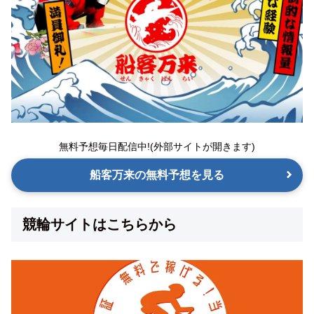
無料予想毎日配信中!(外部サイトが開きます)
船客万来の無料予想を見る
競輪サイトはこちらから