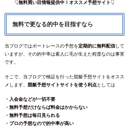
👇
無料買い目情報提供中！オススメ予想サイト
👇
無料で更なる的中を目指すなら
当ブログではボートレースの予想を
定期的に無料配信
して
いますが、その的中率は素人に毛が生えた程度なのは事実
です。
そこで、当ブログで検証を行った競艇予想サイトをオスス
メします。
競艇予想サイトサイトを使う利点
としては
・入会金などが一切不要
・無料予想だけならば料金はかからない
・無料予想は毎日見られる
・プロの予想なので的中率が高い