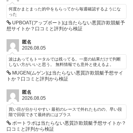
何度かまとまった的中をもらってから毎週確認するようにな
った
UPBOAT(アップボート)は当たらない悪質詐欺競艇予
想サイトか？口コミと評判から検証
匿名
2026.08.05
波はあってもトータルでは残ってる。一度の結果だけで判断
しない方がいいと思う。 無料情報でも意外と使えるよ。
MUGEN(ムゲン)は当たらない悪質詐欺競艇予想サイ
トか？口コミと評判から検証
匿名
2026.08.05
買い目が分かりやすい 最初のレースで外れたものの、早い段
階で回収できて最終的にはプラス
ボートラボは当たらない悪質詐欺競艇予想サイトか？
口コミと評判から検証