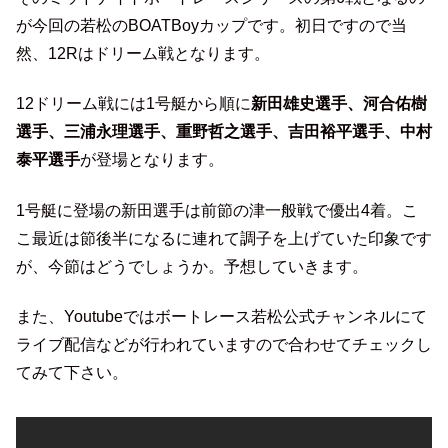
が今回の若松のBOATBoyカップです。初日ですので当
然、12Rはドリーム戦となります。
12ドリーム戦には1号艇から順に
新田雄史選手、河合佑樹
選手、三浦永理選手、重野哲之選手、吉田裕平選手、中村
泰平選手
が登場となります。
1号艇に登場の新田選手は前節の津一般戦で優出4着。こ
こ最近は節後半になるに連れて調子を上げていた印象です
が、今節はどうでしょうか。予想していきます。
また、Youtubeではボートレース若松公式チャンネルにて
ライブ配信などが行われていますので合わせてチェックし
てみて下さい。