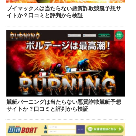
ブイマックスは当たらない悪質詐欺競艇予想サ
イトか？口コミと評判から検証
競艇バーニングは当たらない悪質詐欺競艇予想
サイトか？口コミと評判から検証