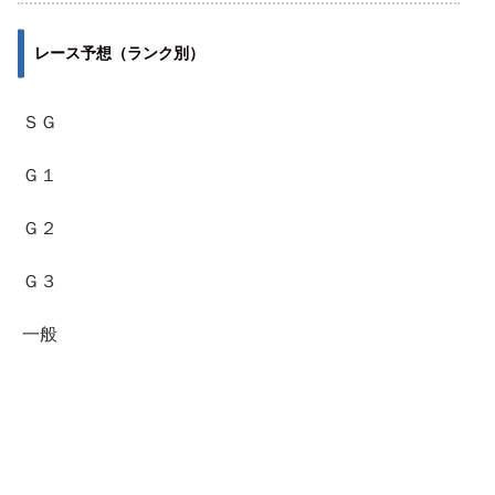
レース予想（ランク別）
ＳＧ
Ｇ１
Ｇ２
Ｇ３
一般