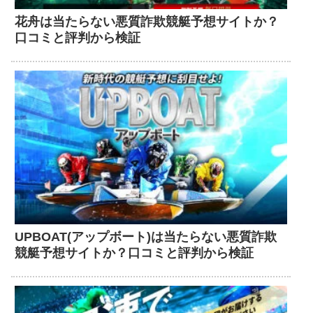
花舟は当たらない悪質詐欺競艇予想サイトか？
口コミと評判から検証
UPBOAT(アップボート)は当たらない悪質詐欺
競艇予想サイトか？口コミと評判から検証