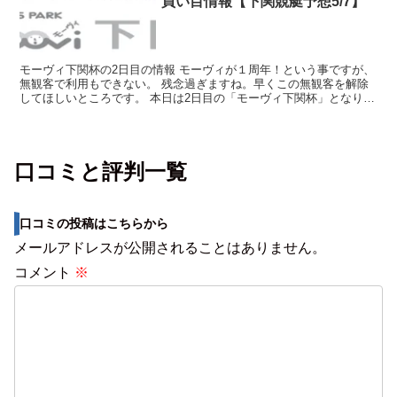
買い目情報【下関競艇予想5/7】
モーヴィ下関杯の2日目の情報 モーヴィが１周年！という事ですが、
無観客で利用もできない。 残念過ぎますね。早くこの無観客を解除
してほしいところです。 本日は2日目の「モーヴィ下関杯」となりま
す。 初日のドリーム戦です...
口コミと評判一覧
口コミの投稿はこちらから
メールアドレスが公開されることはありません。
コメント
※