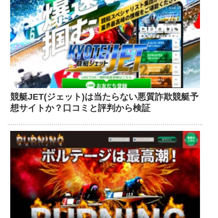
競艇JET(ジェット)は当たらない悪質詐欺競艇予
想サイトか？口コミと評判から検証