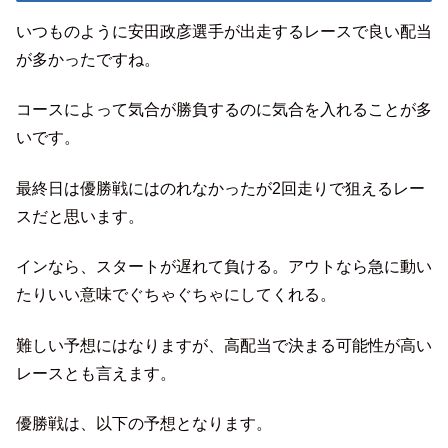
いつものように安田政彦選手が出走するレースで良い配当
が多かったですね。
コースによって気合が勝負するのに気合を入れることが多
いです。
最終日は優勝戦にはのれなかったが2回走りで狙えるレー
スだと思います。
インなら、スタートが遅れて負ける。アウトなら急に動い
たりいい意味でぐちゃぐちゃにしてくれる。
難しい予想にはなりますが、高配当で決まる可能性が高い
レースとも言えます。
優勝戦は、以下の予想となります。