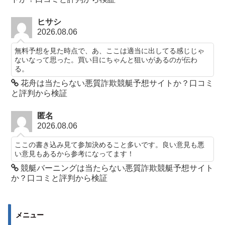
ヒサシ
2026.08.06
無料予想を見た時点で、あ、ここは適当に出してる感じじゃ
ないなって思った。買い目にちゃんと狙いがあるのが伝わ
る。
花舟は当たらない悪質詐欺競艇予想サイトか？口コミ
と評判から検証
匿名
2026.08.06
ここの書き込み見て参加決めること多いです。良い意見も悪
い意見もあるから参考になってます！
競艇バーニングは当たらない悪質詐欺競艇予想サイト
か？口コミと評判から検証
メニュー