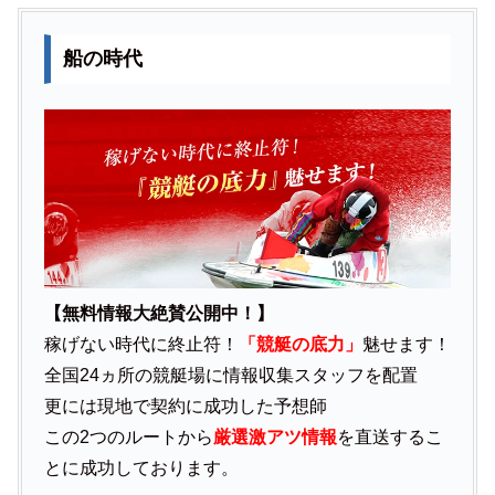
船の時代
【無料情報大絶賛公開中！】
稼げない時代に終止符！
「競艇の底力」
魅せます！
全国24ヵ所の競艇場に情報収集スタッフを配置
更には現地で契約に成功した予想師
この2つのルートから
厳選激アツ情報
を直送するこ
とに成功しております。