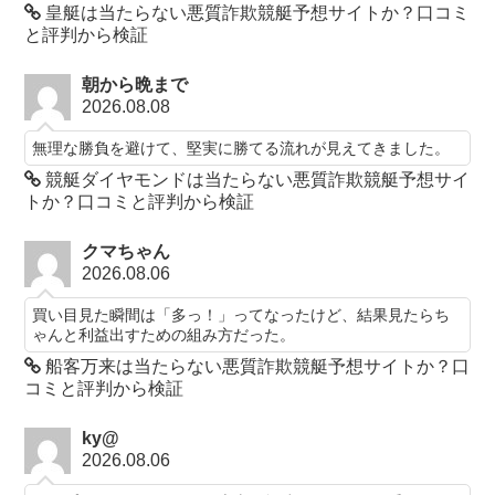
皇艇は当たらない悪質詐欺競艇予想サイトか？口コミ
と評判から検証
朝から晩まで
2026.08.08
無理な勝負を避けて、堅実に勝てる流れが見えてきました。
競艇ダイヤモンドは当たらない悪質詐欺競艇予想サイ
トか？口コミと評判から検証
クマちゃん
2026.08.06
買い目見た瞬間は「多っ！」ってなったけど、結果見たらち
ゃんと利益出すための組み方だった。
船客万来は当たらない悪質詐欺競艇予想サイトか？口
コミと評判から検証
ky@
2026.08.06