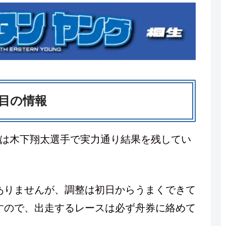
目の情報
プは木下翔太選手で実力通り結果を残してい
ありませんが、調整は初日からうまくできて
すので、出走するレースは必ず舟券に絡めて