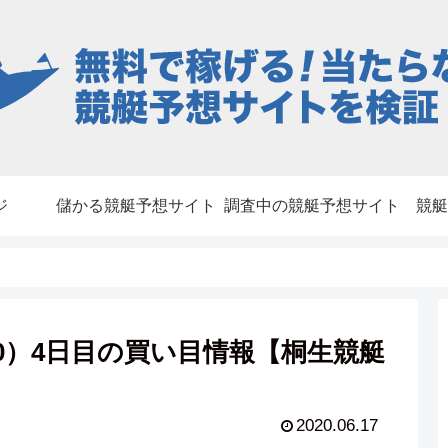
ジ
儲かる競艇予想サイト
調査中の競艇予想サイト
競艇
0）4日目の買い目情報【桐生競艇
2020.06.17