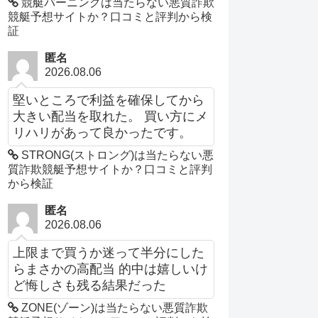
競艇バーニングは当たらない悪質詐欺
競艇予想サイトか？口コミと評判から検
証
匿名
2026.08.06
堅いところで利益を確保してから
大きい配当を取れた。 買い方にメ
リハリがあって良かったです。
STRONG(ストロング)は当たらない悪
質詐欺競艇予想サイトか？口コミと評判
から検証
匿名
2026.08.06
上限まで買うか迷って半分にした
らまさかの高配当 的中は嬉しいけ
ど悔しさも残る結果だった
ZONE(ゾーン)は当たらない悪質詐欺