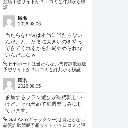
競艇予想サイトか？口コミと評判から検
証
匿名
2026.08.06
当たらない週は本当に当たらない
んだけど、たまに大きいのを持っ
てきてくれるから結局やめられな
いんだよなｗ
日刊ボートは当たらない悪質詐欺競艇
予想サイトか？口コミと評判から検証
匿名
2026.08.05
参加するプラン選びが結構難しい
けど、それ含めて毎週楽しみにし
ています。
GALAXY(ギャラクシー)は当たらない
悪質詐欺競艇予想サイトか？口コミと評