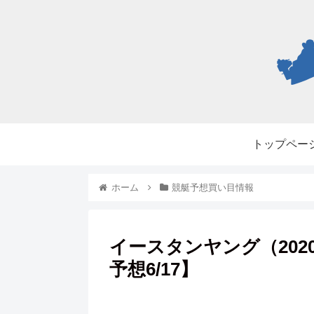
トップペー
ホーム
競艇予想買い目情報
イースタンヤング（202
予想6/17】