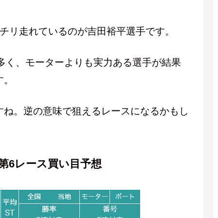
ッチリ走れているのが吉田裕平選手です。
が多く、モーターよりも実力ある選手が結果
す。
すね。逆の意味で狙えるレースになるかもし
第6レース買い目予想