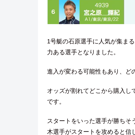
1号艇の石原選手に人気が集ま
力ある選手となりました。
進入が変わる可能性もあり、ど
オッズが割れてどこから購入し
です。
スタートをいった選手が勝ちそ
木選手がスタートを攻めると信