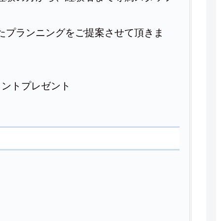
たプランニングをご提案させて頂きま
イントプレゼント