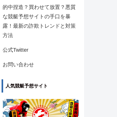
的中捏造？買わせて放置？悪質
な競艇予想サイトの手口を暴
露！最新の詐欺トレンドと対策
方法
公式Twitter
お問い合わせ
人気競艇予想サイト