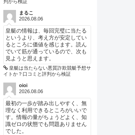
判から検証
まるこ
2026.08.06
皇艇の情報は、毎回完璧に当たる
というより、考え方が安定してい
るところに価値を感じます。読ん
でいて筋が通っているので、次も
見ようと思えます。
皇艇は当たらない悪質詐欺競艇予想サ
イトか？口コミと評判から検証
oioi
2026.08.06
最初の一歩が踏み出しやすく、無
理なく利用できるところがいいで
す。情報の量がちょうどよく、知
識ゼロの状態でも問題ありません
でした。