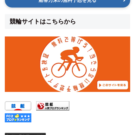
船客万来の無料予想を見る
競輪サイトはこちらから