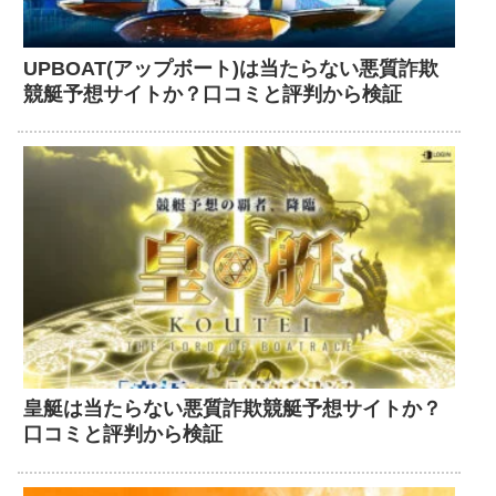
UPBOAT(アップボート)は当たらない悪質詐欺
競艇予想サイトか？口コミと評判から検証
皇艇は当たらない悪質詐欺競艇予想サイトか？
口コミと評判から検証