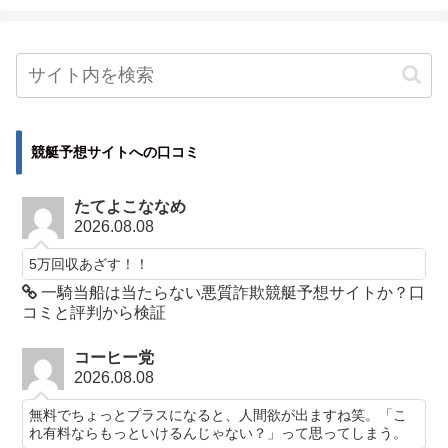
競艇予想サイトへの口コミ
たてよこななめ
2026.08.08
5万回収あざす！！
一騎当船は当たらない悪質詐欺競艇予想サイトか？口
コミと評判から検証
コーヒー党
2026.08.08
無料でちょっとプラスになると、人間欲が出ますね笑。「こ
れ有料ならもっといけるんじゃない？」って思ってしまう。