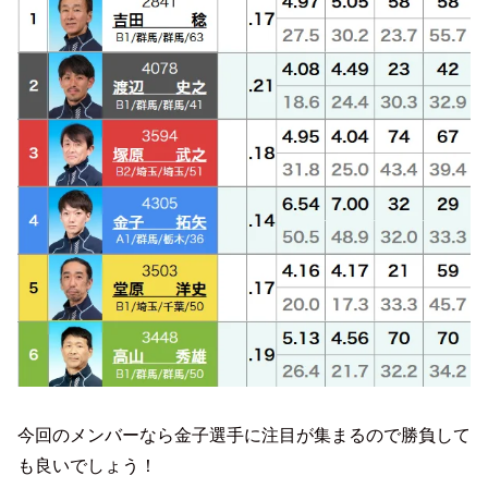
今回のメンバーなら金子選手に注目が集まるので勝負して
も良いでしょう！