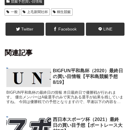
競艇予想買い目情報
一般
上毛新聞社杯
桐生競艇
Twitter
Facebook
LINE
関連記事
BIGFUN平和島杯（2020）最終日
の買い目情報【平和島競艇予想
8/19】
BIGFUN平和島杯の最終日の情報 本日最終日で優勝戦が行われま
す。 優出メンバーはA級選手のみで実力ある選手が結果を残していま
すね。 今回は優勝戦での予想となりますので、早速以下の内容をご
覧ください。 BIGFUN平和...
西日本スポーツ杯（2021）最終
日の買い目予想【ボートレース大