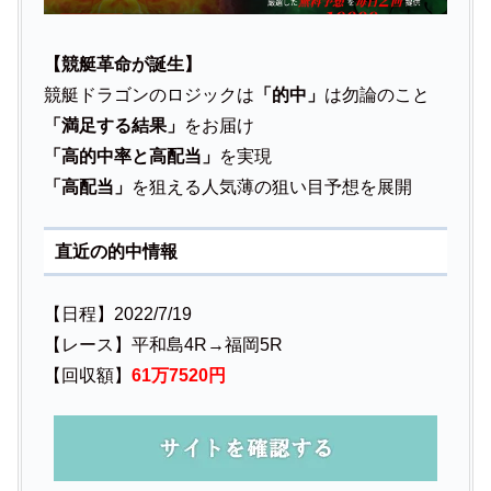
【競艇革命が誕生】
競艇ドラゴンのロジックは
「的中」
は勿論のこと
「満足する結果」
をお届け
「高的中率と高配当」
を実現
「高配当」
を狙える人気薄の狙い目予想を展開
直近の的中情報
【日程】2022/7/19
【レース】平和島4R→福岡5R
【回収額】
61万7520円