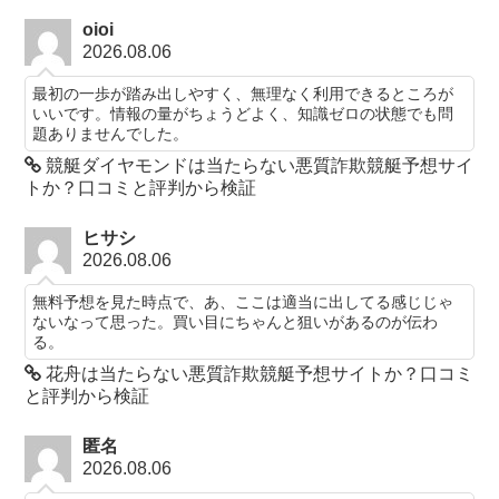
oioi
2026.08.06
最初の一歩が踏み出しやすく、無理なく利用できるところが
いいです。情報の量がちょうどよく、知識ゼロの状態でも問
題ありませんでした。
競艇ダイヤモンドは当たらない悪質詐欺競艇予想サイ
トか？口コミと評判から検証
ヒサシ
2026.08.06
無料予想を見た時点で、あ、ここは適当に出してる感じじゃ
ないなって思った。買い目にちゃんと狙いがあるのが伝わ
る。
花舟は当たらない悪質詐欺競艇予想サイトか？口コミ
と評判から検証
匿名
2026.08.06