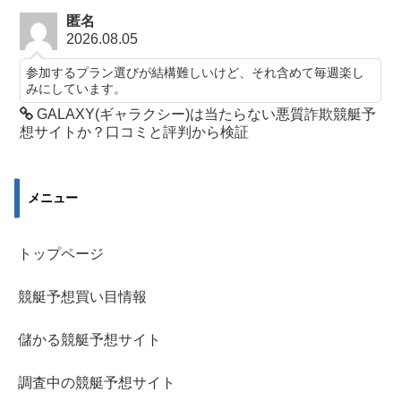
匿名
2026.08.05
参加するプラン選びが結構難しいけど、それ含めて毎週楽し
みにしています。
GALAXY(ギャラクシー)は当たらない悪質詐欺競艇予
想サイトか？口コミと評判から検証
メニュー
トップページ
競艇予想買い目情報
儲かる競艇予想サイト
調査中の競艇予想サイト