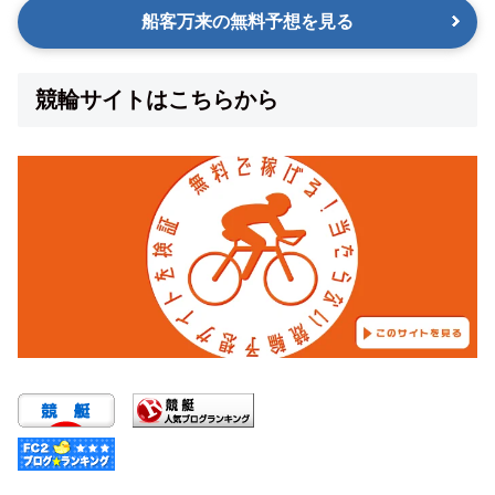
船客万来の無料予想を見る
競輪サイトはこちらから