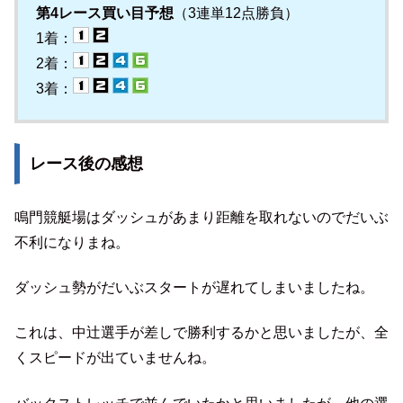
第4レース買い目予想
（3連単12点勝負）
1着：
2着：
3着：
レース後の感想
鳴門競艇場はダッシュがあまり距離を取れないのでだいぶ
不利になりまね。
ダッシュ勢がだいぶスタートが遅れてしまいましたね。
これは、中辻選手が差しで勝利するかと思いましたが、全
くスピードが出ていませんね。