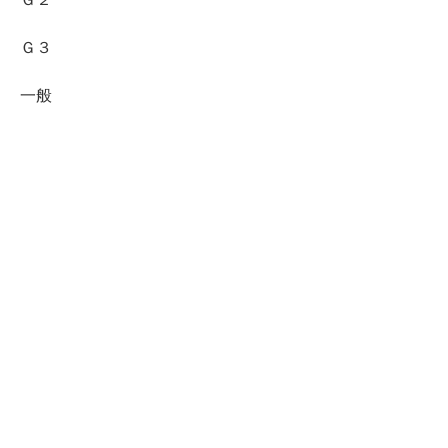
Ｇ３
一般