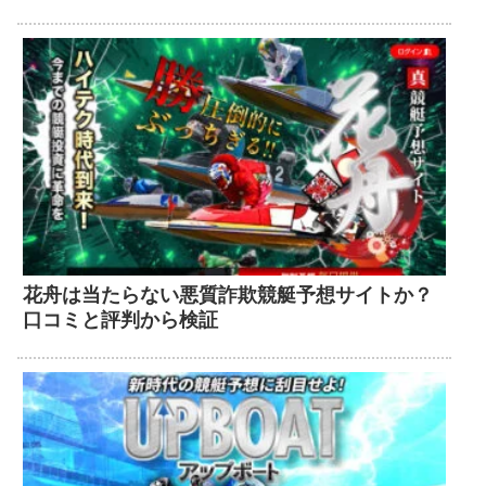
花舟は当たらない悪質詐欺競艇予想サイトか？
口コミと評判から検証