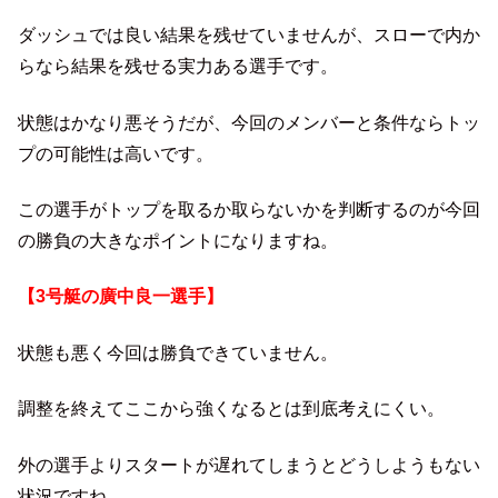
ダッシュでは良い結果を残せていませんが、スローで内か
らなら結果を残せる実力ある選手です。
状態はかなり悪そうだが、今回のメンバーと条件ならトッ
プの可能性は高いです。
この選手がトップを取るか取らないかを判断するのが今回
の勝負の大きなポイントになりますね。
【3号艇の廣中良一選手】
状態も悪く今回は勝負できていません。
調整を終えてここから強くなるとは到底考えにくい。
外の選手よりスタートが遅れてしまうとどうしようもない
状況ですね。