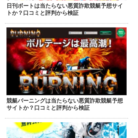
日刊ボートは当たらない悪質詐欺競艇予想サイ
トか？口コミと評判から検証
競艇バーニングは当たらない悪質詐欺競艇予想
サイトか？口コミと評判から検証