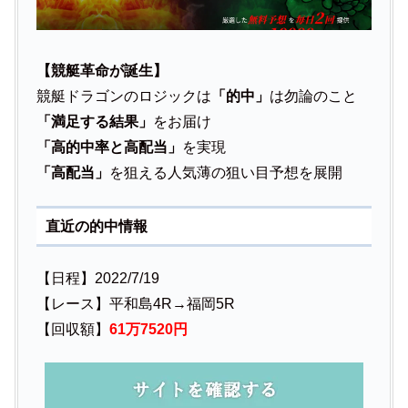
【競艇革命が誕生】
競艇ドラゴンのロジックは
「的中」
は勿論のこと
「満足する結果」
をお届け
「高的中率と高配当」
を実現
「高配当」
を狙える人気薄の狙い目予想を展開
直近の的中情報
【日程】2022/7/19
【レース】平和島4R→福岡5R
【回収額】
61万7520円