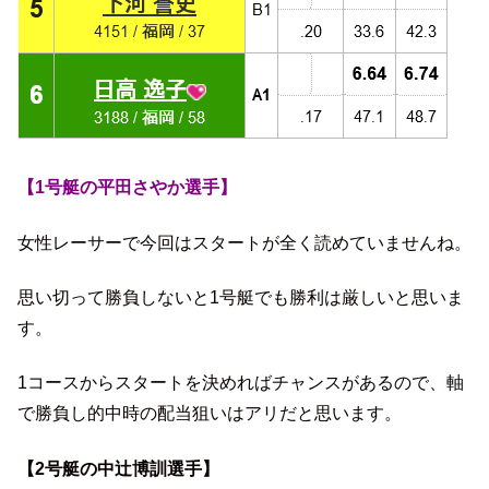
【1号艇の平田さやか選手】
女性レーサーで今回はスタートが全く読めていませんね。
思い切って勝負しないと1号艇でも勝利は厳しいと思いま
す。
1コースからスタートを決めればチャンスがあるので、軸
で勝負し的中時の配当狙いはアリだと思います。
【2号艇の中辻博訓選手】