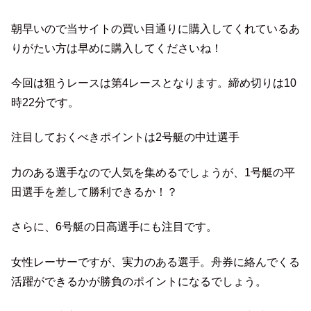
朝早いので当サイトの買い目通りに購入してくれているあ
りがたい方は早めに購入してくださいね！
今回は狙うレースは第4レースとなります。締め切りは10
時22分です。
注目しておくべきポイントは2号艇の中辻選手
力のある選手なので人気を集めるでしょうが、1号艇の平
田選手を差して勝利できるか！？
さらに、6号艇の日高選手にも注目です。
女性レーサーですが、実力のある選手。舟券に絡んでくる
活躍ができるかが勝負のポイントになるでしょう。