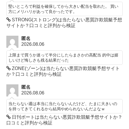
堅いところで利益を確保してから大きい配当を取れた。 買い
方にメリハリがあって良かったです。
STRONG(ストロング)は当たらない悪質詐欺競艇予想
サイトか？口コミと評判から検証
匿名
2026.08.06
上限まで買うか迷って半分にしたらまさかの高配当 的中は嬉
しいけど悔しさも残る結果だった
ZONE(ゾーン)は当たらない悪質詐欺競艇予想サイト
か？口コミと評判から検証
匿名
2026.08.06
当たらない週は本当に当たらないんだけど、たまに大きいの
を持ってきてくれるから結局やめられないんだよなｗ
日刊ボートは当たらない悪質詐欺競艇予想サイトか？
口コミと評判から検証