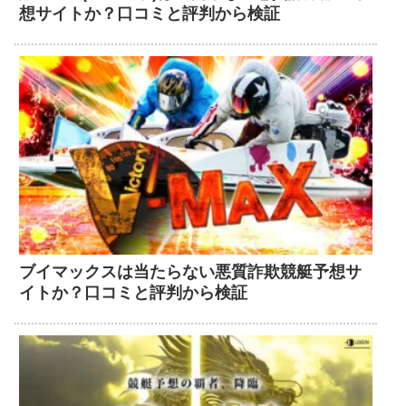
想サイトか？口コミと評判から検証
ブイマックスは当たらない悪質詐欺競艇予想サ
イトか？口コミと評判から検証