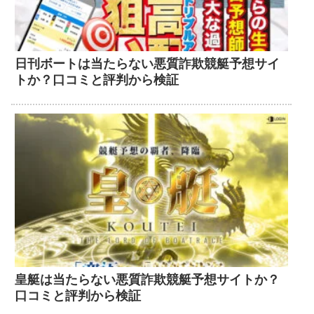
日刊ボートは当たらない悪質詐欺競艇予想サイ
トか？口コミと評判から検証
皇艇は当たらない悪質詐欺競艇予想サイトか？
口コミと評判から検証