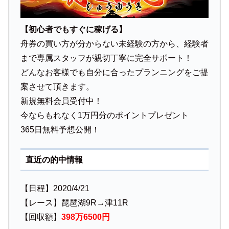
【初心者でもすぐに稼げる】
舟券の買い方が分からない未経験の方から、経験者
まで専属スタッフが親切丁寧に完全サポート！
どんなお客様でも自分に合ったプランニングをご提
案させて頂きます。
新規無料会員受付中！
今ならもれなく1万円分のポイントプレゼント
365日無料予想公開！
直近の的中情報
【日程】2020/4/21
【レース】琵琶湖9R→津11R
【回収額】
398万6500円