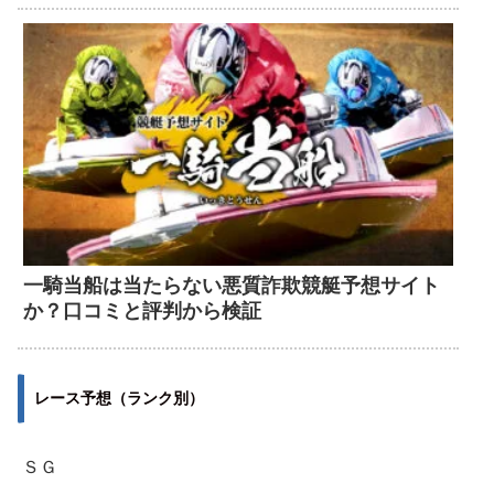
一騎当船は当たらない悪質詐欺競艇予想サイト
か？口コミと評判から検証
レース予想（ランク別）
ＳＧ