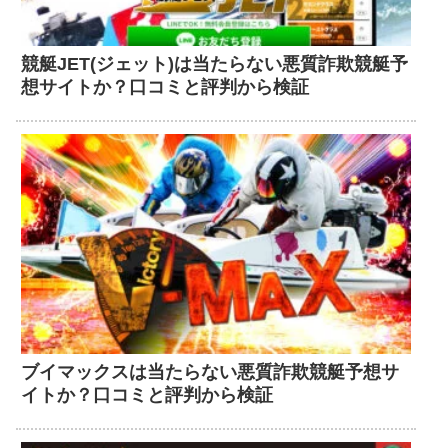
競艇JET(ジェット)は当たらない悪質詐欺競艇予
想サイトか？口コミと評判から検証
ブイマックスは当たらない悪質詐欺競艇予想サ
イトか？口コミと評判から検証