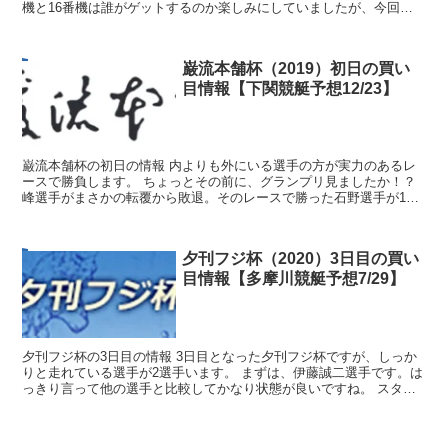
機と16番機は誰がゲットするのか楽しみにしていましたが、今回は
誰も引き当てずに倉庫に眠る状態となりま...
巌流本舗杯（2019）初日の買い
目情報【下関競艇予想12/23】
巌流本舗杯の初日の情報 内よりも外にいる選手の方が実力のあるレ
ースで勝負します。 ちょっとその前に、グランプリ見ましたか！？
峰選手がまさかの転覆から敗退。そのレースで勝った石野選手が1号
艇からそのまま逃げ切り勝利でした。...
夕刊フジ杯（2020）3日目の買い
目情報【多摩川競艇予想7/29】
夕刊フジ杯の3日目の情報 3日目となった夕刊フジ杯ですが、しっか
りと走れている選手が2選手います。 まずは、伊藤誠二選手です。は
っきり言って他の選手と比較してかなり状態が良いですね。 スター
トを決めれば簡単に捲りが決まる走...