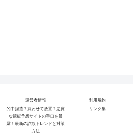
運営者情報
利用規約
的中捏造？買わせて放置？悪質
リンク集
な競艇予想サイトの手口を暴
露！最新の詐欺トレンドと対策
方法