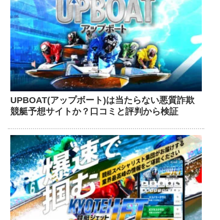
UPBOAT(アップボート)は当たらない悪質詐欺
競艇予想サイトか？口コミと評判から検証