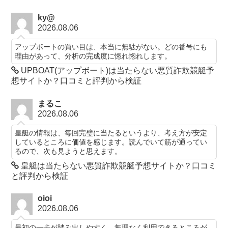
ky@
2026.08.06
アップボートの買い目は、本当に無駄がない。どの番号にも
理由があって、分析の完成度に惚れ惚れします。
UPBOAT(アップボート)は当たらない悪質詐欺競艇予
想サイトか？口コミと評判から検証
まるこ
2026.08.06
皇艇の情報は、毎回完璧に当たるというより、考え方が安定
しているところに価値を感じます。読んでいて筋が通ってい
るので、次も見ようと思えます。
皇艇は当たらない悪質詐欺競艇予想サイトか？口コミ
と評判から検証
oioi
2026.08.06
最初の一歩が踏み出しやすく、無理なく利用できるところが