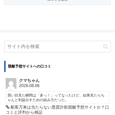
競艇予想サイトへの口コミ
クマちゃん
2026.08.06
買い目見た瞬間は「多っ！」ってなったけど、結果見たらち
ゃんと利益出すための組み方だった。
船客万来は当たらない悪質詐欺競艇予想サイトか？口
コミと評判から検証