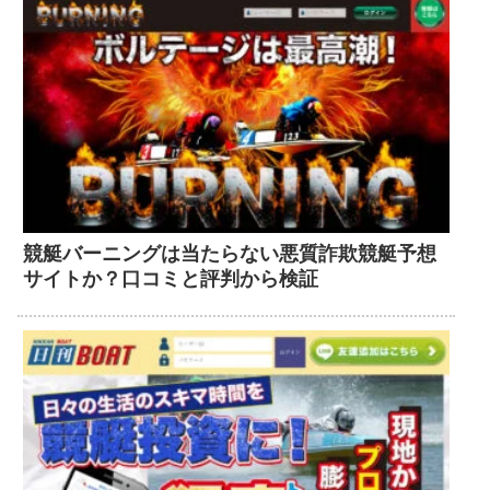
競艇バーニングは当たらない悪質詐欺競艇予想
サイトか？口コミと評判から検証