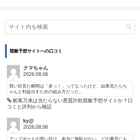
競艇予想サイトへの口コミ
クマちゃん
2026.08.06
買い目見た瞬間は「多っ！」ってなったけど、結果見たらち
ゃんと利益出すための組み方だった。
船客万来は当たらない悪質詐欺競艇予想サイトか？口
コミと評判から検証
ky@
2026.08.06
アップボートの買い目は、本当に無駄がない。どの番号にも