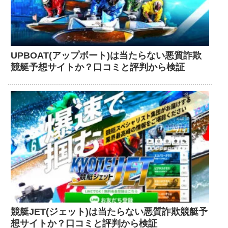
UPBOAT(アップボート)は当たらない悪質詐欺
競艇予想サイトか？口コミと評判から検証
競艇JET(ジェット)は当たらない悪質詐欺競艇予
想サイトか？口コミと評判から検証