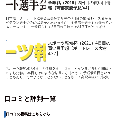
争奪戦（2019）3日目の買い目情
報【蒲郡競艇予想9/4】
日本モーターボート選手会会長杯争奪戦の3日目の情報 レース名から
ベテラン選手のみの出場かと思いますが、全然若手選手も頑張ってい
るレースです。 一般戦らしく2日目終了時点でA1選手がやっぱり活
躍していますね。 2日目の結果で...
スポーツ報知杯（2021）4日目の
買い目予想【ボートレース大村
4/27】
スポーツ報知杯の4日目の情報 2日目、3日目とイン逃げ祭りが開催さ
れましたね。 本日もそのような結果になるのか？ 予選最終日という
こともあり、そのようなことがないことを願って高配当狙いで勝負し
ていきたいと思います。 ...
口コミと評判一覧
口コミの投稿はこちらから