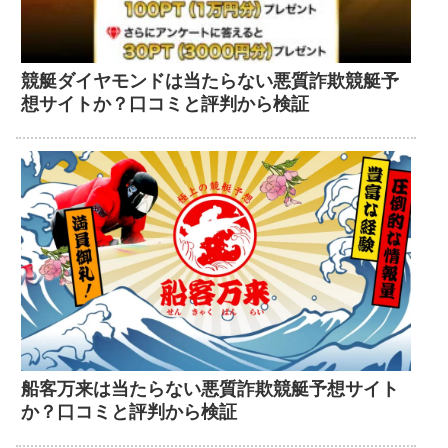
競艇ダイヤモンドは当たらない悪質詐欺競艇予
想サイトか？口コミと評判から検証
船客万来は当たらない悪質詐欺競艇予想サイト
か？口コミと評判から検証