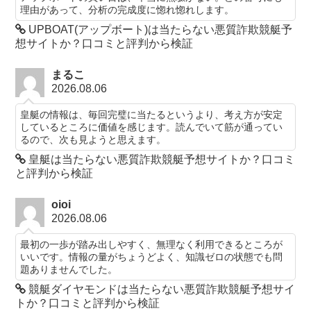
理由があって、分析の完成度に惚れ惚れします。
UPBOAT(アップボート)は当たらない悪質詐欺競艇予
想サイトか？口コミと評判から検証
まるこ
2026.08.06
皇艇の情報は、毎回完璧に当たるというより、考え方が安定
しているところに価値を感じます。読んでいて筋が通ってい
るので、次も見ようと思えます。
皇艇は当たらない悪質詐欺競艇予想サイトか？口コミ
と評判から検証
oioi
2026.08.06
最初の一歩が踏み出しやすく、無理なく利用できるところが
いいです。情報の量がちょうどよく、知識ゼロの状態でも問
題ありませんでした。
競艇ダイヤモンドは当たらない悪質詐欺競艇予想サイ
トか？口コミと評判から検証