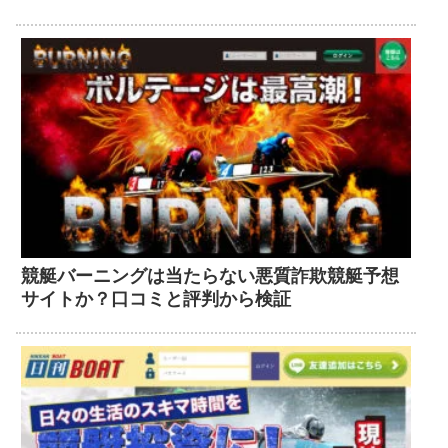
競艇バーニングは当たらない悪質詐欺競艇予想
サイトか？口コミと評判から検証