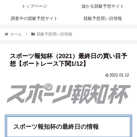
トップページ
儲かる競艇予想サイト
調査中の競艇予想サイト
競艇予想買い目情報
ホーム
競艇予想買い目情報
スポーツ報知杯（2021）最終日の買い目予
想【ボートレース下関1/12】
2021.01.12
スポーツ報知杯の最終日の情報