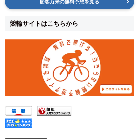
船客万来の無料予想を見る
競輪サイトはこちらから