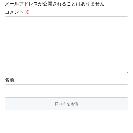
メールアドレスが公開されることはありません。
コメント
※
名前