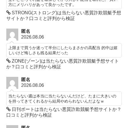
方にメリハリがあって良かったです。
STRONG(ストロング)は当たらない悪質詐欺競艇予想
サイトか？口コミと評判から検証
匿名
2026.08.06
上限まで買うか迷って半分にしたらまさかの高配当 的中は嬉
しいけど悔しさも残る結果だった
ZONE(ゾーン)は当たらない悪質詐欺競艇予想サイト
か？口コミと評判から検証
匿名
2026.08.06
当たらない週は本当に当たらないんだけど、たまに大きいの
を持ってきてくれるから結局やめられないんだよなｗ
日刊ボートは当たらない悪質詐欺競艇予想サイトか？
口コミと評判から検証
匿名