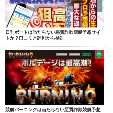
日刊ボートは当たらない悪質詐欺競艇予想サイ
トか？口コミと評判から検証
競艇バーニングは当たらない悪質詐欺競艇予想