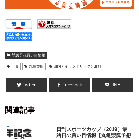
競艇予想買い目情報
一般
丸亀競艇
四国アイランドリーグplus杯
Twitter
Facebook
LINE
関連記事
日刊スポーツカップ（2019）最
終日の買い目情報【丸亀競艇予想