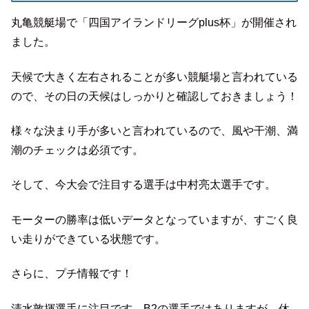
丸亀競艇場で「四国アイランドリーグplus杯」が開催され
ました。
天候で大きく左右されることが多い競艇場と言われている
ので、その日の天候はしっかりと確認しておきましょう！
様々な決まり手が多いと言われているので、風や干潮、満
潮のチェックは必須です。
そして、今大会で注目する選手は中村亮太選手です。
モーターの勝率は低いデータとなっていますが、すごく良
い走りができている状態です。
さらに、プチ情報です！
清水敦揮選手に注目です。B2の選手ではありますが、休