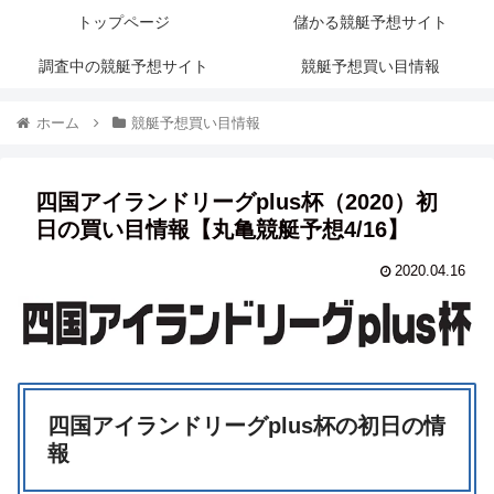
トップページ
儲かる競艇予想サイト
調査中の競艇予想サイト
競艇予想買い目情報
ホーム
競艇予想買い目情報
四国アイランドリーグplus杯（2020）初
日の買い目情報【丸亀競艇予想4/16】
2020.04.16
四国アイランドリーグplus杯の初日の情
報