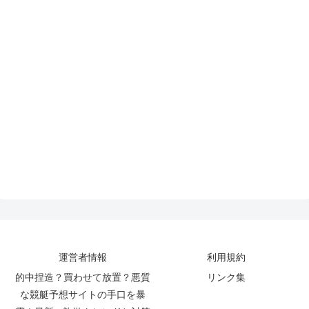
運営者情報
利用規約
的中捏造？買わせて放置？悪質
リンク集
な競艇予想サイトの手口を暴