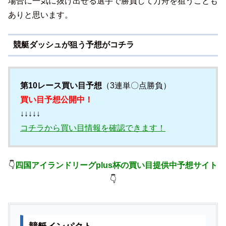
場合に一気に抜け出せる選手で勝負して万舟を狙うことも
ありと思います。
競艇ダッシュが狙う予想がコチラ
第10レース買い目予想
（3連単〇点勝負）
買い目予想公開中！
↓↓↓↓↓
コチラから買い目情報を確認できます！
👇
四国アイランドリーグplus杯の買い目提供中予想サイト
👇