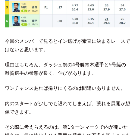
今回のメンバーで見るとイン逃げが素直に決まるレースで
はないと思います。
理由はもちろん、ダッシュ勢の4号艇青木選手と5号艇の
雑賀選手の状態が良く、伸びがあります。
ワンチャンスあれば捲りにくるのは間違いありません。
内のスタートが少しでも遅れてしまえば、荒れる展開が想
像できます。
その際に考えらえるのは、第1ターンマークで内が開いた