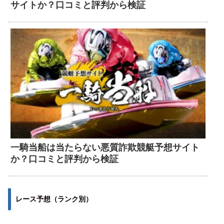
サイトか？口コミと評判から検証
一騎当船は当たらない悪質詐欺競艇予想サイト
か？口コミと評判から検証
レース予想（ランク別）