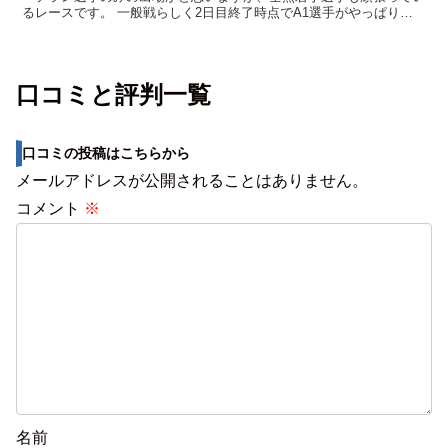
るレースです。 一般戦らしく2日目終了時点でA1選手がやっぱり活
躍していますね。 2日目の結果で...
口コミと評判一覧
口コミの投稿はこちらから
メールアドレスが公開されることはありません。
コメント
※
名前