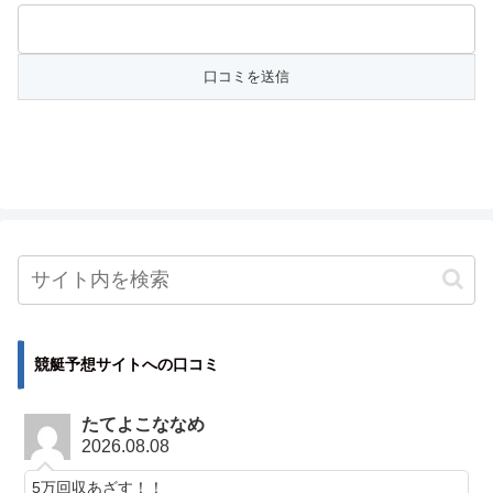
競艇予想サイトへの口コミ
たてよこななめ
2026.08.08
5万回収あざす！！