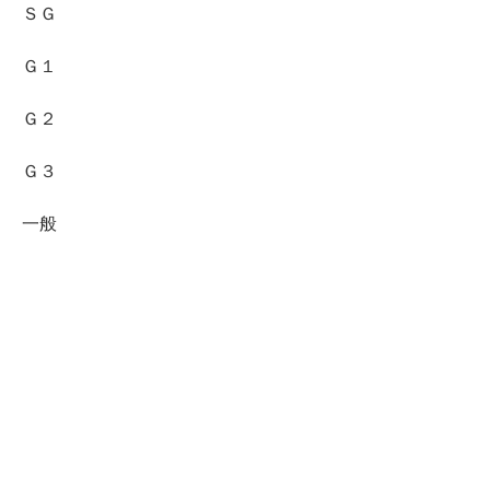
ＳＧ
Ｇ１
Ｇ２
Ｇ３
一般