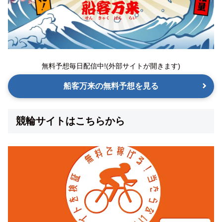
無料予想毎日配信中!(外部サイトが開きます)
船客万来の無料予想を見る
競輪サイトはこちらから