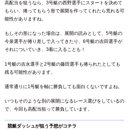
高配当を狙うなら、3号艇の西野選手にスタートを決めて
もらい、捲ってもらう形で展開を作ってくれたら荒れる可
能性がありますね。
もしその形になった場合は、展開の読みとして、5号艇の
今泉選手が捲り差しで入ってきたり、6号艇の吉田選手が
それについていき、3着に入ることも！
1号艇の吉永選手と2号艇の藤田選手も捲られたとしても
残る可能性があります。
通常通りに1号艇を軸に勝負しても面白くないですよね。
いつもそのような別の展開になるレース選びをしているの
で、今回も高配当狙って勝負しています。
競艇ダッシュが狙う予想がコチラ