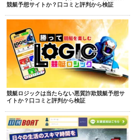
競艇予想サイトか？口コミと評判から検証
競艇ロジックは当たらない悪質詐欺競艇予想サ
イトか？口コミと評判から検証