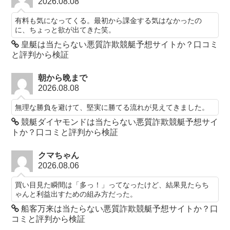
2026.08.08
有料も気になってくる。最初から課金する気はなかったの
に、ちょっと欲が出てきた笑。
皇艇は当たらない悪質詐欺競艇予想サイトか？口コミ
と評判から検証
朝から晩まで
2026.08.08
無理な勝負を避けて、堅実に勝てる流れが見えてきました。
競艇ダイヤモンドは当たらない悪質詐欺競艇予想サイ
トか？口コミと評判から検証
クマちゃん
2026.08.06
買い目見た瞬間は「多っ！」ってなったけど、結果見たらち
ゃんと利益出すための組み方だった。
船客万来は当たらない悪質詐欺競艇予想サイトか？口
コミと評判から検証