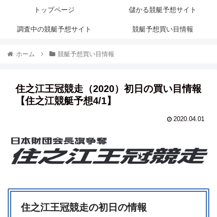
トップページ
儲かる競艇予想サイト
調査中の競艇予想サイト
競艇予想買い目情報
ホーム
競艇予想買い目情報
住之江王冠競走（2020）初日の買い目情報
【住之江競艇予想4/1】
2020.04.01
住之江王冠競走の初日の情報