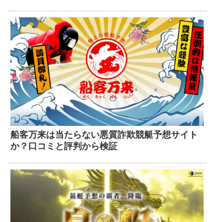
船客万来は当たらない悪質詐欺競艇予想サイト
か？口コミと評判から検証