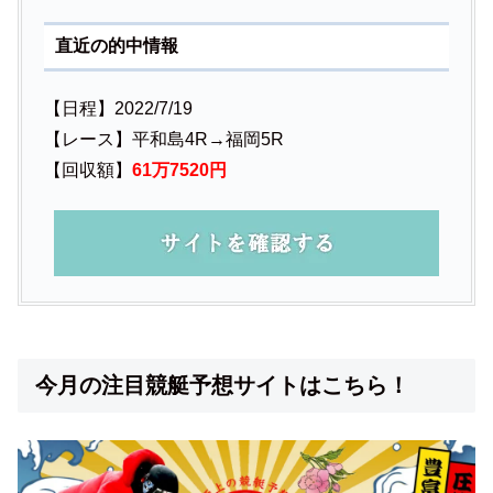
直近の的中情報
【日程】2022/7/19
【レース】平和島4R→福岡5R
【回収額】
61万7520円
今月の注目競艇予想サイトはこちら！