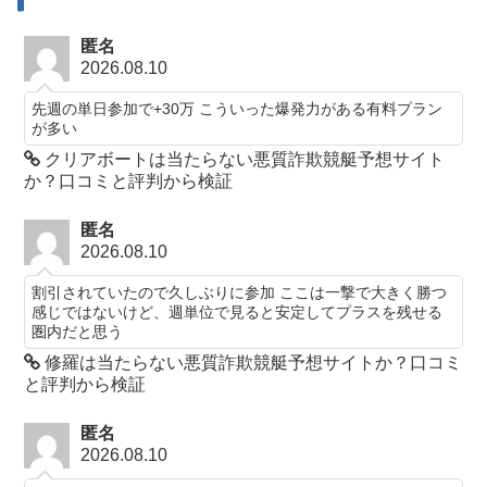
匿名
2026.08.10
先週の単日参加で+30万 こういった爆発力がある有料プラン
が多い
クリアボートは当たらない悪質詐欺競艇予想サイト
か？口コミと評判から検証
匿名
2026.08.10
割引されていたので久しぶりに参加 ここは一撃で大きく勝つ
感じではないけど、週単位で見ると安定してプラスを残せる
圏内だと思う
修羅は当たらない悪質詐欺競艇予想サイトか？口コミ
と評判から検証
匿名
2026.08.10