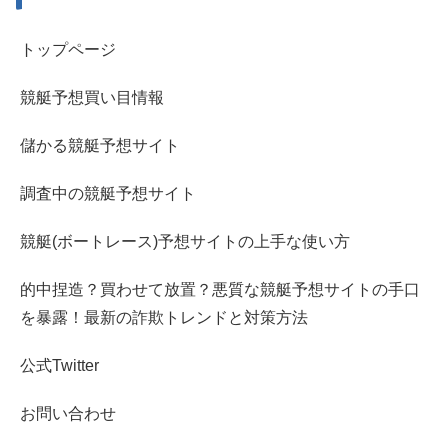
トップページ
競艇予想買い目情報
儲かる競艇予想サイト
調査中の競艇予想サイト
競艇(ボートレース)予想サイトの上手な使い方
的中捏造？買わせて放置？悪質な競艇予想サイトの手口
を暴露！最新の詐欺トレンドと対策方法
公式Twitter
お問い合わせ