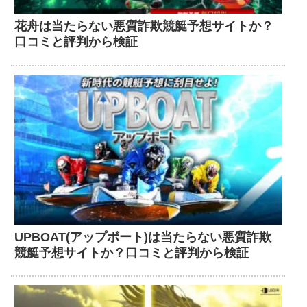
花舟は当たらない悪質詐欺競艇予想サイトか？
口コミと評判から検証
UPBOAT(アップボート)は当たらない悪質詐欺
競艇予想サイトか？口コミと評判から検証