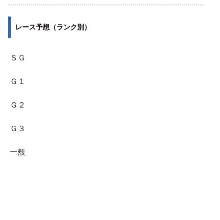
レース予想（ランク別）
ＳＧ
Ｇ１
Ｇ２
Ｇ３
一般