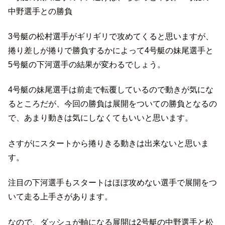
中野選手との勝負
3号艇の松村選手がギリギリで攻めてくると思いますが、
捲り差しが捲りで勝負するかによって4号艇の妹尾選手と
5号艇の下河選手の結果が変わるでしょう。
4号艇の妹尾選手は前走で転覆しているので動きが気にな
るところだが、今回の勝負は展開をついての勝負となるの
で、あまり動きは気にしなくてもいいと思います。
さすがにスタートから捲りきる動きは出来ないと思いま
す。
注目の下河選手もスタートはほぼ攻めない選手で展開をつ
いて走る上手さがあります。
なので、ダッシュが軸になる展開は2号艇の中野選手と松