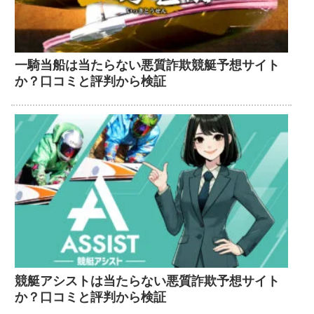
一騎当船は当たらない悪質詐欺競艇予想サイト
か？口コミと評判から検証
競艇アシストは当たらない悪質詐欺予想サイト
か？口コミと評判から検証