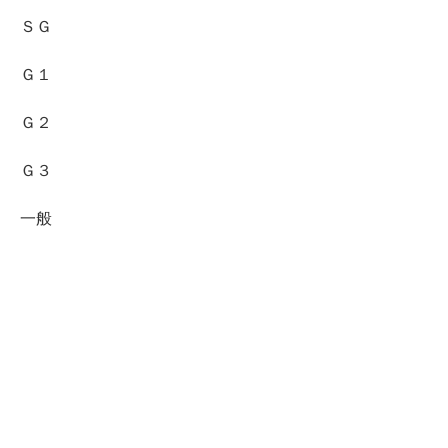
ＳＧ
Ｇ１
Ｇ２
Ｇ３
一般