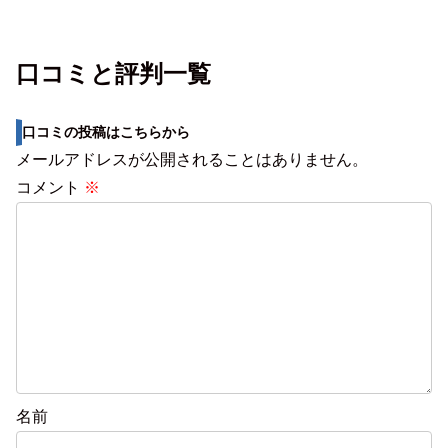
介したいと思います。 まずは実力があって...
口コミと評判一覧
口コミの投稿はこちらから
メールアドレスが公開されることはありません。
コメント
※
名前