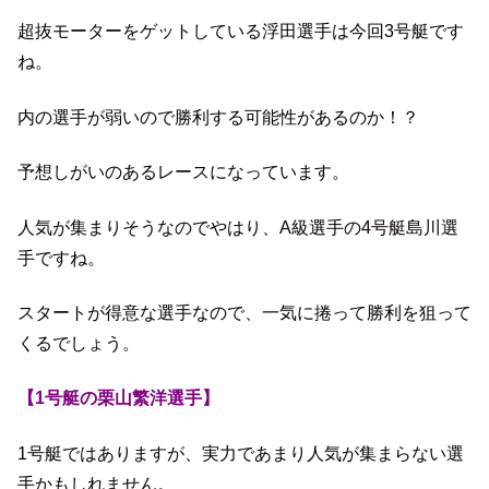
超抜モーターをゲットしている浮田選手は今回3号艇です
ね。
内の選手が弱いので勝利する可能性があるのか！？
予想しがいのあるレースになっています。
人気が集まりそうなのでやはり、A級選手の4号艇島川選
手ですね。
スタートが得意な選手なので、一気に捲って勝利を狙って
くるでしょう。
【1号艇の栗山繁洋選手】
1号艇ではありますが、実力であまり人気が集まらない選
手かもしれません。