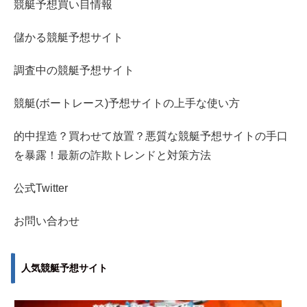
競艇予想買い目情報
儲かる競艇予想サイト
調査中の競艇予想サイト
競艇(ボートレース)予想サイトの上手な使い方
的中捏造？買わせて放置？悪質な競艇予想サイトの手口
を暴露！最新の詐欺トレンドと対策方法
公式Twitter
お問い合わせ
人気競艇予想サイト