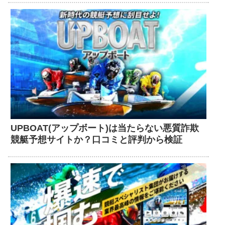
UPBOAT(アップボート)は当たらない悪質詐欺
競艇予想サイトか？口コミと評判から検証