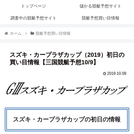
トップページ
儲かる競艇予想サイト
調査中の競艇予想サイト
競艇予想買い目情報
ホーム
競艇予想買い目情報
スズキ・カープラザカップ（2019）初日の
買い目情報【三国競艇予想10/9】
2019.10.09
スズキ・カープラザカップの初日の情報