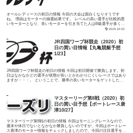
オールレディースの初日の情報 今回の大会は面白くなりそうです
ね。 理由はモーターの抽選結果です。 レベルの高い選手が比較的悪
いモーターとなり、良いモーターを引き当てた人はB級選手が多く、
波乱のレースが多くなるのではないかと...
2019.10.02
JR四国ワープ杯競走（2020）初
日の買い目情報【丸亀競艇予想
1/23】
JR四国ワープ杯競走の初日の情報 今回は初日開催で勝負します。初
日はなかなかどの選手が状態が良いとかわかりにくいレースではあり
ますが・・・。 ということで、勝率の良いモーターをゲットした実
力ある選手が出走するレースで勝負すること...
マスターリーグ第8戦（2020）初
日の買い目予想【ボートレース唐
津10/27】
マスターリーグ第8戦の初日の情報 今回はモーニングレースなので、
週末や休日でないとなかなか勝負しないのですが、今回はボートレー
ス唐津のモーター情報をチェックしましたので、今回の注目選手を紹