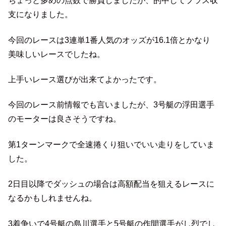
ちょっと多めの点数で勝負しましたが、的中してプラス収
支になりました。
今回のレースは3連単1番人気のオッズが16.1倍とかなり
美味しいレースでしたね。
上手いレース選びが出来てよかったです。
今回のレース前情報でも言いましたが、3号艇の浮田選手
のモーターは良さそうですね。
第1ターンマークで全速捲くり狙いでいい走りをしていま
した。
2日目以降でダッシュの場合は高額配当を狙えるレースに
なるかもしれませんね。
3着争いで4号艇の島川選手と5号艇の作間選手がし烈でし