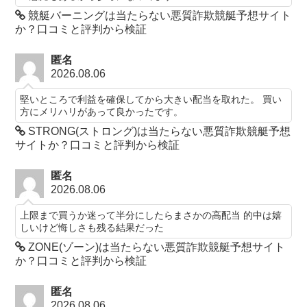
競艇バーニングは当たらない悪質詐欺競艇予想サイト
か？口コミと評判から検証
匿名
2026.08.06
堅いところで利益を確保してから大きい配当を取れた。 買い
方にメリハリがあって良かったです。
STRONG(ストロング)は当たらない悪質詐欺競艇予想
サイトか？口コミと評判から検証
匿名
2026.08.06
上限まで買うか迷って半分にしたらまさかの高配当 的中は嬉
しいけど悔しさも残る結果だった
ZONE(ゾーン)は当たらない悪質詐欺競艇予想サイト
か？口コミと評判から検証
匿名
2026.08.06