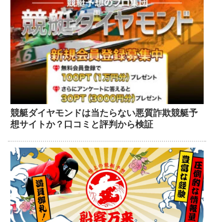
競艇ダイヤモンドは当たらない悪質詐欺競艇予
想サイトか？口コミと評判から検証