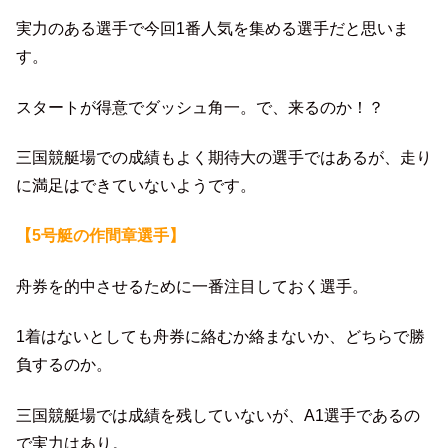
実力のある選手で今回1番人気を集める選手だと思いま
す。
スタートが得意でダッシュ角一。で、来るのか！？
三国競艇場での成績もよく期待大の選手ではあるが、走り
に満足はできていないようです。
【5号艇の作間章選手】
舟券を的中させるために一番注目しておく選手。
1着はないとしても舟券に絡むか絡まないか、どちらで勝
負するのか。
三国競艇場では成績を残していないが、A1選手であるの
で実力はあり。