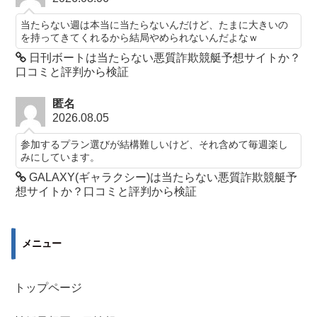
当たらない週は本当に当たらないんだけど、たまに大きいの
を持ってきてくれるから結局やめられないんだよなｗ
日刊ボートは当たらない悪質詐欺競艇予想サイトか？
口コミと評判から検証
匿名
2026.08.05
参加するプラン選びが結構難しいけど、それ含めて毎週楽し
みにしています。
GALAXY(ギャラクシー)は当たらない悪質詐欺競艇予
想サイトか？口コミと評判から検証
メニュー
トップページ