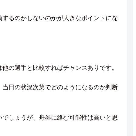
負するのかしないのかが大きなポイントにな
は他の選手と比較すればチャンスありです。
、当日の状況次第でどのようになるのか判断
いでしょうが、舟券に絡む可能性は高いと思