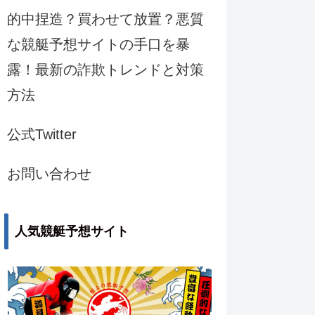
的中捏造？買わせて放置？悪質
な競艇予想サイトの手口を暴
露！最新の詐欺トレンドと対策
方法
公式Twitter
お問い合わせ
人気競艇予想サイト