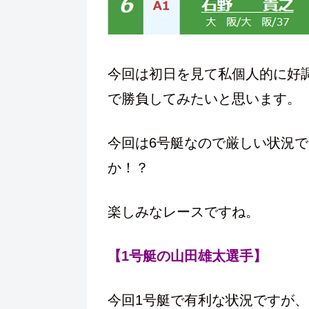
今回は初日を見て私個人的に好
で勝負してみたいと思います。
今回は6号艇なので厳しい状況
か！？
楽しみなレースですね。
【1号艇の山田雄太選手】
今回1号艇で有利な状況ですが