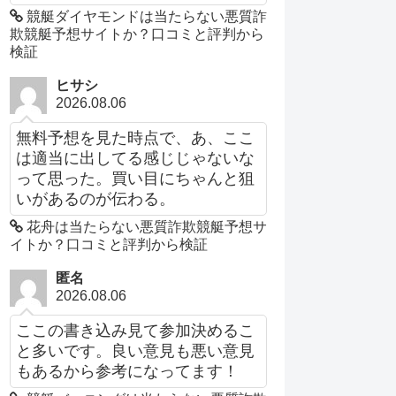
競艇ダイヤモンドは当たらない悪質詐
欺競艇予想サイトか？口コミと評判から
検証
ヒサシ
2026.08.06
無料予想を見た時点で、あ、ここ
は適当に出してる感じじゃないな
って思った。買い目にちゃんと狙
いがあるのが伝わる。
花舟は当たらない悪質詐欺競艇予想サ
イトか？口コミと評判から検証
匿名
2026.08.06
ここの書き込み見て参加決めるこ
と多いです。良い意見も悪い意見
もあるから参考になってます！