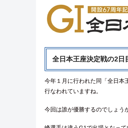
全日本王座決定戦の2日
今年１月に行われた同「全日本
行なわれていますね。
今回は誰が優勝するのでしょう
峰選手は違うG1で出場となっ