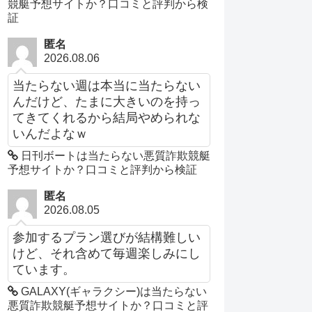
競艇予想サイトか？口コミと評判から検
証
匿名
2026.08.06
当たらない週は本当に当たらない
んだけど、たまに大きいのを持っ
てきてくれるから結局やめられな
いんだよなｗ
日刊ボートは当たらない悪質詐欺競艇
予想サイトか？口コミと評判から検証
匿名
2026.08.05
参加するプラン選びが結構難しい
けど、それ含めて毎週楽しみにし
ています。
GALAXY(ギャラクシー)は当たらない
悪質詐欺競艇予想サイトか？口コミと評