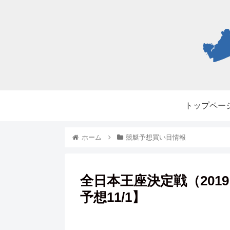
トップペー
ホーム
競艇予想買い目情報
全日本王座決定戦（201
予想11/1】