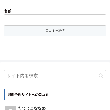
名前
競艇予想サイトへの口コミ
たてよこななめ