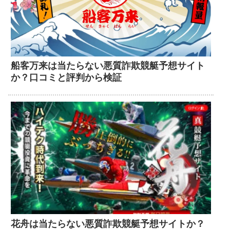
船客万来は当たらない悪質詐欺競艇予想サイト
か？口コミと評判から検証
花舟は当たらない悪質詐欺競艇予想サイトか？