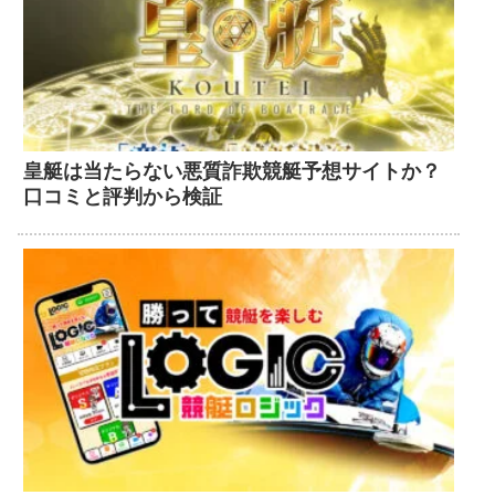
皇艇は当たらない悪質詐欺競艇予想サイトか？
口コミと評判から検証