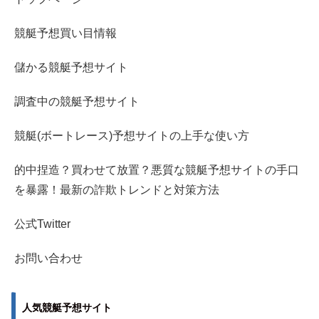
競艇予想買い目情報
儲かる競艇予想サイト
調査中の競艇予想サイト
競艇(ボートレース)予想サイトの上手な使い方
的中捏造？買わせて放置？悪質な競艇予想サイトの手口
を暴露！最新の詐欺トレンドと対策方法
公式Twitter
お問い合わせ
人気競艇予想サイト