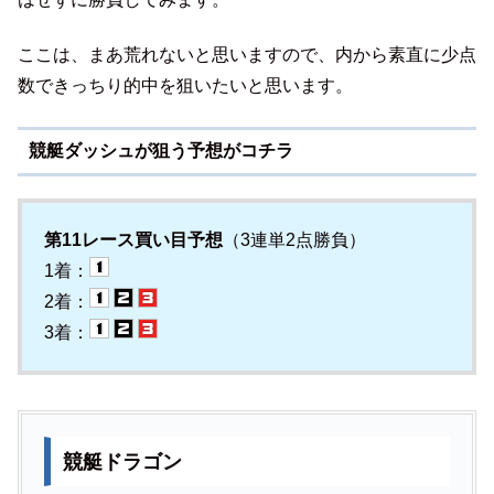
ここは、まあ荒れないと思いますので、内から素直に少点
数できっちり的中を狙いたいと思います。
競艇ダッシュが狙う予想がコチラ
第11レース買い目予想
（3連単2点勝負）
1着：
2着：
3着：
競艇ドラゴン