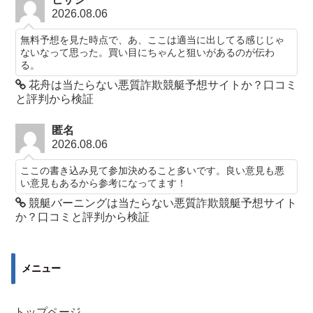
2026.08.06
無料予想を見た時点で、あ、ここは適当に出してる感じじゃ
ないなって思った。買い目にちゃんと狙いがあるのが伝わ
る。
花舟は当たらない悪質詐欺競艇予想サイトか？口コミ
と評判から検証
匿名
2026.08.06
ここの書き込み見て参加決めること多いです。良い意見も悪
い意見もあるから参考になってます！
競艇バーニングは当たらない悪質詐欺競艇予想サイト
か？口コミと評判から検証
メニュー
トップページ