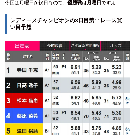
今回は月曜日が祝日なので、
優勝戦は月曜日
ですよ！！
レディースチャンピオンの3日目第11レース買
い目予想