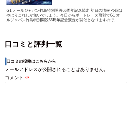
G1 オールジャパン竹島特別開設66周年記念競走 初日の情報 今回は
やはりこれしか無いでしょう。今日からボートレース蒲郡でG1 オー
ルジャパン竹島特別開設66周年記念競走が開催となりますので、こ
こから予想を提供です。 G1戦とい...
口コミと評判一覧
口コミの投稿はこちらから
メールアドレスが公開されることはありません。
コメント
※