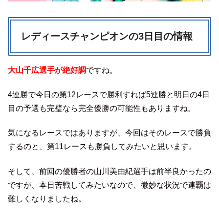
レディースチャンピオンの3日目の情報
大山千広選手が絶好調
ですね。
4連勝で今日の第12レースで勝利すれば5連勝と明日の4日
目の予選も完璧なら完全優勝の可能性もありますね。
気になるレースではありますが、今回はそのレースで勝負
するのと、第11レースも勝負してみたいと思います。
そして、前回の優勝者の山川美由紀選手は前半良かったの
ですが、本日苦戦してみたいなので、微妙な状況で連覇は
難しくなりましたね。