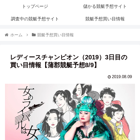
トップページ
儲かる競艇予想サイト
調査中の競艇予想サイト
競艇予想買い目情報
ホーム
競艇予想買い目情報
レディースチャンピオン（2019）3日目の
買い目情報【蒲郡競艇予想8/9】
2019.08.09