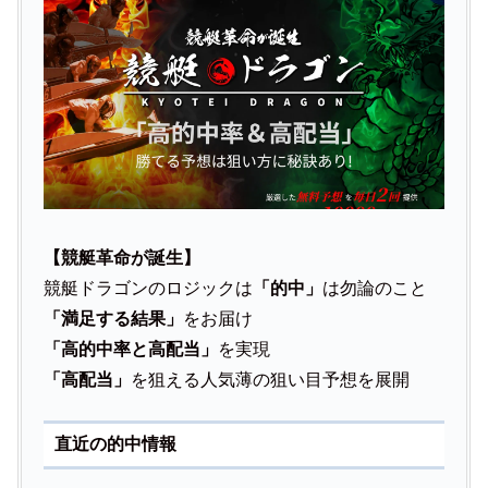
【競艇革命が誕生】
競艇ドラゴンのロジックは
「的中」
は勿論のこと
「満足する結果」
をお届け
「高的中率と高配当」
を実現
「高配当」
を狙える人気薄の狙い目予想を展開
直近の的中情報