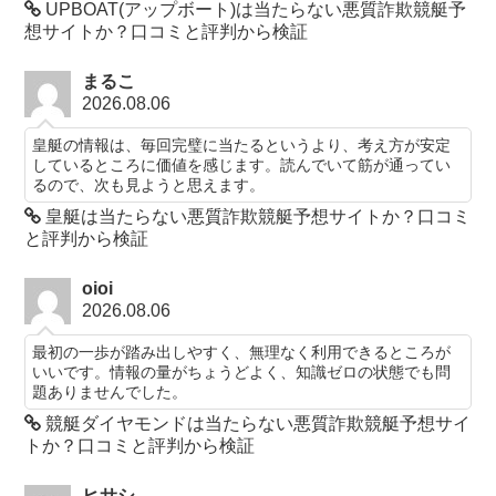
UPBOAT(アップボート)は当たらない悪質詐欺競艇予
想サイトか？口コミと評判から検証
まるこ
2026.08.06
皇艇の情報は、毎回完璧に当たるというより、考え方が安定
しているところに価値を感じます。読んでいて筋が通ってい
るので、次も見ようと思えます。
皇艇は当たらない悪質詐欺競艇予想サイトか？口コミ
と評判から検証
oioi
2026.08.06
最初の一歩が踏み出しやすく、無理なく利用できるところが
いいです。情報の量がちょうどよく、知識ゼロの状態でも問
題ありませんでした。
競艇ダイヤモンドは当たらない悪質詐欺競艇予想サイ
トか？口コミと評判から検証
ヒサシ