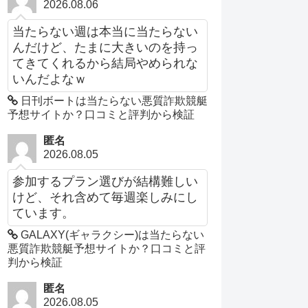
2026.08.06
当たらない週は本当に当たらない
んだけど、たまに大きいのを持っ
てきてくれるから結局やめられな
いんだよなｗ
日刊ボートは当たらない悪質詐欺競艇
予想サイトか？口コミと評判から検証
匿名
2026.08.05
参加するプラン選びが結構難しい
けど、それ含めて毎週楽しみにし
ています。
GALAXY(ギャラクシー)は当たらない
悪質詐欺競艇予想サイトか？口コミと評
判から検証
匿名
2026.08.05