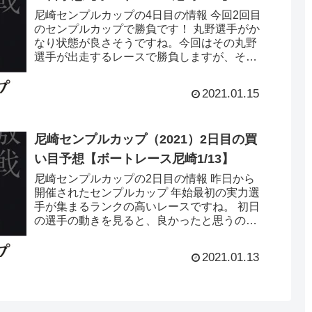
尼崎センプルカップの4日目の情報 今回2回目
のセンプルカップで勝負です！ 丸野選手がか
なり状態が良さそうですね。今回はその丸野
選手が出走するレースで勝負しますが、それ
は以下の予想で確認してください！ 4日目に
なりますが、一...
2021.01.15
尼崎センプルカップ（2021）2日目の買
い目予想【ボートレース尼崎1/13】
尼崎センプルカップの2日目の情報 昨日から
開催されたセンプルカップ 年始最初の実力選
手が集まるランクの高いレースですね。 初日
の選手の動きを見ると、良かったと思うのが
三井所尊春選手と丸野一樹選手です。 この２
選手が初...
2021.01.13