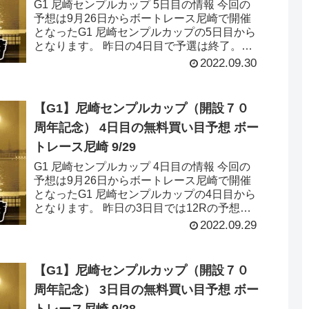
G1 尼崎センプルカップ 5日目の情報 今回の
予想は9月26日からボートレース尼崎で開催
となったG1 尼崎センプルカップの5日目から
となります。 昨日の4日目で予選は終了。本
日は準優戦が行われます。得点率ランキング
2022.09.30
は1...
【G1】尼崎センプルカップ（開設７０
周年記念） 4日目の無料買い目予想 ボー
トレース尼崎 9/29
G1 尼崎センプルカップ 4日目の情報 今回の
予想は9月26日からボートレース尼崎で開催
となったG1 尼崎センプルカップの4日目から
となります。 昨日の3日目では12Rの予想を
出しましたが結果は3連単で3万円近い払戻
2022.09.29
の...
【G1】尼崎センプルカップ（開設７０
周年記念） 3日目の無料買い目予想 ボー
トレース尼崎 9/28