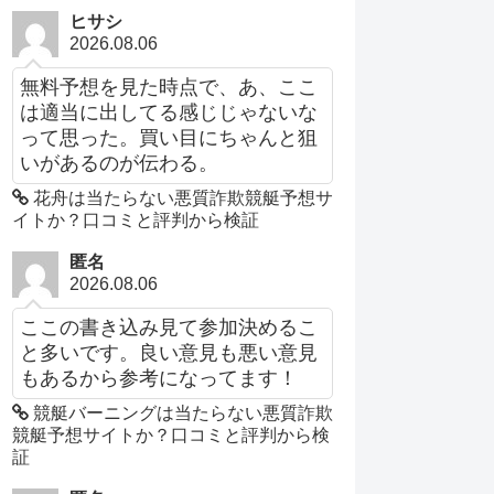
ヒサシ
2026.08.06
無料予想を見た時点で、あ、ここ
は適当に出してる感じじゃないな
って思った。買い目にちゃんと狙
いがあるのが伝わる。
花舟は当たらない悪質詐欺競艇予想サ
イトか？口コミと評判から検証
匿名
2026.08.06
ここの書き込み見て参加決めるこ
と多いです。良い意見も悪い意見
もあるから参考になってます！
競艇バーニングは当たらない悪質詐欺
競艇予想サイトか？口コミと評判から検
証