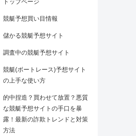
トップページ
競艇予想買い目情報
儲かる競艇予想サイト
調査中の競艇予想サイト
競艇(ボートレース)予想サイト
の上手な使い方
的中捏造？買わせて放置？悪質
な競艇予想サイトの手口を暴
露！最新の詐欺トレンドと対策
方法