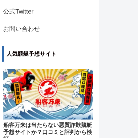
公式Twitter
お問い合わせ
人気競艇予想サイト
船客万来は当たらない悪質詐欺競艇
予想サイトか？口コミと評判から検