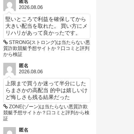
匿名
2026.08.06
堅いところで利益を確保してから
大きい配当を取れた。 買い方にメ
リハリがあって良かったです。
STRONG(ストロング)は当たらない悪
質詐欺競艇予想サイトか？口コミと評判
から検証
匿名
2026.08.06
上限まで買うか迷って半分にした
らまさかの高配当 的中は嬉しいけ
ど悔しさも残る結果だった
ZONE(ゾーン)は当たらない悪質詐欺
競艇予想サイトか？口コミと評判から検
証
匿名