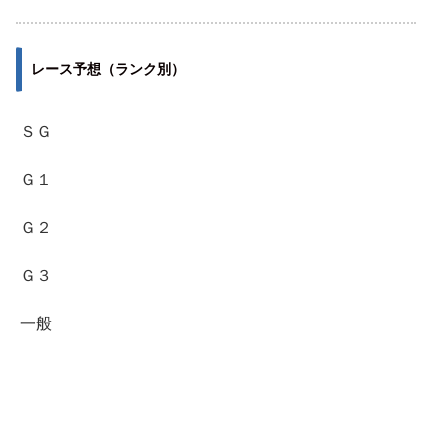
レース予想（ランク別）
ＳＧ
Ｇ１
Ｇ２
Ｇ３
一般