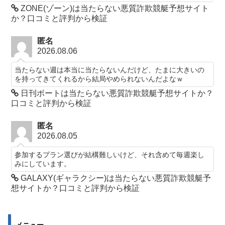
ZONE(ゾーン)は当たらない悪質詐欺競艇予想サイト
か？口コミと評判から検証
匿名
2026.08.06
当たらない週は本当に当たらないんだけど、たまに大きいの
を持ってきてくれるから結局やめられないんだよなｗ
日刊ボートは当たらない悪質詐欺競艇予想サイトか？
口コミと評判から検証
匿名
2026.08.05
参加するプラン選びが結構難しいけど、それ含めて毎週楽し
みにしています。
GALAXY(ギャラクシー)は当たらない悪質詐欺競艇予
想サイトか？口コミと評判から検証