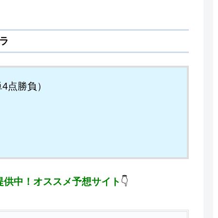
ラ
単4点勝負）
提供中！オススメ予想サイト
👇