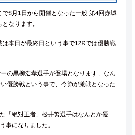
で8月1日から開催となった一般 第4回赤城
らとなります。
は本日が最終日という事で12Rでは優勝戦
サーの黒柳浩孝選手が登場となります。なん
ない優勝戦という事で、今節が激戦となった
した「絶対王者」松井繁選手はなんとか優
いう事になりました。