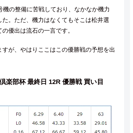
0号機の整備に苦戦しており、なかなか機力
した。ただ、機力はなくてもそこは松井選
ての優出は流石の一言です。
ますが、やはりここはこの優勝戦の予想を出
楽部杯 最終日 12R 優勝戦 買い目