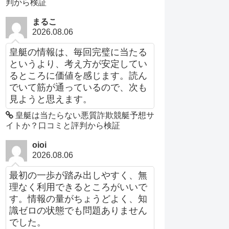
判から検証
まるこ
2026.08.06
皇艇の情報は、毎回完璧に当たる
というより、考え方が安定してい
るところに価値を感じます。読ん
でいて筋が通っているので、次も
見ようと思えます。
皇艇は当たらない悪質詐欺競艇予想サ
イトか？口コミと評判から検証
oioi
2026.08.06
最初の一歩が踏み出しやすく、無
理なく利用できるところがいいで
す。情報の量がちょうどよく、知
識ゼロの状態でも問題ありません
でした。