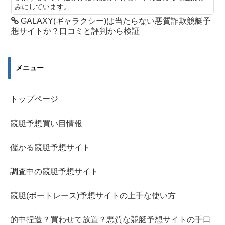
みにしています。
GALAXY(ギャラクシー)は当たらない悪質詐欺競艇予
想サイトか？口コミと評判から検証
メニュー
トップページ
競艇予想買い目情報
儲かる競艇予想サイト
調査中の競艇予想サイト
競艇(ボートレース)予想サイトの上手な使い方
的中捏造？買わせて放置？悪質な競艇予想サイトの手口