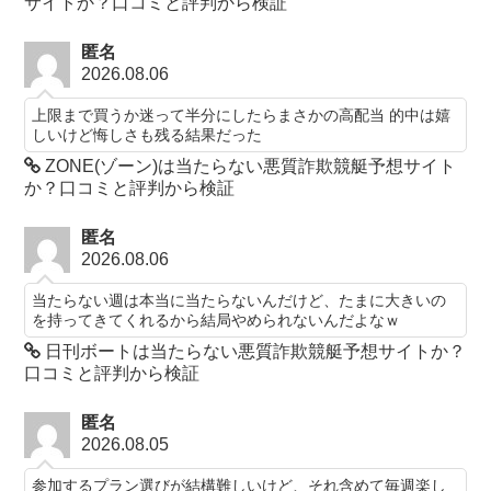
サイトか？口コミと評判から検証
匿名
2026.08.06
上限まで買うか迷って半分にしたらまさかの高配当 的中は嬉
しいけど悔しさも残る結果だった
ZONE(ゾーン)は当たらない悪質詐欺競艇予想サイト
か？口コミと評判から検証
匿名
2026.08.06
当たらない週は本当に当たらないんだけど、たまに大きいの
を持ってきてくれるから結局やめられないんだよなｗ
日刊ボートは当たらない悪質詐欺競艇予想サイトか？
口コミと評判から検証
匿名
2026.08.05
参加するプラン選びが結構難しいけど、それ含めて毎週楽し