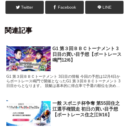
Twitter
Facebook
LINE
関連記事
G1 第３回ＢＢＣトーナメント 3
日目の買い目予想【ボートレース
鳴門12/6】
G1 第３回ＢＢＣトーナメント 3日目の情報 今回の予想は12月4日か
らボートレース鳴門で開催となったG1 第３回ＢＢＣトーナメント 3
日目からとなります。 競艇は基本的に得点率で予選の順位を決め、
予選終了時点で得点率の高い選手...
一般 スポニチ杯争奪 第55回住之
江選手権競走 初日の買い目予想
【ボートレース住之江9/16】