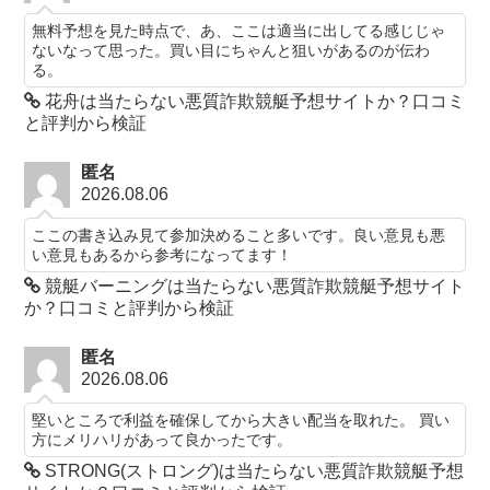
無料予想を見た時点で、あ、ここは適当に出してる感じじゃ
ないなって思った。買い目にちゃんと狙いがあるのが伝わ
る。
花舟は当たらない悪質詐欺競艇予想サイトか？口コミ
と評判から検証
匿名
2026.08.06
ここの書き込み見て参加決めること多いです。良い意見も悪
い意見もあるから参考になってます！
競艇バーニングは当たらない悪質詐欺競艇予想サイト
か？口コミと評判から検証
匿名
2026.08.06
堅いところで利益を確保してから大きい配当を取れた。 買い
方にメリハリがあって良かったです。
STRONG(ストロング)は当たらない悪質詐欺競艇予想