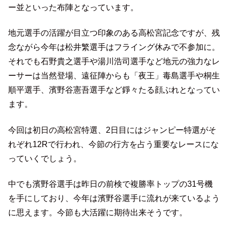
ー並といった布陣となっています。
地元選手の活躍が目立つ印象のある高松宮記念ですが、残
念ながら今年は松井繁選手はフライング休みで不参加に。
それでも石野貴之選手や湯川浩司選手など地元の強力なレ
ーサーは当然登場、遠征陣からも「夜王」毒島選手や桐生
順平選手、濱野谷憲吾選手など錚々たる顔ぶれとなってい
ます。
今回は初日の高松宮特選、2日目にはジャンピー特選がそ
れぞれ12Rで行われ、今節の行方を占う重要なレースにな
っていくでしょう。
中でも濱野谷選手は昨日の前検で複勝率トップの31号機
を手にしており、今年は濱野谷選手に流れが来ているよう
に思えます。今節も大活躍に期待出来そうです。