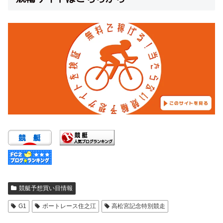
競艇予想買い目情報
G1
ボートレース住之江
高松宮記念特別競走