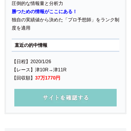
圧倒的な情報量と分析力
勝つための情報がここにある！
独自の実績値から決めた「プロ予想師」をランク制
度を適用
直近の的中情報
【日程】2020/1/26
【レース】津10R→津11R
【回収額】
37万1770円