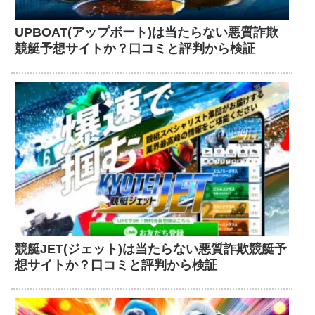
UPBOAT(アップボート)は当たらない悪質詐欺
競艇予想サイトか？口コミと評判から検証
競艇JET(ジェット)は当たらない悪質詐欺競艇予
想サイトか？口コミと評判から検証