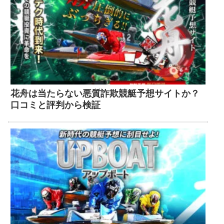
花舟は当たらない悪質詐欺競艇予想サイトか？
口コミと評判から検証