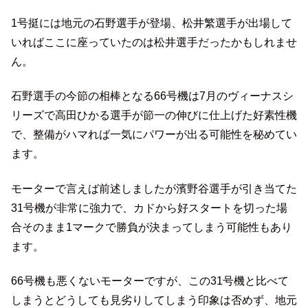
1号挺には地元の石野選手が登場、松井繁選手が出場して
いればここに座っていたのは松井選手だったかもしれませ
ん。
石野選手の今節の相棒となる66号機は7月のヴィーナスシ
リーズで高田ひかる選手が節一の伸びに仕上げた好素性機
で、整備がハマれば一気にパワーが出る可能性を秘めてい
ます。
モーターで言えば前述しましたが濱野谷選手が引き当てた
31号機が非常に強力で、カドから好スタートを切った場
合そのまま1マークで勝負が決まってしまう可能性もあり
ます。
66号機も悪くないモーターですが、この31号機と比べて
しまうとどうしても見劣りしてしまう印象は否めず、地元