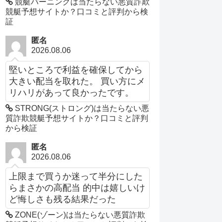
競艇バーニングは当たらない悪質詐欺
競艇予想サイトか？口コミと評判から検
証
匿名
2026.08.06
堅いところで利益を確保してから
大きい配当を取れた。 買い方にメ
リハリがあって良かったです。
STRONG(ストロング)は当たらない悪
質詐欺競艇予想サイトか？口コミと評判
から検証
匿名
2026.08.06
上限まで買うか迷って半分にした
らまさかの高配当 的中は嬉しいけ
ど悔しさも残る結果だった
ZONE(ゾーン)は当たらない悪質詐欺