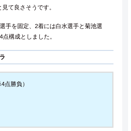
と見て良さそうです。
選手を固定、2着には白水選手と菊池選
4点構成としました。
ラ
単4点勝負）