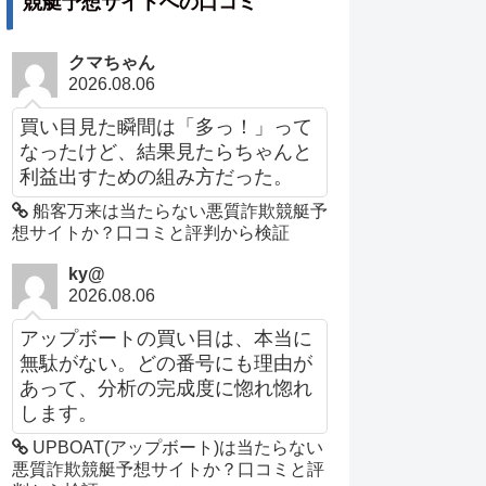
競艇予想サイトへの口コミ
クマちゃん
2026.08.06
買い目見た瞬間は「多っ！」って
なったけど、結果見たらちゃんと
利益出すための組み方だった。
船客万来は当たらない悪質詐欺競艇予
想サイトか？口コミと評判から検証
ky@
2026.08.06
アップボートの買い目は、本当に
無駄がない。どの番号にも理由が
あって、分析の完成度に惚れ惚れ
します。
UPBOAT(アップボート)は当たらない
悪質詐欺競艇予想サイトか？口コミと評