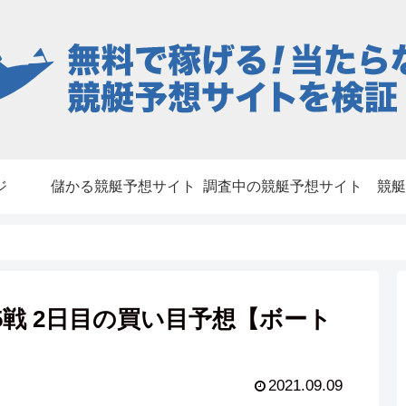
ジ
儲かる競艇予想サイト
調査中の競艇予想サイト
競艇
5戦 2日目の買い目予想【ボート
2021.09.09