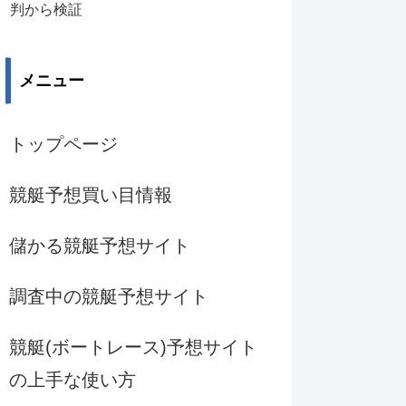
判から検証
メニュー
トップページ
競艇予想買い目情報
儲かる競艇予想サイト
調査中の競艇予想サイト
競艇(ボートレース)予想サイト
の上手な使い方