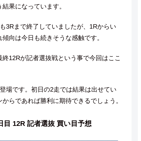
う結果になっています。
も3Rまで終了していましたが、1Rからい
れ傾向は今日も続きそうな感触です。
終12Rが記者選抜戦という事で今回はここ
が登場です。初日の2走では結果は出せてい
ンからであれば勝利に期待できるでしょう。
目 12R 記者選抜 買い目予想